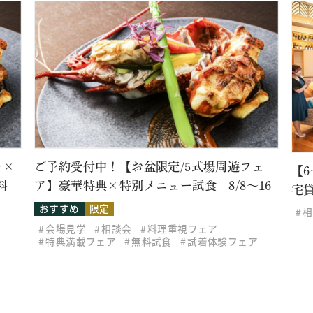
レ×
ご予約受付中！【お盆限定/5式場周遊フェ
【
料
ア】豪華特典×特別メニュー試食 8/8～16
宅
おすすめ
限定
相
会場見学
相談会
料理重視フェア
特典満載フェア
無料試食
試着体験フェア