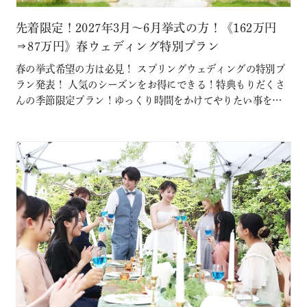
先着限定！2027年3月～6月挙式の方！《162万円
⇒87万円》春ウェディング特別プラン
春の挙式希望の方は必見！ スプリングウェディングの特別プ
ラン発表！ 人気のシーズンをお得にできる！特典もりだくさ
んの季節限定プラン！ゆっくり時間をかけてやりたい事を叶
えたい！！ そんな希望を叶えるよくばりプラン！気候も穏や
かで人気の春ウェディングを今から 定員に達し次第終了！！
お早目に！！ このプランに含まれているもの