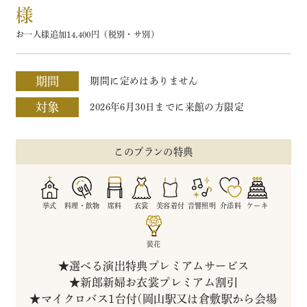
様
お一人様追加14,400円（税別・サ別）
期間
期間に定めはありません
対象
2026年6月30日までに来館の方限定
このプランの特典
挙式
料理・飲物
席料
衣裳
美容着付
音響照明
介添料
ケーキ
装花
★選べる演出特典プレミアムサービス
★新郎新婦お衣裳プレミアム割引
★マイクロバス1台付(岡山駅又は倉敷駅から会場