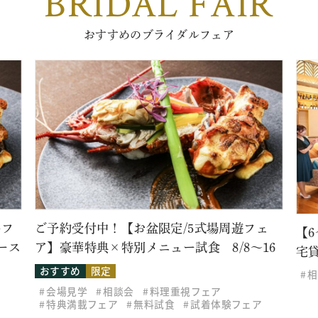
BRIDAL FAIR
おすすめのブライダルフェア
牛フ
ご予約受付中！【お盆限定/5式場周遊フェ
【
ース
ア】豪華特典×特別メニュー試食 8/8～16
宅
おすすめ
限定
相
会場見学
相談会
料理重視フェア
特典満載フェア
無料試食
試着体験フェア