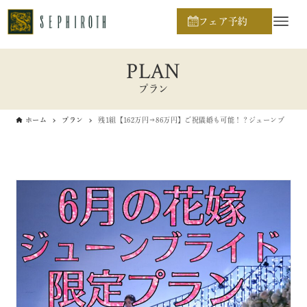
フェア予約
PLAN
プラン
ホーム
プラン
残1組【162万円⇒86万円】ご祝儀婚も可能！？ジューンブライ