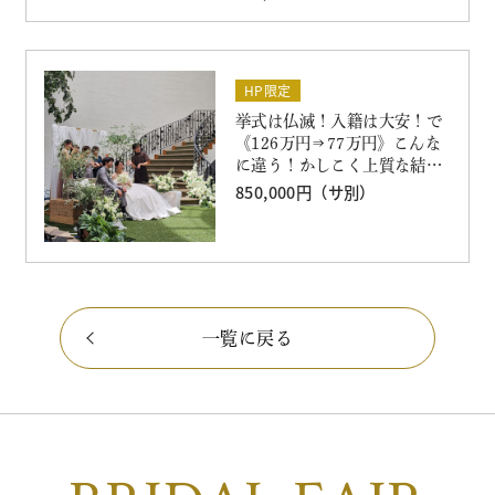
HP限定
挙式は仏滅！入籍は大安！で
《126万円⇒77万円》こんな
に違う！かしこく上質な結婚
式限定プラン
850,000円（サ別）
一覧に戻る