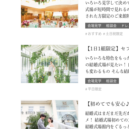
いろいろ見学して決め
式場が短時間で見れるのも
された方限定のご来館特
会場見学
相談会
ドレ
おすすめ
土日祝限定
【1日1組限定】セ
いろいろな特色をもっ
の結婚式場が見たい！
も変わるもの そんな
会場見学
相談会
平日限定
【初めてでも安心
結婚式はまだまだ先だ
メ！ 結婚式場初めて
結婚式場館内をぐるっ