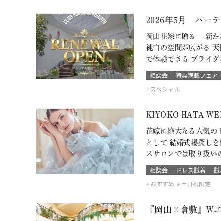
2026年5月 パ
岡山花嫁に贈る 新たな
純白の空間が広がる 天
で体験できる ブライダ
相談会
特典満載フェア
スペシャル
KIYOKO HATA 
花嫁に絶大なる人気のド
として 結婚式場探し
スサロンでは取り扱い
相談会
ドレス試着
試
おすすめ
土日祝限定
『岡山×倉敷』W