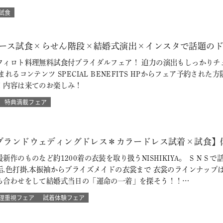
試食
ース試食×らせん階段×結婚式演出×インスタで話題のドレス試
フィロト料理無料試食付ブライダルフェア！ 迫力の演出もしっかりチ
れるコンテンツ SPECIAL BENEFITS HPからフェア予約され
！内容は来てのお楽しみ！
特典満載フェア
【ブランドウェディングドレス＊カラードレス試着×試食】
新作のものなど約1200着の衣装を取り扱うNISHIKIYA。 ＳＮ
垢,色打掛,本振袖からブライズメイドの衣裳まで 衣裳のラインナップ
ち合わせをして結婚式当日の「運命の一着」を探そう！！…
理重視フェア
試着体験フェア