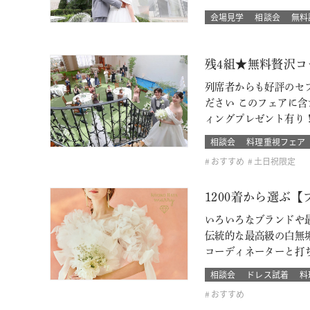
会場見学
相談会
無料
残4組★無料贅沢コ
列席者からも好評のセ
ださい このフェアに含ま
ィングプレゼント有り
相談会
料理重視フェア
おすすめ
土日祝限定
1200着から選ぶ
いろいろなブランドや最
伝統的な最高級の白無
コーディネーターと打
相談会
ドレス試着
料
おすすめ