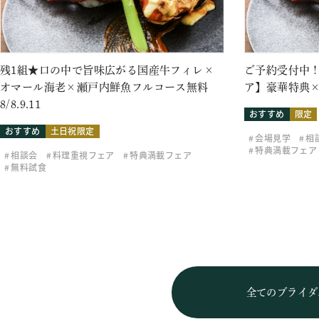
残1組★口の中で旨味広がる国産牛フィレ×
ご予約受付中！
オマール海老×瀬戸内鮮魚フルコース無料
ア】豪華特典×
8/8.9.11
おすすめ
限定
おすすめ
土日祝限定
会場見学
相
特典満載フェア
相談会
料理重視フェア
特典満載フェア
無料試食
全てのブライダ