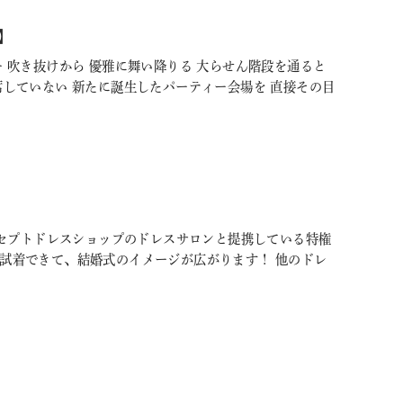
】
 吹き抜けから 優雅に舞い降りる 大らせん階段を通ると
席していない 新たに誕生したパーティー会場を 直接その目
のコンセプトドレスショップのドレスサロンと提携している特権
も試着できて、結婚式のイメージが広がります！ 他のドレ