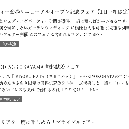
ーティー会場リニューアルオープン記念フェア【1日一組限定
ウェディングパーティー空間 が誕生！ 緑の葉っぱが生い茂るツリー
候を気にしないガーデンウェディング に模様替えも可能 まだ誰も列
ルフェアー開催 このフェアに含まれるコンテンツ SP…
無料試食
WEDDINGS OKAYAMA 無料試着フェア
レス『 KIYOKO HATA（キヨコハタ）』 そのKIYOKOHATA
を始めたおふたり限定の無料試着会を開催。 式場探しと一緒にドレス
のないドレスも見れて着れるのは「ここだけ！」 SN…
着体験フェア
エリアを一度に楽しめる！ブライダルツアー