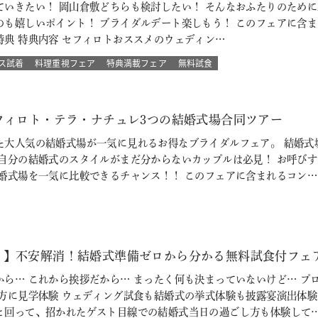
ていきたい！ 岡山倉敷どちらも検討したい！ そんなおふたりのために
嬉しいポイント！ ブライダルデート楽しもう！ このフェアに含まれるコン
典 特典内容 セフィロトおススメのウェディン…
ス試着
料理重視フェア
特典満載フェア
無料試食
フィロト・テラ・ナチュレ3つの結婚式場合同ツアー
た大人気の結婚式場が一気に見れるお得なブライダルフェア。 結婚式
 自分の結婚式のスタイルがまだ分からないカップルは必見！ お呼び
結婚式場を一気に比較できるチャンス！！ このフェアに含まれるコン…
♪】不安解消！結婚式準備ゼロから分かる無料試食付フェ
から… これから挨拶だから… まったく何も決まっていないけど… プ
の方に見学体験 ウェディング試食も結婚式の挙式体験も披露宴演出体
と回って、招かれたゲスト目線での結婚式当日の過ごし方も体験して