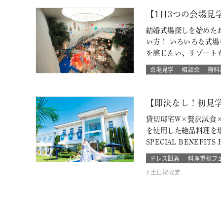
【1日3つの会場
結婚式場探しを始めた
い方！ いろいろな式
を感じたい、リゾート
会場見学
相談会
無料
【即決なし！初見
貸切邸宅W×贅沢試食
を使用した絶品料理を
SPECIAL BENEF
ドレス試着
料理重視フ
土日祝限定