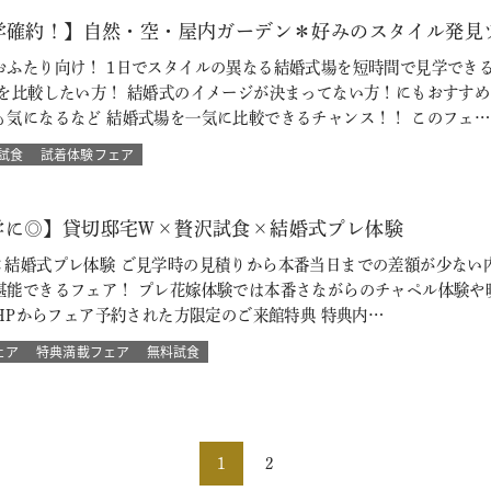
見学確約！】自然・空・屋内ガーデン＊好みのスタイル発見
おふたり向け！ 1日でスタイルの異なる結婚式場を短時間で見学でき
場を比較したい方！ 結婚式のイメージが決まってない方！にもおすす
も気になるなど 結婚式場を一気に比較できるチャンス！！ このフェ…
試食
試着体験フェア
学に◎】貸切邸宅W×贅沢試食×結婚式プレ体験
×結婚式プレ体験 ご見学時の見積りから本番当日までの差額が少ない
堪能できるフェア！ プレ花嫁体験では本番さながらのチャペル体験や
ITS HPからフェア予約された方限定のご来館特典 特典内…
ェア
特典満載フェア
無料試食
1
2