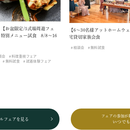
【お盆限定/5式場周遊フェ
【6～30名様アットホームウ
特別メニュー試食 8/8～16
宅貸切家族会食
相談会
無料試食
談会
料理重視フェア
無料試食
試着体験フェア
フェアの参加が
ルフェアを見る
いつで