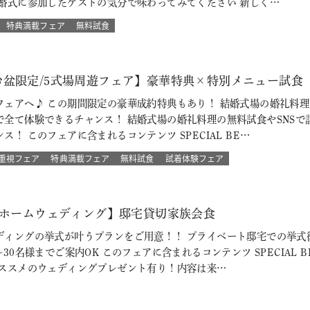
結婚式に参加したゲストの気分で味わってみてください 新しく…
特典満載フェア
無料試食
盆限定/5式場周遊フェア】豪華特典×特別メニュー試食 8
ェアへ♪ この期間限定の豪華成約特典もあり！ 結婚式場の婚礼料理
で全て体験できるチャンス！ 結婚式場の婚礼料理の無料試食やSNSで
！ このフェアに含まれるコンテンツ SPECIAL BE…
重視フェア
特典満載フェア
無料試食
試着体験フェア
トホームウェディング】邸宅貸切家族会食
ディングの挙式が叶うプランをご用意！！ プライベート邸宅での挙式
30名様までご案内OK このフェアに含まれるコンテンツ SPECIAL 
おススメのウェディングプレゼント有り！内容は来…