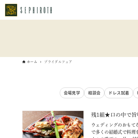
ホーム
ブライダルフェア
会場見学
相談会
ドレス試着
残1組★口の中で旨
ウェディングのおもてな
で多くの結婚式で料理