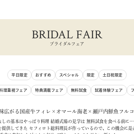
BRIDAL FAIR
ブライダルフェア
平日限定
おすすめ
スペシャル
限定
土日祝限定
料理重視フェア
特典満載フェア
無料試食
試着体験フェア
味広がる国産牛フィレ×オマール海老×瀬戸内鮮魚フルコース無
しの基本はやっぱり料理 結婚式場の見学は 無料試食を食べる前に…
を提供してきた セフィロト総料理長が作っているので、この機会に是非