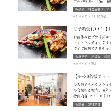
ナルの珠玉の一品。 
相談会
料理重視フェア
おすすめ
土日祝限定
ご予約受付中！【お
お盆休みはブライダルフ
フォトウェディングま
で全て体験できるチャンス
会場見学
相談会
料理
おすすめ
限定
【6～30名様アッ
少人数でもハウスウェ
の会場をご案内。 6名～
特典内容 セフィロト
相談会
無料試食