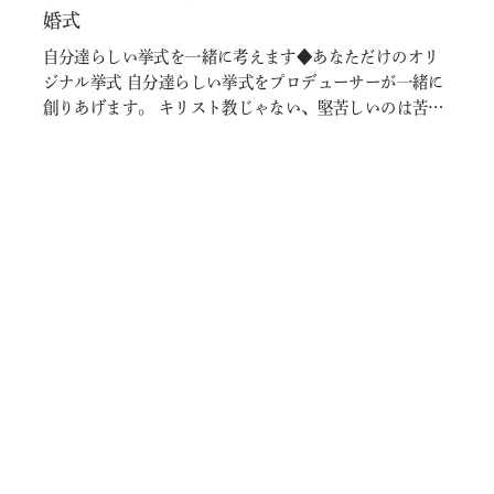
婚式
自分達らしい挙式を一緒に考えます◆あなただけのオリ
ジナル挙式 自分達らしい挙式をプロデューサーが一緒に
創りあげます。 キリスト教じゃない、堅苦しいのは苦
手、自分達らしい結婚式がしたいそんな方におすすめの
プラン！自分たちだけのオリジナルの結婚式してみませ
んか？ このプランに含まれているもの