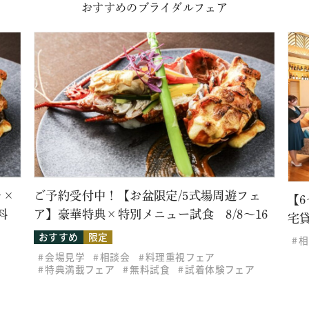
おすすめのブライダルフェア
レ×
ご予約受付中！【お盆限定/5式場周遊フェ
【
料
ア】豪華特典×特別メニュー試食 8/8～16
宅
おすすめ
限定
相
会場見学
相談会
料理重視フェア
特典満載フェア
無料試食
試着体験フェア