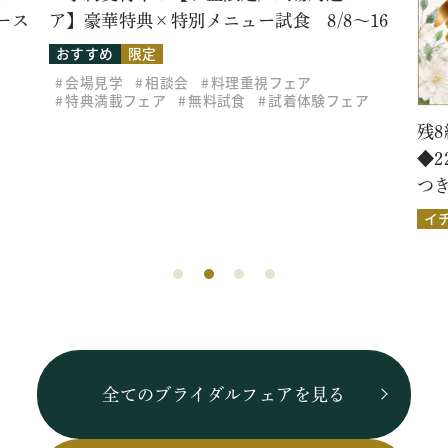
ース
ア】豪華特典×特別メニュー試食 8/8～16
おすすめ
限定
会場見学
相談会
料理重視フェア
特典満載フェア
無料試食
試着体験フェア
残8
◆
つ
イ
全てのブライダルフェアを見る