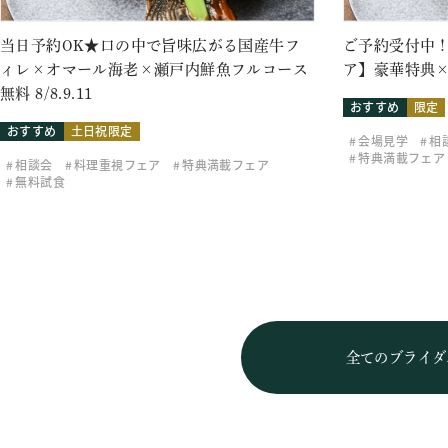
当日予約OK★口の中で旨味広がる国産牛フ
ご予約受付中！
ィレ×オマール海老×瀬戸内鮮魚フルコース
ア】豪華特典×
無料 8/8.9.11
おすすめ
限定
おすすめ
土日祝限定
会場見学
相
特典満載フェア
相談会
料理重視フェア
特典満載フェア
無料試食
全てのブライダ