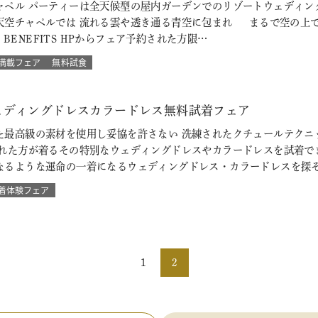
ペル パーティーは全天候型の屋内ガーデンでのリゾートウェディング
天空チャペルでは 流れる雲や透き通る青空に包まれ まるで空の上で
L BENEFITS HPからフェア予約された方限…
満載フェア
無料試食
ェディングドレスカラードレス無料試着フェア
た最高級の素材を使用し妥協を許さない 洗練されたクチュールテクニ
られた方が着るその特別なウェディングドレスやカラードレスを試着で
なるような運命の一着になるウェディングドレス・カラードレスを探
着体験フェア
1
2