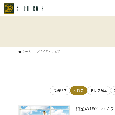
ホーム
ブライダルフェア
会場見学
相談会
ドレス試着
待望の180°パノ