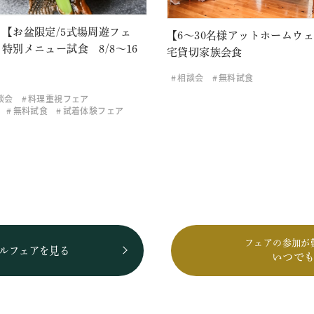
【お盆限定/5式場周遊フェ
【6～30名様アットホームウ
特別メニュー試食 8/8～16
宅貸切家族会食
相談会
無料試食
談会
料理重視フェア
無料試食
試着体験フェア
フェアの参加が
ルフェアを見る
いつで