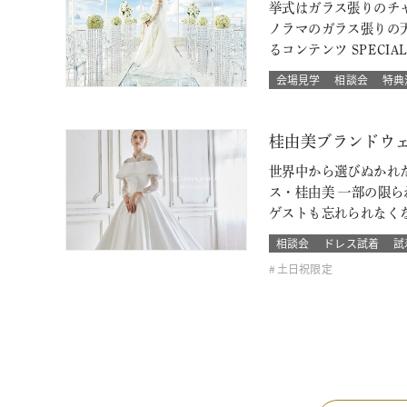
挙式はガラス張りのチャ
ノラマのガラス張りの
るコンテンツ SPECIA
会場見学
相談会
特典
桂由美ブランドウ
世界中から選びぬかれ
ス・桂由美 一部の限
ゲストも忘れられなく
相談会
ドレス試着
試
土日祝限定