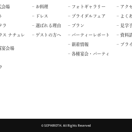
式会場
– お料理
– フォトギャラリー
– アク
ト
– ドレス
– ブライダルフェア
– よく
テラ
– 選ばれる理由
– プラン
– 見学
ラス ナチュレ
– ゲストの方へ
– パーティーレポート
– 資料
– 新着情報
– プ
露宴会場
– 各種宴会・パーティ
ラ
© SEPHIROTH. All Rights Reserved