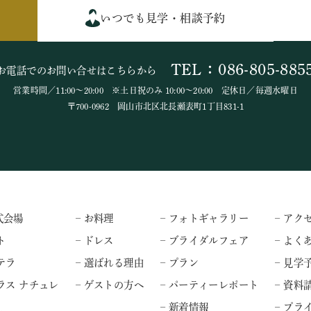
いつでも見学・相談予約
TEL：086-805-885
お電話でのお問い合せはこちらから
営業時間／11:00～20:00 ※土日祝のみ 10:00～20:00 定休日／毎週水曜日
〒700-0962 岡山市北区北長瀬表町1丁目831-1
式会場
– お料理
– フォトギャラリー
– アク
ト
– ドレス
– ブライダルフェア
– よく
テラ
– 選ばれる理由
– プラン
– 見学
ラス ナチュレ
– ゲストの方へ
– パーティーレポート
– 資料
– 新着情報
– プ