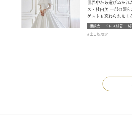
世界中から選びぬかれ
ス・桂由美 一部の限
ゲストも忘れられなく
相談会
ドレス試着
試
土日祝限定