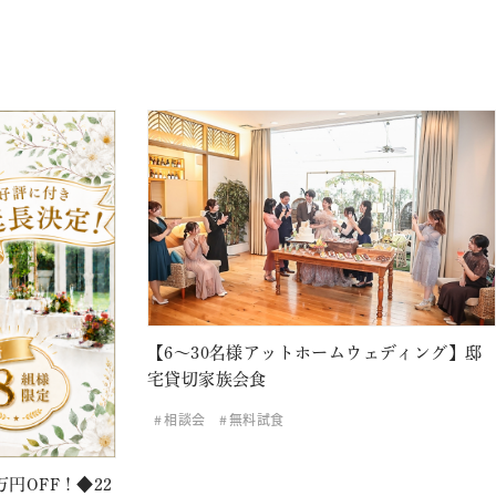
【6～30名様アットホームウェディング】邸
宅貸切家族会食
相談会
無料試食
円OFF！◆22