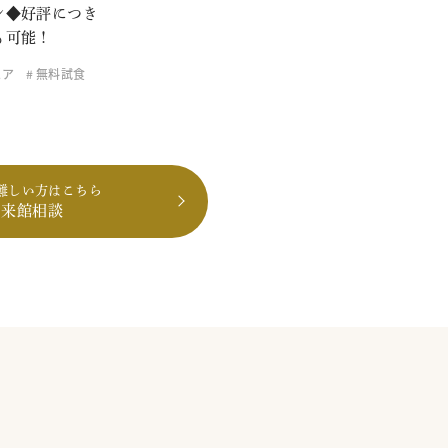
ン◆好評につき
も可能！
ェア
無料試食
難しい方はこちら
も来館相談