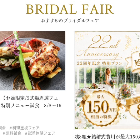
BRIDAL FAIR
おすすめのブライダルフェア
【お盆限定/5式場周遊フェ
特別メニュー試食 8/8～16
談会
料理重視フェア
無料試食
試着体験フェア
残8組★結婚式費用が最大150万