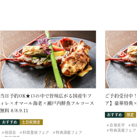
当日予約OK★口の中で旨味広がる国産牛フ
ご予約受付中！
ィレ×オマール海老×瀬戸内鮮魚フルコース
ア】豪華特典×
無料 8/8.9.11
おすすめ
限定
おすすめ
土日祝限定
会場見学
相
特典満載フェア
相談会
料理重視フェア
特典満載フェア