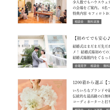
少人数でもハウスウェ
の会場をご案内。 6名～
特典内容 セフィロト
相談会
無料試食
【初めてでも安心
結婚式はまだまだ先だ
メ！ 結婚式場初めて
結婚式場館内をぐるっ
会場見学
相談会
無料
1200着から選ぶ
いろいろなブランドや最
伝統的な最高級の白無
コーディネーターと打
相談会
ドレス試着
料