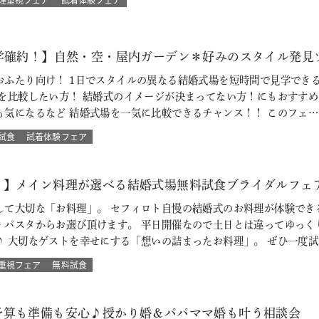
見学確約！】自然・空・屋内ガーデン＊好みのスタイル発見
おふたり向け！ 1日でスタイルの異なる結婚式場を短時間で見学でき
場を比較したい方！ 結婚式のイメージが決まってない方！にもおすす
も気になるなど 結婚式場を一気に比較できるチャンス！！ このフェ…
試食
試着体験フェア
！】メイン料理が選べる結婚式場無料試食ブライダルフェ
して大切な「お料理」。 セフィロト自慢の結婚式のお料理が体験でき
・パスタからお選び頂けます。 平日開催なので土日とは違ってゆっく
♪ 大切なゲストを幸せにする「想いの詰まったお料理」。 ぜひ一度試
重視フェア
無料試食
予算も準備も安心♪授かり婚＆パパママ婚も叶う相談会