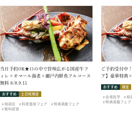
当日予約OK★口の中で旨味広がる国産牛フ
ご予約受付中！
ィレ×オマール海老×瀬戸内鮮魚フルコース
ア】豪華特典×
無料 8/8.9.11
おすすめ
限定
おすすめ
土日祝限定
会場見学
相
特典満載フェア
相談会
料理重視フェア
特典満載フェア
無料試食