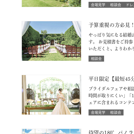
会場見学
相談会
ドレ
予算重視の方必見
やっぱり気になる結婚
す。 お見積書をご持
いただくと、よりわか
相談会
平日限定【最短4
ブライダルフェアや相
時間が取りにくい」「
ェアに含まれるコンテ
会場見学
相談会
待望の180°パノ