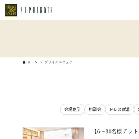
ホーム
ブライダルフェア
会場見学
相談会
ドレス試着
【6～30名様アッ