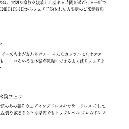
後は、大切な家族や親族と心温まる時間を過ごせる一軒で
BENEFITS HPからフェア予約された方限定のご来館特典
ア
ロポーズもまだなんだけど… そんなカップルにもオスス
験も！！ いろいろな体験が気軽にできるよくばりフェア♪
…
体験フェア
Ｓで話題のあの新作ウェディングドレスやカラードレス そして
は品質や数どちらとも県内でもトップレベル プロのドレス