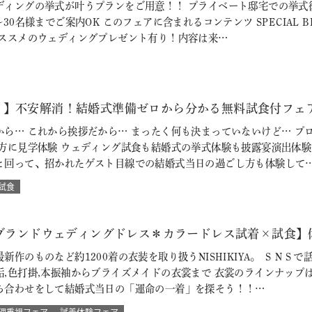
ディングの挙式が叶うプランをご用意！！ プライベート邸宅での挙式
30名様までご案内OK このフェアに含まれるコンテンツ SPECIAL 
おススメのウェディングプレゼント有り！内容は来…
♪】不安解消！結婚式準備ゼロから分かる無料試食付フェ
から… これから挨拶だから… まったく何も決まっていないけど… プ
の方に見学体験 ウェディング試食も結婚式の挙式体験も披露宴演出体
と回って、招かれたゲスト目線での結婚式当日の過ごし方も体験して
試食
【ブランドウェディングドレス＊カラードレス試着×試食】
新作のものなど約1200着の衣装を取り扱うNISHIKIYA。 ＳＮ
垢,色打掛,本振袖からブライズメイドの衣裳まで 衣裳のラインナップ
ち合わせをして結婚式当日の「運命の一着」を探そう！！…
理重視フェア
試着体験フェア