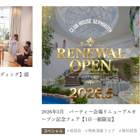
ェディング】邸
2026年5月 パーティー会場リニューアルオ
ープン記念フェア【1日一組限定】
相談会
特典満載フェア
無料試食
スペシャル