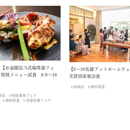
【お盆限定/5式場周遊フェ
【6～30名様アットホームウ
特別メニュー試食 8/8～16
宅貸切家族会食
相談会
無料試食
談会
料理重視フェア
無料試食
試着体験フェア