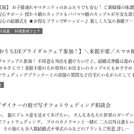
式場】 お子様連れやマタニティのおふたりでも安心！ ご新婦様の体
安心サポート 授かり婚のカップルもパパママ婚のカップルが不安な部
安心の結婚式を ★お得なプランでWハッピー♪ 新しく人気の春婚プ…
ス試着
料理重視フェア
【おうちDEブライダルフェア参加！】＼来館不要／スマホ
ダルフェアに参加！ 不用意な外出を避けたいけど、結婚式準備は進め
マホかＰＣで！来館不要のため県外にお住まいのカップルにもおすすめ
やウェディングプランナーとの直接の質問など自宅にいながらにして 
会
デザイナーの庭で写すフォトウェディング相談会
い。 親にドレス姿を見せてあげたい。 そんなあなたに世界のガーデン
でフォトウェディング。 プロのカメラマンと一緒に 二人以外は誰も
 その他にも少人数結婚式や挙式のみなどのプランもご用意 詳し…