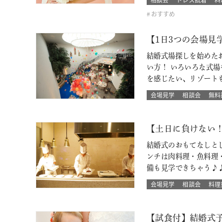
おすすめ
【1日3つの会場
結婚式場探しを始めた
い方！ いろいろな式
を感じたい、リゾート
会場見学
相談会
無料
【土日に負けない
結婚式のおもてなしと
ンチは肉料理・魚料理
備も見学できちゃう♪
会場見学
相談会
料理
【試食付】結婚式