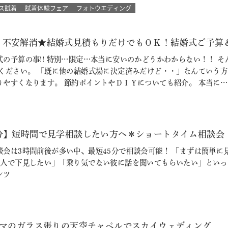
ス試着
試着体験フェア
フォトウエディング
！不安解消★結婚式見積もりだけでもＯＫ！結婚式ご予算
式の予算の事!! 特別…限定…本当に安いのかどうかわからない！！ 
参ください。 「既に他の結婚式場に決定済みだけど・・」なんていう
りやすくなります。 節約ポイントやＤＩＹについても紹介。 本当に…
5分】短時間で見学相談したい方へ＊ショートタイム相談会
談会は3時間前後が多い中、最短45分で相談会可能！ 「まずは簡単
1人で下見したい」「乗り気でない彼に話を聞いてもらいたい」といった
ンツ
ラマのガラス張りの天空チャペルでスカイウェディング