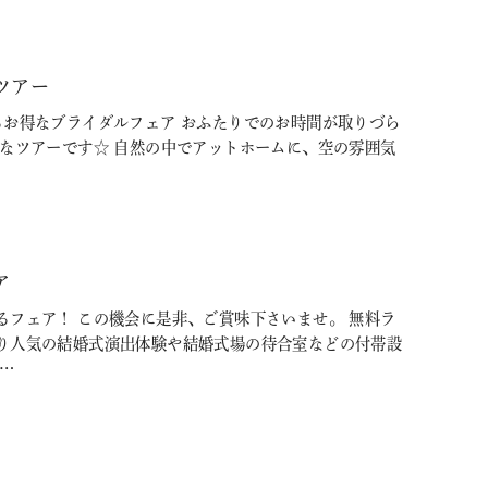
ツアー
るお得なブライダルフェア おふたりでのお時間が取りづら
めなツアーです☆ 自然の中でアットホームに、空の雰囲気
ア
るフェア！ この機会に是非、ご賞味下さいませ。 無料ラ
り人気の結婚式演出体験や結婚式場の待合室などの付帯設
…