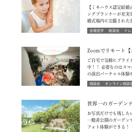
【ミキハウス認定結婚
ングプランナーが充実
婚式場内に完備された
会場見学
相談会
ドレ
Zoomでリモート
ご自宅で気軽にブライ
中！！ 必要なのはス
の演出バーチャル体験
相談会
オンライン相談
世界一のガーデン
お写真だけでも残した
一般非公開のガーデン
フォト体験ができる！