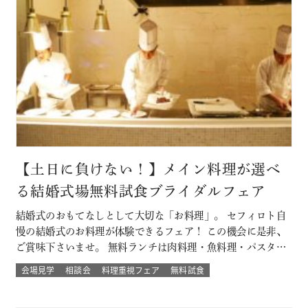
【土日に負けない！】メイン料理が選べ
る結婚式場無料試食ブライダルフェア
結婚式のおもてなしとして大切な「お料理」。 セフィロト自
慢の結婚式のお料理が体験できるフェア！ この機会に是非、
ご賞味下さいませ。 無料ランチは肉料理・魚料理・パスタか
らお選び頂けます。 平日開催なので土日とは違ってゆっくり
会場見学
相談会
料理重視フェア
無料試食
人気の結婚式演出体験や結婚式場の待合室などの付帯設備も
見学できちゃう♪♪ 大切なゲストを幸せにする「想いの詰ま