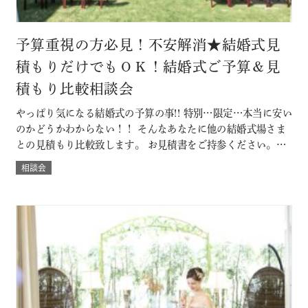
予算重視の方必見！不安解消★結婚式見
積もりだけでもＯＫ！結婚式ご予算＆見
積もり比較相談会
やっぱり気になる結婚式の予算の事!! 特別…限定…本当に安い
のかどうかわからない！！ そんなあなたに他の結婚式場さま
との見積もり比較致します。 お見積書をご持参ください。
「既に他の結婚式場に決定済みだけど・・」なんていう方も
相談会
大歓迎。 ◇既に予算書をもらっている方は当日お持ちいただ
くと、よりわかりやすくなります。 節約ポイントやＤＩＹに
ついても紹介。 本当に…