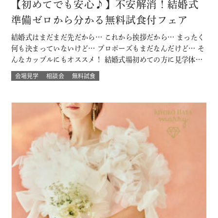
【初めてでも安心♪】不安解消！結婚式
準備ゼロから分かる無料試食付フェア
結婚式はまだまだ先だから… これから挨拶だから… まったく
何も決まっていないけど… プロポーズもまだなんだけど… そ
んなカップルにもオススメ！ 結婚式場初めての方に見学体験
ウェディング試食も結婚式の挙式体験も披露宴演出体験
会場見学
相談会
無料試食
も！！ いろいろな体験が気軽にできるよくばりフェア♪ 結婚
式場館内をぐるっと回って、招かれたゲスト目線での結婚式
当日の過ごし方も体験して…