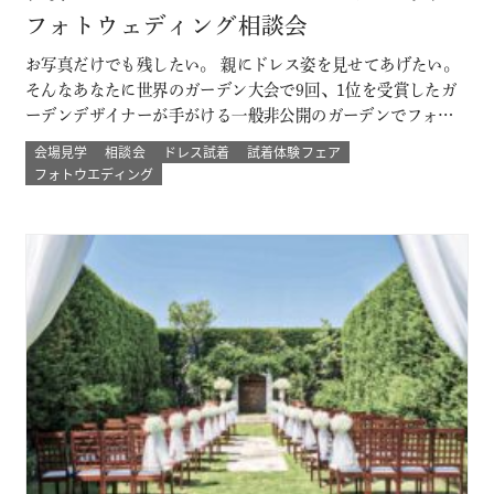
フォトウェディング相談会
お写真だけでも残したい。 親にドレス姿を見せてあげたい。
そんなあなたに世界のガーデン大会で9回、1位を受賞したガ
ーデンデザイナーが手がける一般非公開のガーデンでフォト
ウェディング。 プロのカメラマンと一緒に 二人以外は誰もい
会場見学
相談会
ドレス試着
試着体験フェア
ない こだわりのプライベートガーデンでのウェディングフォ
フォトウエディング
ト体験ができる！ その他にも少人数結婚式や挙式のみなど
のプランもご用意 詳し…