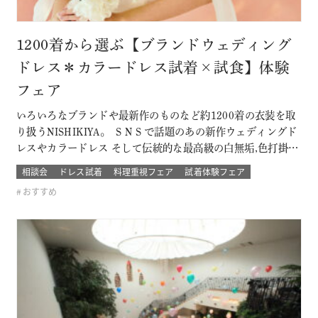
1200着から選ぶ【ブランドウェディング
ドレス＊カラードレス試着×試食】体験
フェア
いろいろなブランドや最新作のものなど約1200着の衣装を取
り扱うNISHIKIYA。 ＳＮＳで話題のあの新作ウェディングド
レスやカラードレス そして伝統的な最高級の白無垢,色打掛,本
振袖からブライズメイドの衣裳まで 衣裳のラインナップは品
相談会
ドレス試着
料理重視フェア
試着体験フェア
質や数どちらとも県内でもトップレベル プロのドレスコーデ
おすすめ
ィネーターと打ち合わせをして結婚式当日の「運命の一着」
を探そう！！…