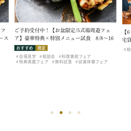
牛フ
ご予約受付中！【お盆限定/5式場周遊フェ
【
ース
ア】豪華特典×特別メニュー試食 8/8～16
宅
おすすめ
限定
相
会場見学
相談会
料理重視フェア
特典満載フェア
無料試食
試着体験フェア