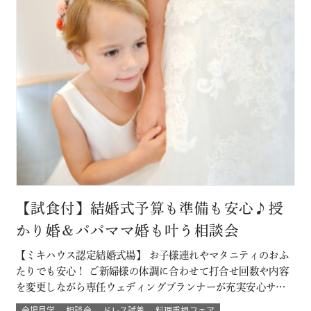
ったお料理」。 ぜひ一度試…
【試食付】結婚式予算も準備も安心♪授
かり婚＆パパママ婚も叶う相談会
【ミキハウス認定結婚式場】 お子様連れやマタニティのおふ
たりでも安心！ ご新婦様の体調に合わせて打合せ回数や内容
を変更しながら専任ウェディングプランナーが充実安心サポ
ート 授かり婚のカップルもパパママ婚のカップルが不安な部
会場見学
相談会
ドレス試着
料理重視フェア