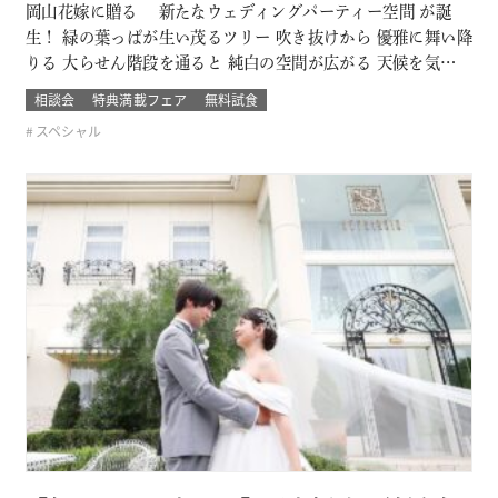
岡山花嫁に贈る 新たなウェディングパーティー空間 が誕
生！ 緑の葉っぱが生い茂るツリー 吹き抜けから 優雅に舞い降
りる 大らせん階段を通ると 純白の空間が広がる 天候を気にし
ないガーデンウェディング に模様替えも可能 まだ誰も列席し
相談会
特典満載フェア
無料試食
ていない 新たに誕生したパーティー会場を 直接その目で体験
スペシャル
できる ブライダルフェアー開催 このフェアに含まれるコンテ
ンツ SP…