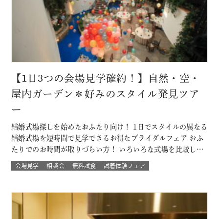
【1日3つの会場見学確約！】自然・空・
屋内ガーデン＊好みのスタイル発見ツア
ー
結婚式場探しを始めたおふたり向け！ 1日でスタイルの異なる
結婚式場を短時間で見学できるお得なブライダルフェア おふ
たりでのお時間が取りづらい方！ いろいろな式場を比較した
い方！ 結婚式のイメージが決まってない方！にもおすすめな
会場見学
相談会
無料試食
試着体験フェア
ツアーです☆ 自然の中でアットホームに、空の雰囲気を感じ
たい、リゾートも気になるなど 結婚式場を一気に比較できる
チャンス！！ このフェ…