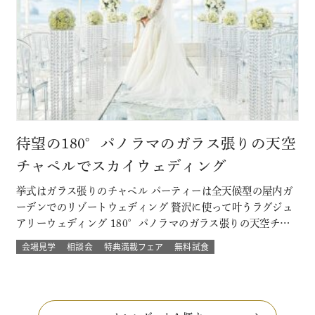
待望の180°パノラマのガラス張りの天空
チャペルでスカイウェディング
挙式はガラス張りのチャペル パーティーは全天候型の屋内ガ
ーデンでのリゾートウェディング 贅沢に使って叶うラグジュ
アリーウェディング 180°パノラマのガラス張りの天空チャ
ペルでは 流れる雲や透き通る青空に包まれ まるで空の上で
会場見学
相談会
特典満載フェア
無料試食
挙げる結婚式 組数限定！でご提供！ このフェアに含まれるコ
ンテンツ SPECIAL BENEFITS HPからフェア予約された方
限…