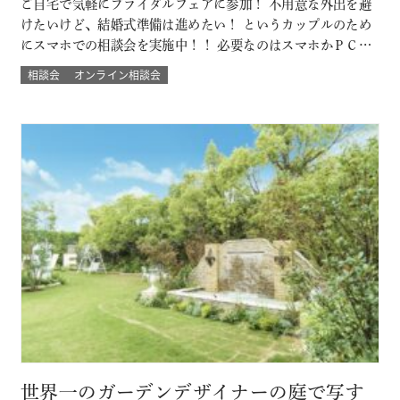
ご自宅で気軽にブライダルフェアに参加！ 不用意な外出を避
けたいけど、結婚式準備は進めたい！ というカップルのため
にスマホでの相談会を実施中！！ 必要なのはスマホかＰＣ
で！来館不要のため県外にお住まいのカップルにもおすす
相談会
オンライン相談会
め！ 結婚式場に来館したときのような臨場感とウェディング
の演出バーチャル体験やウェディングプランナーとの直接の
質問など自宅にいながらにして 結…
世界一のガーデンデザイナーの庭で写す