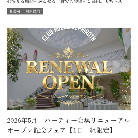
心温まる時間を過ごせる一軒での会場をご案内。 6名～30名
様までご案内OK このフェアに含まれるコンテンツ SPECIAL
相談会
無料試食
BENEFITS HPからフェア予約された方限定のご来館特典 特
典内容 セフィロトおススメのウェディングプレゼント有り！
内容は来…
2026年5月 パーティー会場リニューアル
オープン記念フェア【1日一組限定】