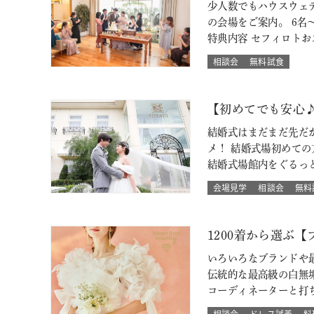
少人数でもハウスウェ
の会場をご案内。 6名～
特典内容 セフィロト
相談会
無料試食
【初めてでも安心
結婚式はまだまだ先だ
メ！ 結婚式場初めて
結婚式場館内をぐるっ
会場見学
相談会
無料
1200着から選ぶ
いろいろなブランドや最
伝統的な最高級の白無
コーディネーターと打
相談会
ドレス試着
料