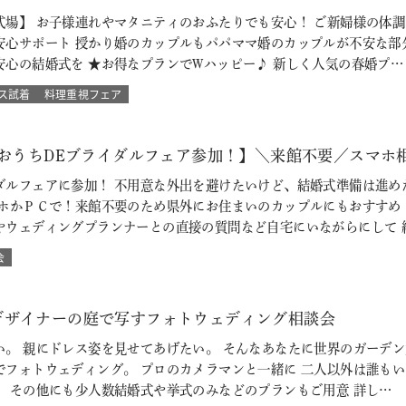
式場】 お子様連れやマタニティのおふたりでも安心！ ご新婦様の体
安心サポート 授かり婚のカップルもパパママ婚のカップルが不安な部
安心の結婚式を ★お得なプランでWハッピー♪ 新しく人気の春婚プ…
ス試着
料理重視フェア
【おうちDEブライダルフェア参加！】＼来館不要／スマホ
ダルフェアに参加！ 不用意な外出を避けたいけど、結婚式準備は進め
マホかＰＣで！来館不要のため県外にお住まいのカップルにもおすすめ
やウェディングプランナーとの直接の質問など自宅にいながらにして 
会
デザイナーの庭で写すフォトウェディング相談会
い。 親にドレス姿を見せてあげたい。 そんなあなたに世界のガーデン
でフォトウェディング。 プロのカメラマンと一緒に 二人以外は誰も
 その他にも少人数結婚式や挙式のみなどのプランもご用意 詳し…