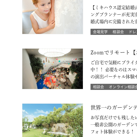
【ミキハウス認定結婚
ングプランナーが充実
婚式場内に完備された
会場見学
相談会
ドレ
Zoomでリモート
ご自宅で気軽にブライ
中！！ 必要なのはス
の演出バーチャル体験
相談会
オンライン相談
世界一のガーデン
お写真だけでも残した
一般非公開のガーデン
フォト体験ができる！