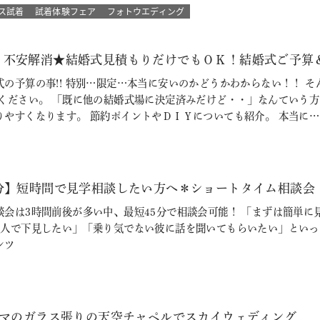
ス試着
試着体験フェア
フォトウエディング
！不安解消★結婚式見積もりだけでもＯＫ！結婚式ご予算
式の予算の事!! 特別…限定…本当に安いのかどうかわからない！！ 
参ください。 「既に他の結婚式場に決定済みだけど・・」なんていう
りやすくなります。 節約ポイントやＤＩＹについても紹介。 本当に…
5分】短時間で見学相談したい方へ＊ショートタイム相談会
談会は3時間前後が多い中、最短45分で相談会可能！ 「まずは簡単
1人で下見したい」「乗り気でない彼に話を聞いてもらいたい」といった
ンツ
ラマのガラス張りの天空チャペルでスカイウェディング