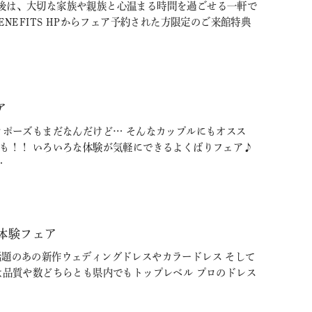
後は、大切な家族や親族と心温まる時間を過ごせる一軒で
BENEFITS HPからフェア予約された方限定のご来館特典
ア
ロポーズもまだなんだけど… そんなカップルにもオスス
験も！！ いろいろな体験が気軽にできるよくばりフェア♪
…
体験フェア
Ｓで話題のあの新作ウェディングドレスやカラードレス そして
は品質や数どちらとも県内でもトップレベル プロのドレス