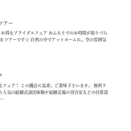
ツアー
るお得なブライダルフェア おふたりでのお時間が取りづら
めなツアーです☆ 自然の中でアットホームに、空の雰囲気
ア
るフェア！ この機会に是非、ご賞味下さいませ。 無料ラ
り人気の結婚式演出体験や結婚式場の待合室などの付帯設
…