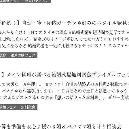
見学確約！】自然・空・屋内ガーデン＊好みのスタイル発見
おふたり向け！ 1日でスタイルの異なる結婚式場を短時間で見学でき
場を比較したい方！ 結婚式のイメージが決まってない方！にもおすす
も気になるなど 結婚式場を一気に比較できるチャンス！！ このフェ…
試食
試着体験フェア
！】メイン料理が選べる結婚式場無料試食ブライダルフェ
して大切な「お料理」。 セフィロト自慢の結婚式のお料理が体験でき
・パスタからお選び頂けます。 平日開催なので土日とは違ってゆっく
♪ 大切なゲストを幸せにする「想いの詰まったお料理」。 ぜひ一度試
重視フェア
無料試食
予算も準備も安心♪授かり婚＆パパママ婚も叶う相談会