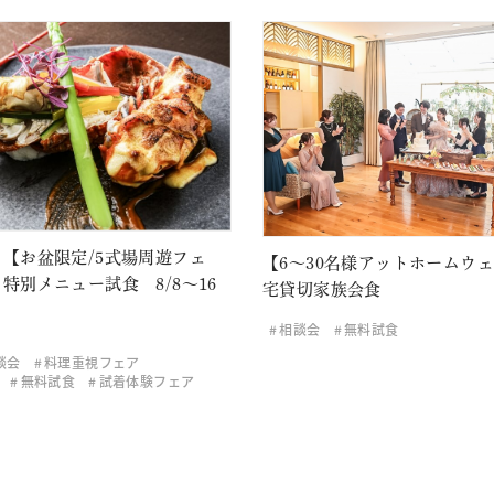
【お盆限定/5式場周遊フェ
【6～30名様アットホームウ
特別メニュー試食 8/8～16
宅貸切家族会食
相談会
無料試食
談会
料理重視フェア
無料試食
試着体験フェア