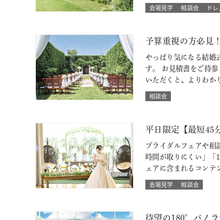
会場見学
相談会
ドレ
予算重視の方必見
やっぱり気になる結婚
す。 お見積書をご持
いただくと、よりわか
相談会
平日限定【最短4
ブライダルフェアや相
時間が取りにくい」「
ェアに含まれるコンテ
会場見学
相談会
待望の180°パノ