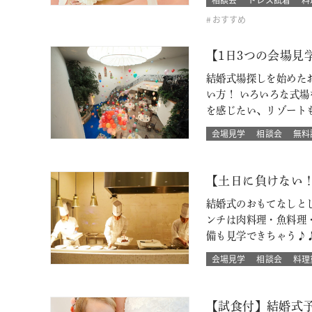
おすすめ
【1日3つの会場
結婚式場探しを始めた
い方！ いろいろな式
を感じたい、リゾート
会場見学
相談会
無料
【土日に負けない
結婚式のおもてなしと
ンチは肉料理・魚料理
備も見学できちゃう♪
会場見学
相談会
料理
【試食付】結婚式