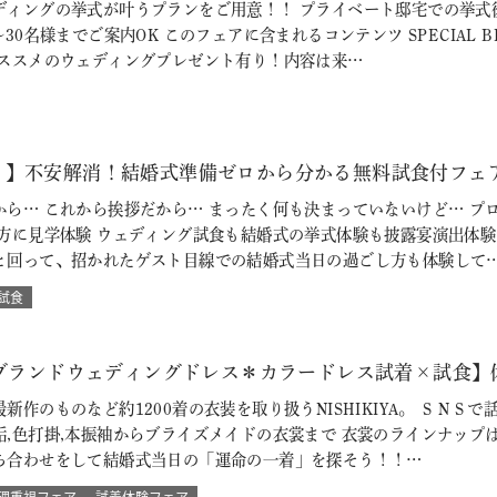
ディングの挙式が叶うプランをご用意！！ プライベート邸宅での挙式
30名様までご案内OK このフェアに含まれるコンテンツ SPECIAL 
おススメのウェディングプレゼント有り！内容は来…
♪】不安解消！結婚式準備ゼロから分かる無料試食付フェ
から… これから挨拶だから… まったく何も決まっていないけど… プ
の方に見学体験 ウェディング試食も結婚式の挙式体験も披露宴演出体
と回って、招かれたゲスト目線での結婚式当日の過ごし方も体験して
試食
【ブランドウェディングドレス＊カラードレス試着×試食】
新作のものなど約1200着の衣装を取り扱うNISHIKIYA。 ＳＮ
垢,色打掛,本振袖からブライズメイドの衣裳まで 衣裳のラインナップ
ち合わせをして結婚式当日の「運命の一着」を探そう！！…
理重視フェア
試着体験フェア