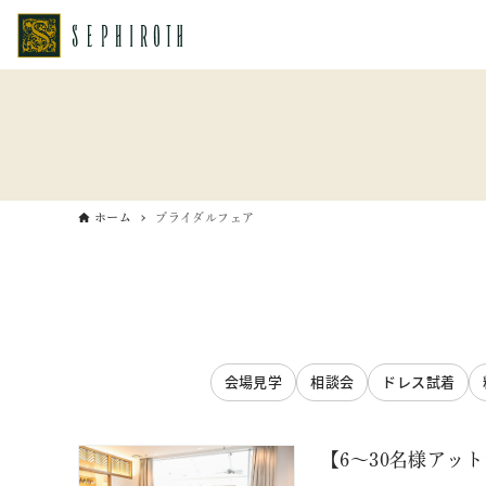
ホーム
ブライダルフェア
会場見学
相談会
ドレス試着
【6～30名様アッ