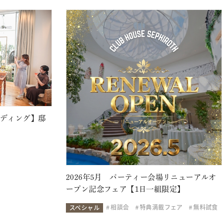
ェディング】邸
2026年5月 パーティー会場リニューアルオ
ープン記念フェア【1日一組限定】
相談会
特典満載フェア
無料試食
スペシャル