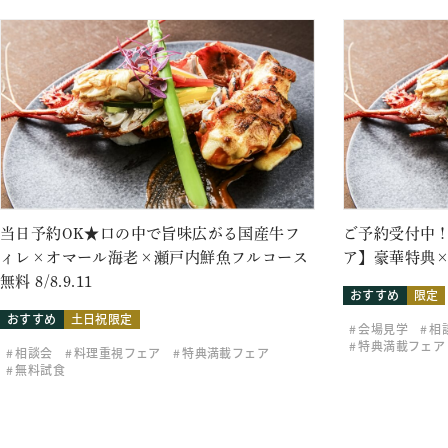
当日予約OK★口の中で旨味広がる国産牛フ
ご予約受付中！
ィレ×オマール海老×瀬戸内鮮魚フルコース
ア】豪華特典×
無料 8/8.9.11
おすすめ
限定
おすすめ
土日祝限定
会場見学
相
特典満載フェア
相談会
料理重視フェア
特典満載フェア
無料試食