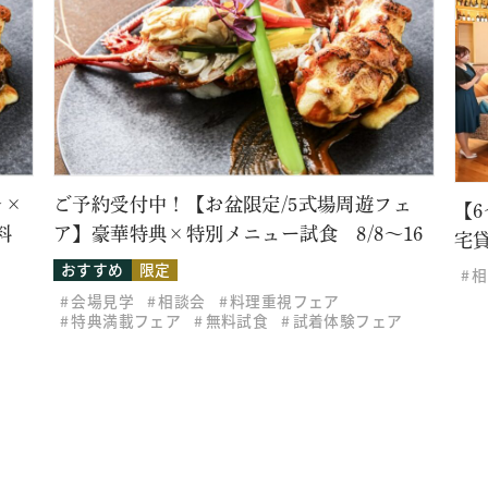
レ×
ご予約受付中！【お盆限定/5式場周遊フェ
【
料
ア】豪華特典×特別メニュー試食 8/8～16
宅
おすすめ
限定
相
会場見学
相談会
料理重視フェア
特典満載フェア
無料試食
試着体験フェア