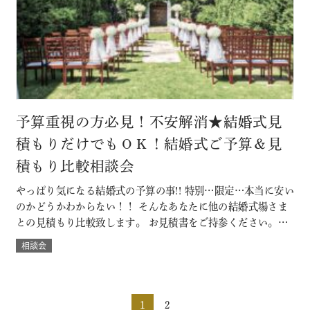
予算重視の方必見！不安解消★結婚式見
積もりだけでもＯＫ！結婚式ご予算＆見
積もり比較相談会
やっぱり気になる結婚式の予算の事!! 特別…限定…本当に安い
のかどうかわからない！！ そんなあなたに他の結婚式場さま
との見積もり比較致します。 お見積書をご持参ください。
「既に他の結婚式場に決定済みだけど・・」なんていう方も
相談会
大歓迎。 ◇既に予算書をもらっている方は当日お持ちいただ
くと、よりわかりやすくなります。 節約ポイントやＤＩＹに
ついても紹介。 本当に…
1
2