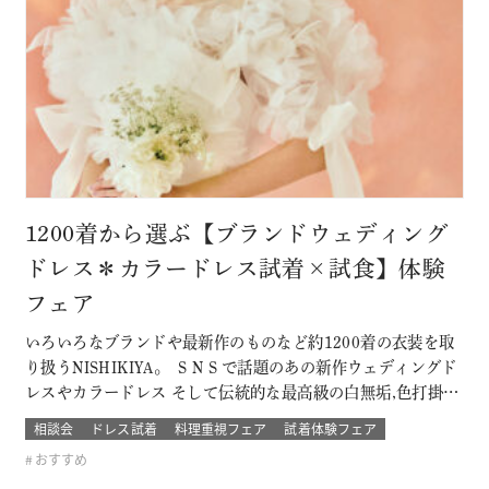
1200着から選ぶ【ブランドウェディング
ドレス＊カラードレス試着×試食】体験
フェア
いろいろなブランドや最新作のものなど約1200着の衣装を取
り扱うNISHIKIYA。 ＳＮＳで話題のあの新作ウェディングド
レスやカラードレス そして伝統的な最高級の白無垢,色打掛,本
振袖からブライズメイドの衣裳まで 衣裳のラインナップは品
相談会
ドレス試着
料理重視フェア
試着体験フェア
質や数どちらとも県内でもトップレベル プロのドレスコーデ
おすすめ
ィネーターと打ち合わせをして結婚式当日の「運命の一着」