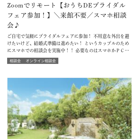
Zoomでリモート【おうちDEブライダル
フェア参加！】＼来館不要／スマホ相談
会♪
ご自宅で気軽にブライダルフェアに参加！ 不用意な外出を避
けたいけど、結婚式準備は進めたい！ というカップルのため
にスマホでの相談会を実施中！！ 必要なのはスマホかＰＣ
で！来館不要のため県外にお住まいのカップルにもおすす
相談会
オンライン相談会
め！ 結婚式場に来館したときのような臨場感とウェディング
の演出バーチャル体験やウェディングプランナーとの直接の
質問など自宅にいながらにして 結…