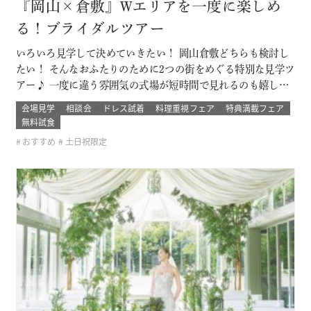
『岡山×倉敷』Wエリアを一度に楽しめ
る！ブライダルツアー
いろいろ見学して決めていきたい！ 岡山倉敷どちらも検討し
たい！ そんなおふたりのために2つの街をめぐる特別な見学ツ
アー♪ 一度に違う雰囲気の式場が短時間で見れるのも嬉しい
ポイント！ ブライダルデート楽しもう！ このフェアに含まれ
会場見学
相談会
ドレス試着
料理重視フェア
特典満載フェア
るコンテンツ SPECIAL BENEFITS HPからフェア予約された
無料試食
方限定のご来館特典 特典内容 セフィロトおススメのウェディ
おすすめ
土日祝限定
ン…