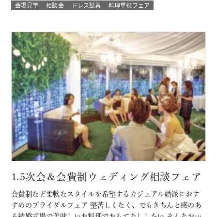
ート 授かり婚のカップルもパパママ婚のカップルが不安な部
会場見学
相談会
ドレス試着
料理重視フェア
分をすべて解消 必要なベビー用品やお部屋などもすべて結婚
式場内に完備された安心の結婚式を ★お得なプランでWハッ
ピー♪ 新しく人気の春婚プ…
1.5次会＆会費制ウェディング相談フェア
会費制など柔軟なスタイルを希望するカジュアル婚派におす
すめのブライダルフェア 堅苦しくなく、でもきちんと感のあ
る結婚式場で美味しいお料理でおもてなししたい そんなおふ