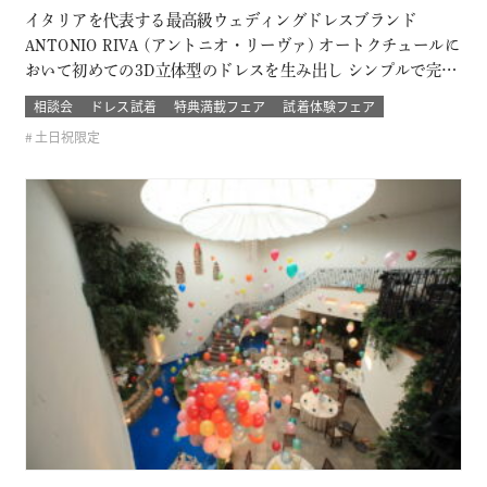
イタリアを代表する最高級ウェディングドレスブランド
ANTONIO RIVA (アントニオ・リーヴァ) オートクチュールに
おいて初めての3D立体型のドレスを生み出し シンプルで完璧
なライン、理想的なプロポーションと個性を兼ね備えていま
相談会
ドレス試着
特典満載フェア
試着体験フェア
す。 上質な素材と卓悦した仕立て。 花嫁の個性と気品を際立
土日祝限定
たせ、特別な日を格別に輝かせてくれるドレス 結婚式当日の
ゲストから「…