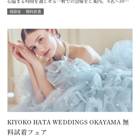
心温まる時間を過ごせる一軒での会場をご案内。 6名～30名
様までご案内OK このフェアに含まれるコンテンツ SPECIAL
相談会
無料試食
BENEFITS HPからフェア予約された方限定のご来館特典 特
典内容 セフィロトおススメのウェディングプレゼント有り！
内容は来…
KIYOKO HATA WEDDINGS OKAYAMA 無
料試着フェア