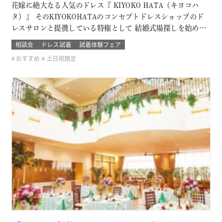
花嫁に絶大なる人気のドレス『 KIYOKO HATA（キヨコハ
タ）』 そのKIYOKOHATAのコンセプトドレスショップのド
レスサロンと提携している特権として 結婚式場探しを始めた
おふたり限定の無料試着会を開催。 式場探しと一緒にドレス
相談会
ドレス試着
試着体験フェア
も試着できて、結婚式のイメージが広がります！ 他のドレス
おすすめ
土日祝限定
サロンでは取り扱いのないドレスも見れて着れるのは「ここ
だけ！」 SN…