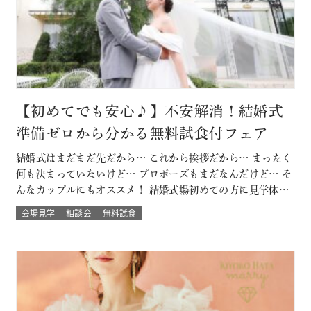
【初めてでも安心♪】不安解消！結婚式
準備ゼロから分かる無料試食付フェア
結婚式はまだまだ先だから… これから挨拶だから… まったく
何も決まっていないけど… プロポーズもまだなんだけど… そ
んなカップルにもオススメ！ 結婚式場初めての方に見学体験
ウェディング試食も結婚式の挙式体験も披露宴演出体験
会場見学
相談会
無料試食
も！！ いろいろな体験が気軽にできるよくばりフェア♪ 結婚
式場館内をぐるっと回って、招かれたゲスト目線での結婚式
当日の過ごし方も体験して…