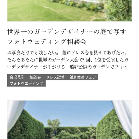
世界一のガーデンデザイナーの庭で写す
フォトウェディング相談会
お写真だけでも残したい。 親にドレス姿を見せてあげたい。
そんなあなたに世界のガーデン大会で9回、1位を受賞したガ
ーデンデザイナーが手がける一般非公開のガーデンでフォト
ウェディング。 プロのカメラマンと一緒に 二人以外は誰もい
会場見学
相談会
ドレス試着
試着体験フェア
ない こだわりのプライベートガーデンでのウェディングフォ
フォトウエディング
ト体験ができる！ その他にも少人数結婚式や挙式のみなど
のプランもご用意 詳し…