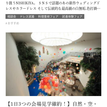
り扱うNISHIKIYA。 ＳＮＳで話題のあの新作ウェディングド
レスやカラードレス そして伝統的な最高級の白無垢,色打掛,本
振袖からブライズメイドの衣裳まで 衣裳のラインナップは品
相談会
ドレス試着
料理重視フェア
試着体験フェア
質や数どちらとも県内でもトップレベル プロのドレスコーデ
おすすめ
ィネーターと打ち合わせをして結婚式当日の「運命の一着」
を探そう！！…
【1日3つの会場見学確約！】自然・空・