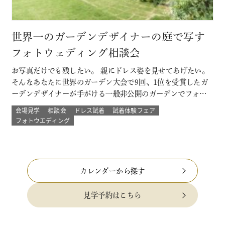
世界一のガーデンデザイナーの庭で写す
フォトウェディング相談会
お写真だけでも残したい。 親にドレス姿を見せてあげたい。
そんなあなたに世界のガーデン大会で9回、1位を受賞したガ
ーデンデザイナーが手がける一般非公開のガーデンでフォト
ウェディング。 プロのカメラマンと一緒に 二人以外は誰もい
会場見学
相談会
ドレス試着
試着体験フェア
ない こだわりのプライベートガーデンでのウェディングフォ
フォトウエディング
ト体験ができる！ その他にも少人数結婚式や挙式のみなど
のプランもご用意 詳し…
カレンダーから探す
見学予約はこちら