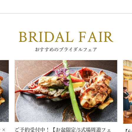
BRIDAL FAIR
おすすめのブライダルフェア
レ×
ご予約受付中！【お盆限定/5式場周遊フェ
【