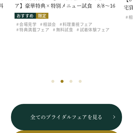
料
ア】豪華特典×特別メニュー試食 8/8～16
宅
おすすめ
限定
相
会場見学
相談会
料理重視フェア
特典満載フェア
無料試食
試着体験フェア
全てのブライダルフェアを見る