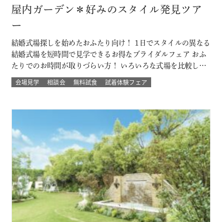
屋内ガーデン＊好みのスタイル発見ツア
ー
結婚式場探しを始めたおふたり向け！ 1日でスタイルの異なる
結婚式場を短時間で見学できるお得なブライダルフェア おふ
たりでのお時間が取りづらい方！ いろいろな式場を比較した
い方！ 結婚式のイメージが決まってない方！にもおすすめな
会場見学
相談会
無料試食
試着体験フェア
ツアーです☆ 自然の中でアットホームに、空の雰囲気を感じ
たい、リゾートも気になるなど 結婚式場を一気に比較できる
チャンス！！ このフェ…