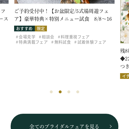
ェ
【
16
宅
相
ア
残8組★結婚式費用が最大150万円OFF！
◆22周年アニバーサリー限定プラン◆好評に
つき延長決定！後払い・ご祝儀婚も可能！
相談会
特典満載フェア
無料試食
イチオシ
全てのブライダルフェアを見る