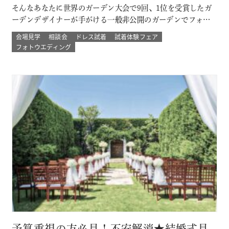
そんなあなたに世界のガーデン大会で9回、1位を受賞したガ
ーデンデザイナーが手がける一般非公開のガーデンでフォト
ウェディング。 プロのカメラマンと一緒に 二人以外は誰もい
会場見学
相談会
ドレス試着
試着体験フェア
ない こだわりのプライベートガーデンでのウェディングフォ
フォトウエディング
ト体験ができる！ その他にも少人数結婚式や挙式のみなど
のプランもご用意 詳し…
予算重視の方必見！不安解消★結婚式見