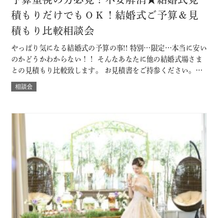
積もりだけでもＯＫ！結婚式ご予算＆見
積もり比較相談会
やっぱり気になる結婚式の予算の事!! 特別…限定…本当に安い
のかどうかわからない！！ そんなあなたに他の結婚式場さま
との見積もり比較致します。 お見積書をご持参ください。
「既に他の結婚式場に決定済みだけど・・」なんていう方も
相談会
大歓迎。 ◇既に予算書をもらっている方は当日お持ちいただ
くと、よりわかりやすくなります。 節約ポイントやＤＩＹに
ついても紹介。 本当に…