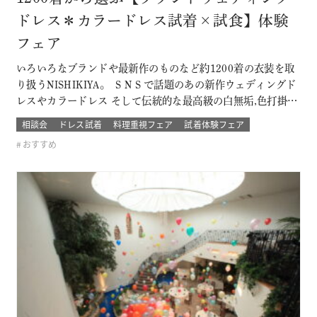
ドレス＊カラードレス試着×試食】体験
フェア
いろいろなブランドや最新作のものなど約1200着の衣装を取
り扱うNISHIKIYA。 ＳＮＳで話題のあの新作ウェディングド
レスやカラードレス そして伝統的な最高級の白無垢,色打掛,本
振袖からブライズメイドの衣裳まで 衣裳のラインナップは品
相談会
ドレス試着
料理重視フェア
試着体験フェア
質や数どちらとも県内でもトップレベル プロのドレスコーデ
おすすめ
ィネーターと打ち合わせをして結婚式当日の「運命の一着」
を探そう！！…