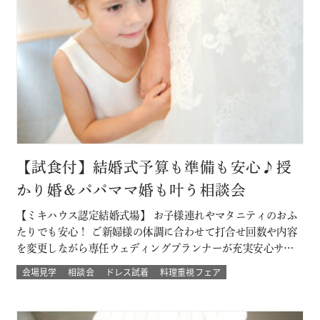
【試食付】結婚式予算も準備も安心♪授
かり婚＆パパママ婚も叶う相談会
【ミキハウス認定結婚式場】 お子様連れやマタニティのおふ
たりでも安心！ ご新婦様の体調に合わせて打合せ回数や内容
を変更しながら専任ウェディングプランナーが充実安心サポ
ート 授かり婚のカップルもパパママ婚のカップルが不安な部
会場見学
相談会
ドレス試着
料理重視フェア
分をすべて解消 必要なベビー用品やお部屋などもすべて結婚
式場内に完備された安心の結婚式を ★お得なプランでWハッ
ピー♪ 新しく人気の春婚プ…