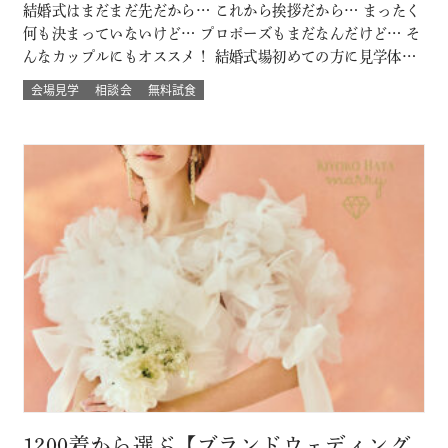
結婚式はまだまだ先だから… これから挨拶だから… まったく
何も決まっていないけど… プロポーズもまだなんだけど… そ
んなカップルにもオススメ！ 結婚式場初めての方に見学体験
ウェディング試食も結婚式の挙式体験も披露宴演出体験
会場見学
相談会
無料試食
も！！ いろいろな体験が気軽にできるよくばりフェア♪ 結婚
式場館内をぐるっと回って、招かれたゲスト目線での結婚式
当日の過ごし方も体験して…
1200着から選ぶ【ブランドウェディング