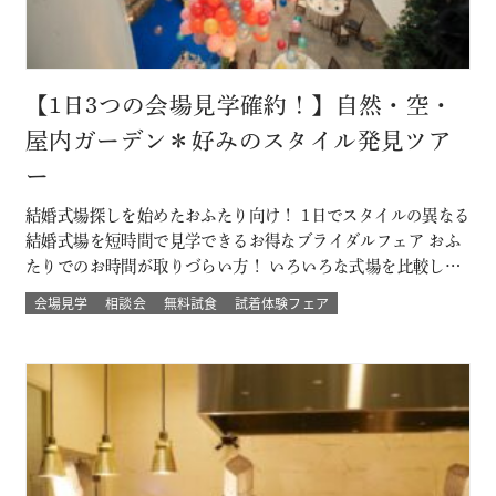
【1日3つの会場見学確約！】自然・空・
屋内ガーデン＊好みのスタイル発見ツア
ー
結婚式場探しを始めたおふたり向け！ 1日でスタイルの異なる
結婚式場を短時間で見学できるお得なブライダルフェア おふ
たりでのお時間が取りづらい方！ いろいろな式場を比較した
い方！ 結婚式のイメージが決まってない方！にもおすすめな
会場見学
相談会
無料試食
試着体験フェア
ツアーです☆ 自然の中でアットホームに、空の雰囲気を感じ
たい、リゾートも気になるなど 結婚式場を一気に比較できる
チャンス！！ このフェ…