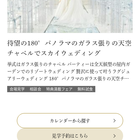
待望の180°パノラマのガラス張りの天空
チャペルでスカイウェディング
挙式はガラス張りのチャペル パーティーは全天候型の屋内ガ
ーデンでのリゾートウェディング 贅沢に使って叶うラグジュ
アリーウェディング 180°パノラマのガラス張りの天空チャ
ペルでは 流れる雲や透き通る青空に包まれ まるで空の上で
会場見学
相談会
特典満載フェア
無料試食
挙げる結婚式 組数限定！でご提供！ このフェアに含まれるコ
ンテンツ SPECIAL BENEFITS HPからフェア予約された方
限…
カレンダーから探す
見学予約はこちら