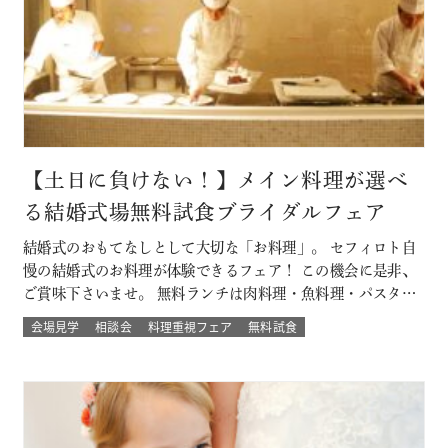
【土日に負けない！】メイン料理が選べ
る結婚式場無料試食ブライダルフェア
結婚式のおもてなしとして大切な「お料理」。 セフィロト自
慢の結婚式のお料理が体験できるフェア！ この機会に是非、
ご賞味下さいませ。 無料ランチは肉料理・魚料理・パスタか
らお選び頂けます。 平日開催なので土日とは違ってゆっくり
会場見学
相談会
料理重視フェア
無料試食
人気の結婚式演出体験や結婚式場の待合室などの付帯設備も
見学できちゃう♪♪ 大切なゲストを幸せにする「想いの詰ま
ったお料理」。 ぜひ一度試…