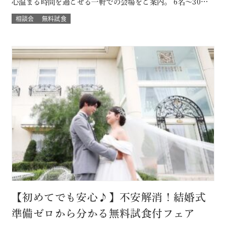
心温まる時間を過ごせる一軒での会場をご案内。 6名～30名
様までご案内OK このフェアに含まれるコンテンツ SPECIAL
相談会
無料試食
BENEFITS HPからフェア予約された方限定のご来館特典 特
典内容 セフィロトおススメのウェディングプレゼント有り！
内容は来…
【初めてでも安心♪】不安解消！結婚式
準備ゼロから分かる無料試食付フェア