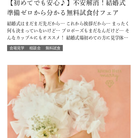
【初めてでも安心♪】不安解消！結婚式
準備ゼロから分かる無料試食付フェア
結婚式はまだまだ先だから… これから挨拶だから… まったく
何も決まっていないけど… プロポーズもまだなんだけど… そ
んなカップルにもオススメ！ 結婚式場初めての方に見学体験
ウェディング試食も結婚式の挙式体験も披露宴演出体験
会場見学
相談会
無料試食
も！！ いろいろな体験が気軽にできるよくばりフェア♪ 結婚
式場館内をぐるっと回って、招かれたゲスト目線での結婚式
当日の過ごし方も体験して…