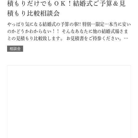
積もりだけでもＯＫ！結婚式ご予算＆見
積もり比較相談会
やっぱり気になる結婚式の予算の事!! 特別…限定…本当に安い
のかどうかわからない！！ そんなあなたに他の結婚式場さま
との見積もり比較致します。 お見積書をご持参ください。
「既に他の結婚式場に決定済みだけど・・」なんていう方も
相談会
大歓迎。 ◇既に予算書をもらっている方は当日お持ちいただ
くと、よりわかりやすくなります。 節約ポイントやＤＩＹに
ついても紹介。 本当に…