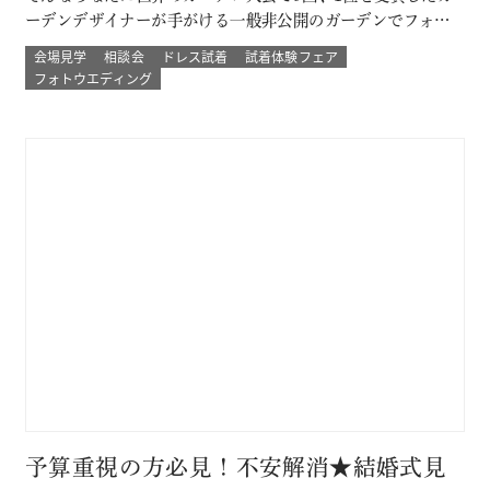
ーデンデザイナーが手がける一般非公開のガーデンでフォト
ウェディング。 プロのカメラマンと一緒に 二人以外は誰もい
会場見学
相談会
ドレス試着
試着体験フェア
ない こだわりのプライベートガーデンでのウェディングフォ
フォトウエディング
ト体験ができる！ その他にも少人数結婚式や挙式のみなど
のプランもご用意 詳し…
予算重視の方必見！不安解消★結婚式見