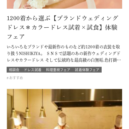
1200着から選ぶ【ブランドウェディング
ドレス＊カラードレス試着×試食】体験
フェア
いろいろなブランドや最新作のものなど約1200着の衣装を取
り扱うNISHIKIYA。 ＳＮＳで話題のあの新作ウェディングド
レスやカラードレス そして伝統的な最高級の白無垢,色打掛,本
振袖からブライズメイドの衣裳まで 衣裳のラインナップは品
相談会
ドレス試着
料理重視フェア
試着体験フェア
質や数どちらとも県内でもトップレベル プロのドレスコーデ
おすすめ
ィネーターと打ち合わせをして結婚式当日の「運命の一着」
を探そう！！…