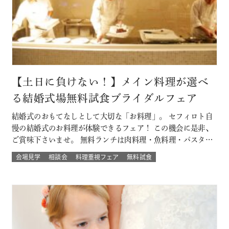
【土日に負けない！】メイン料理が選べ
る結婚式場無料試食ブライダルフェア
結婚式のおもてなしとして大切な「お料理」。 セフィロト自
慢の結婚式のお料理が体験できるフェア！ この機会に是非、
ご賞味下さいませ。 無料ランチは肉料理・魚料理・パスタか
らお選び頂けます。 平日開催なので土日とは違ってゆっくり
会場見学
相談会
料理重視フェア
無料試食
人気の結婚式演出体験や結婚式場の待合室などの付帯設備も
見学できちゃう♪♪ 大切なゲストを幸せにする「想いの詰ま
ったお料理」。 ぜひ一度試…