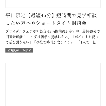
平日限定【最短45分】短時間で見学相談
したい方へ＊ショートタイム相談会
ブライダルフェアや相談会は3時間前後が多い中、最短45分で
相談会可能！ 「まずは簡単に見学したい」「ポイントを絞っ
て話を聞きたい」「多忙で時間が取りにくい」「1人で下見し
たい」「乗り気でない彼に話を聞いてもらいたい」といった
会場見学
相談会
方におすすめ！ ※後日、ご試食・ご試着もOK♪ このフェア
に含まれるコンテンツ