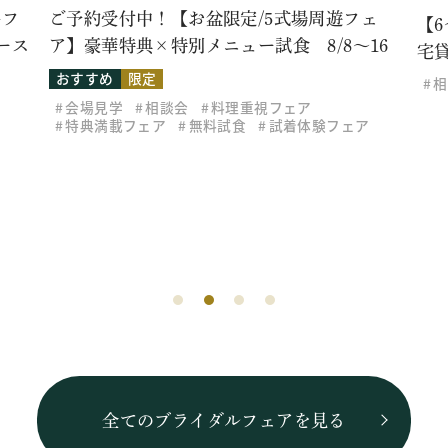
牛フ
ご予約受付中！【お盆限定/5式場周遊フェ
【
ース
ア】豪華特典×特別メニュー試食 8/8～16
宅
おすすめ
限定
相
会場見学
相談会
料理重視フェア
特典満載フェア
無料試食
試着体験フェア
全てのブライダルフェアを見る