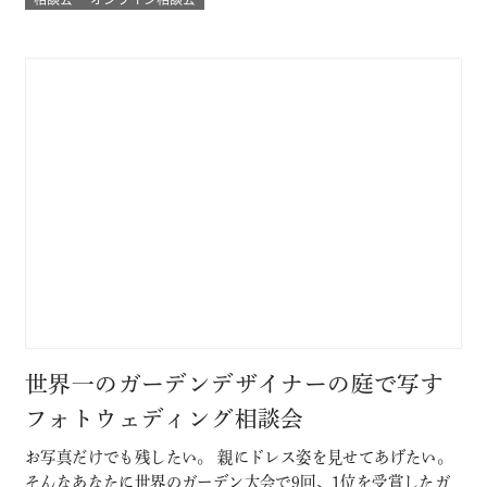
め！ 結婚式場に来館したときのような臨場感とウェディング
の演出バーチャル体験やウェディングプランナーとの直接の
質問など自宅にいながらにして 結…
世界一のガーデンデザイナーの庭で写す
フォトウェディング相談会
お写真だけでも残したい。 親にドレス姿を見せてあげたい。
そんなあなたに世界のガーデン大会で9回、1位を受賞したガ