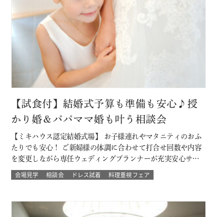
【試食付】結婚式予算も準備も安心♪授
かり婚＆パパママ婚も叶う相談会
【ミキハウス認定結婚式場】 お子様連れやマタニティのおふ
たりでも安心！ ご新婦様の体調に合わせて打合せ回数や内容
を変更しながら専任ウェディングプランナーが充実安心サポ
ート 授かり婚のカップルもパパママ婚のカップルが不安な部
会場見学
相談会
ドレス試着
料理重視フェア
分をすべて解消 必要なベビー用品やお部屋などもすべて結婚
式場内に完備された安心の結婚式を ★お得なプランでWハッ
ピー♪ 新しく人気の春婚プ…