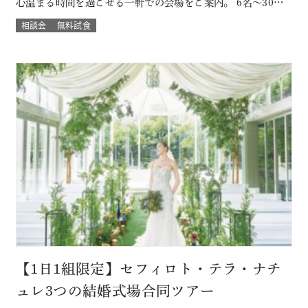
心温まる時間を過ごせる一軒での会場をご案内。 6名～30名
様までご案内OK このフェアに含まれるコンテンツ SPECIAL
相談会
無料試食
BENEFITS HPからフェア予約された方限定のご来館特典 特
典内容 セフィロトおススメのウェディングプレゼント有り！
内容は来…
【1日1組限定】セフィロト・テラ・ナチ
ュレ3つの結婚式場合同ツアー