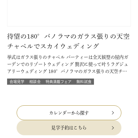
待望の180°パノラマのガラス張りの天空
チャペルでスカイウェディング
挙式はガラス張りのチャペル パーティーは全天候型の屋内ガ
ーデンでのリゾートウェディング 贅沢に使って叶うラグジュ
アリーウェディング 180°パノラマのガラス張りの天空チャ
ペルでは 流れる雲や透き通る青空に包まれ まるで空の上で
会場見学
相談会
特典満載フェア
無料試食
挙げる結婚式 組数限定！でご提供！ このフェアに含まれるコ
ンテンツ SPECIAL BENEFITS HPからフェア予約された方
限…
カレンダーから探す
見学予約はこちら