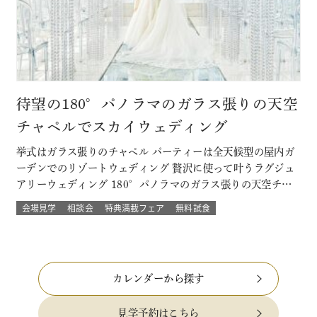
待望の180°パノラマのガラス張りの天空
チャペルでスカイウェディング
挙式はガラス張りのチャペル パーティーは全天候型の屋内ガ
ーデンでのリゾートウェディング 贅沢に使って叶うラグジュ
アリーウェディング 180°パノラマのガラス張りの天空チャ
ペルでは 流れる雲や透き通る青空に包まれ まるで空の上で
会場見学
相談会
特典満載フェア
無料試食
挙げる結婚式 組数限定！でご提供！ このフェアに含まれるコ
ンテンツ SPECIAL BENEFITS HPからフェア予約された方
限…
カレンダーから探す
見学予約はこちら