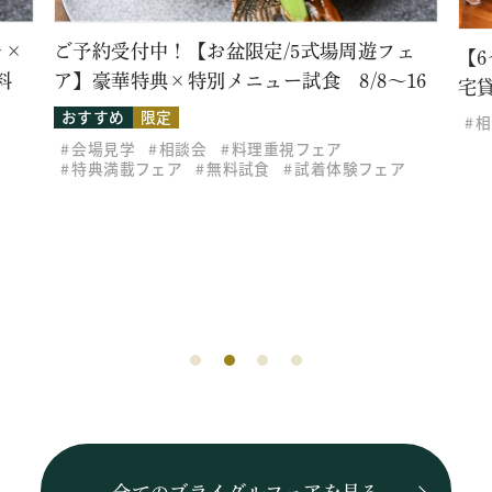
レ×
ご予約受付中！【お盆限定/5式場周遊フェ
【
料
ア】豪華特典×特別メニュー試食 8/8～16
宅
おすすめ
限定
相
会場見学
相談会
料理重視フェア
特典満載フェア
無料試食
試着体験フェア