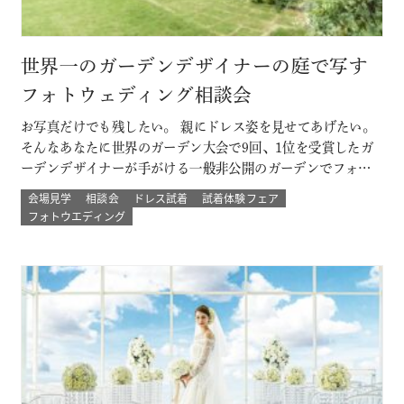
世界一のガーデンデザイナーの庭で写す
フォトウェディング相談会
お写真だけでも残したい。 親にドレス姿を見せてあげたい。
そんなあなたに世界のガーデン大会で9回、1位を受賞したガ
ーデンデザイナーが手がける一般非公開のガーデンでフォト
ウェディング。 プロのカメラマンと一緒に 二人以外は誰もい
会場見学
相談会
ドレス試着
試着体験フェア
ない こだわりのプライベートガーデンでのウェディングフォ
フォトウエディング
ト体験ができる！ その他にも少人数結婚式や挙式のみなど
のプランもご用意 詳し…