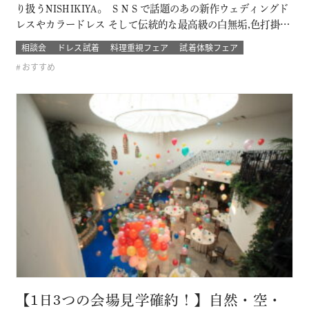
り扱うNISHIKIYA。 ＳＮＳで話題のあの新作ウェディングド
レスやカラードレス そして伝統的な最高級の白無垢,色打掛,本
振袖からブライズメイドの衣裳まで 衣裳のラインナップは品
相談会
ドレス試着
料理重視フェア
試着体験フェア
質や数どちらとも県内でもトップレベル プロのドレスコーデ
おすすめ
ィネーターと打ち合わせをして結婚式当日の「運命の一着」
を探そう！！…
【1日3つの会場見学確約！】自然・空・