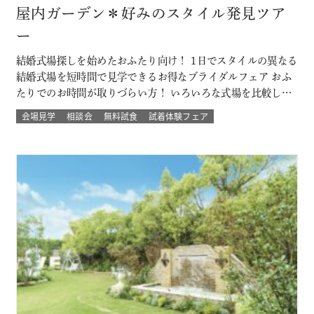
屋内ガーデン＊好みのスタイル発見ツア
ー
結婚式場探しを始めたおふたり向け！ 1日でスタイルの異なる
結婚式場を短時間で見学できるお得なブライダルフェア おふ
たりでのお時間が取りづらい方！ いろいろな式場を比較した
い方！ 結婚式のイメージが決まってない方！にもおすすめな
会場見学
相談会
無料試食
試着体験フェア
ツアーです☆ 自然の中でアットホームに、空の雰囲気を感じ
たい、リゾートも気になるなど 結婚式場を一気に比較できる
チャンス！！ このフェ…