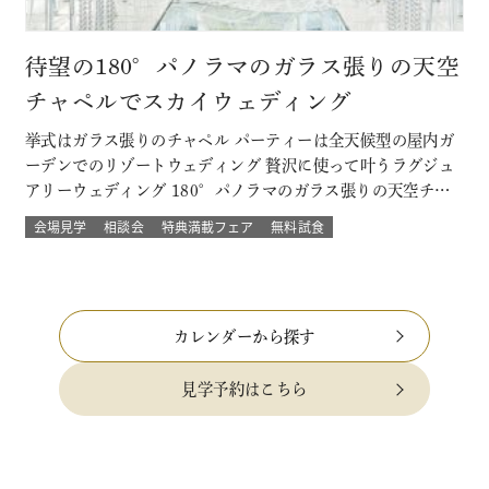
待望の180°パノラマのガラス張りの天空
チャペルでスカイウェディング
挙式はガラス張りのチャペル パーティーは全天候型の屋内ガ
ーデンでのリゾートウェディング 贅沢に使って叶うラグジュ
アリーウェディング 180°パノラマのガラス張りの天空チャ
ペルでは 流れる雲や透き通る青空に包まれ まるで空の上で
会場見学
相談会
特典満載フェア
無料試食
挙げる結婚式 組数限定！でご提供！ このフェアに含まれるコ
ンテンツ SPECIAL BENEFITS HPからフェア予約された方
限…
カレンダーから探す
見学予約はこちら