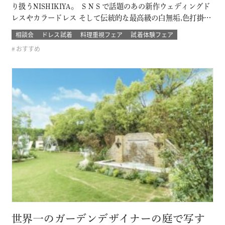
り扱うNISHIKIYA。 ＳＮＳで話題のあの新作ウェディングド
レスやカラードレス そして伝統的な最高級の白無垢,色打掛,本
振袖からブライズメイドの衣裳まで 衣裳のラインナップは品
相談会
ドレス試着
料理重視フェア
試着体験フェア
質や数どちらとも県内でもトップレベル プロのドレスコーデ
おすすめ
ィネーターと打ち合わせをして結婚式当日の「運命の一着」
を探そう！！…
世界一のガーデンデザイナーの庭で写す