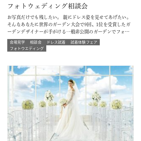
フォトウェディング相談会
お写真だけでも残したい。 親にドレス姿を見せてあげたい。
そんなあなたに世界のガーデン大会で9回、1位を受賞したガ
ーデンデザイナーが手がける一般非公開のガーデンでフォト
ウェディング。 プロのカメラマンと一緒に 二人以外は誰もい
会場見学
相談会
ドレス試着
試着体験フェア
ない こだわりのプライベートガーデンでのウェディングフォ
フォトウエディング
ト体験ができる！ その他にも少人数結婚式や挙式のみなど
のプランもご用意 詳し…