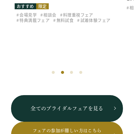
おすすめ
限定
相
会場見学
相談会
料理重視フェア
特典満載フェア
無料試食
試着体験フェア
全てのブライダルフェアを見る
フェアの参加が難しい方はこちら