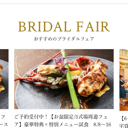
BRIDAL FAIR
おすすめのブライダルフェア
牛フ
ご予約受付中！【お盆限定/5式場周遊フェ
【
ース
ア】豪華特典×特別メニュー試食 8/8～16
宅