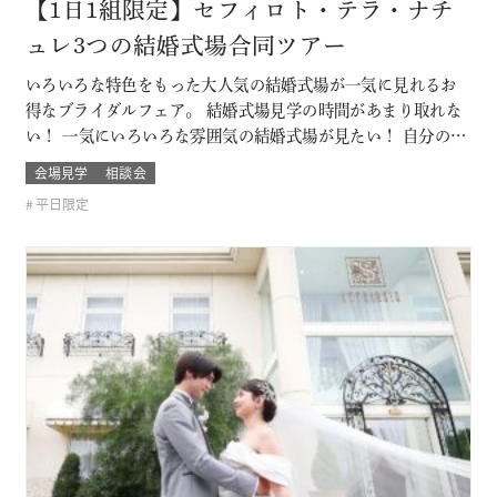
【1日1組限定】セフィロト・テラ・ナチ
ュレ3つの結婚式場合同ツアー
いろいろな特色をもった大人気の結婚式場が一気に見れるお
得なブライダルフェア。 結婚式場見学の時間があまり取れな
い！ 一気にいろいろな雰囲気の結婚式場が見たい！ 自分の結
婚式のスタイルがまだ分からないカップルは必見！ お呼びす
会場見学
相談会
るゲストによっても結婚式の雰囲気や結婚式場のスタイルも
平日限定
変わるもの そんな結婚式場を一気に比較できるチャンス！！
このフェアに含まれるコン…