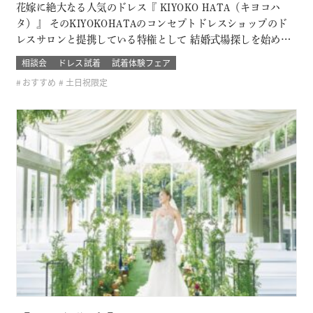
花嫁に絶大なる人気のドレス『 KIYOKO HATA（キヨコハ
タ）』 そのKIYOKOHATAのコンセプトドレスショップのド
レスサロンと提携している特権として 結婚式場探しを始めた
おふたり限定の無料試着会を開催。 式場探しと一緒にドレス
相談会
ドレス試着
試着体験フェア
も試着できて、結婚式のイメージが広がります！ 他のドレス
おすすめ
土日祝限定
サロンでは取り扱いのないドレスも見れて着れるのは「ここ
だけ！」 SN…