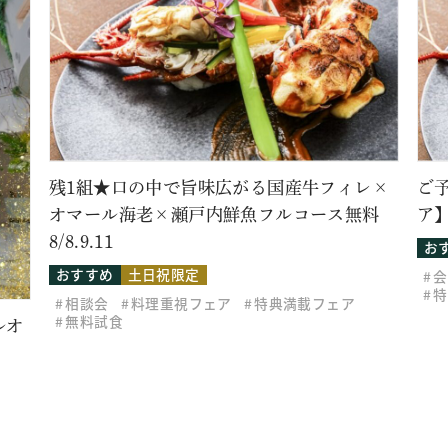
残1組★口の中で旨味広がる国産牛フィレ×
ご
オマール海老×瀬戸内鮮魚フルコース無料
ア】
8/8.9.11
お
おすすめ
土日祝限定
会
特
相談会
料理重視フェア
特典満載フェア
無料試食
ルオ