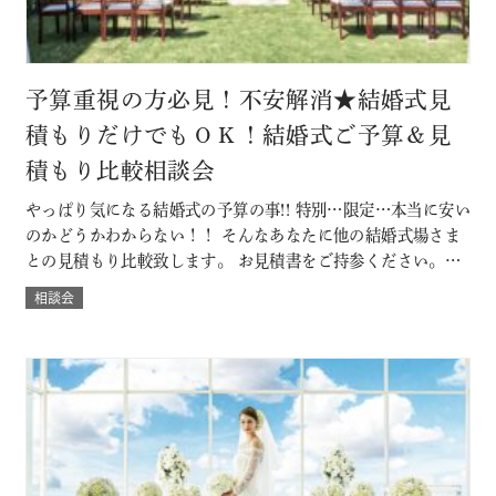
予算重視の方必見！不安解消★結婚式見
積もりだけでもＯＫ！結婚式ご予算＆見
積もり比較相談会
やっぱり気になる結婚式の予算の事!! 特別…限定…本当に安い
のかどうかわからない！！ そんなあなたに他の結婚式場さま
との見積もり比較致します。 お見積書をご持参ください。
「既に他の結婚式場に決定済みだけど・・」なんていう方も
相談会
大歓迎。 ◇既に予算書をもらっている方は当日お持ちいただ
くと、よりわかりやすくなります。 節約ポイントやＤＩＹに
ついても紹介。 本当に…