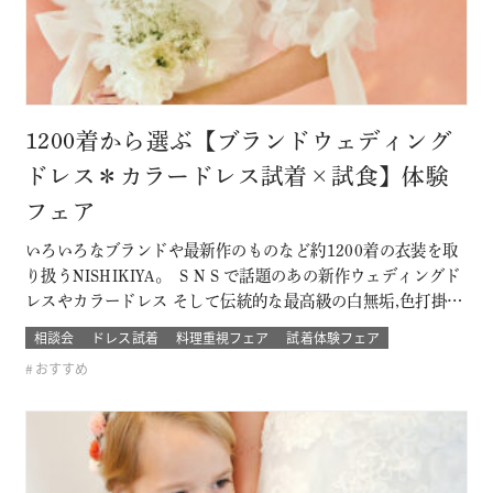
1200着から選ぶ【ブランドウェディング
ドレス＊カラードレス試着×試食】体験
フェア
いろいろなブランドや最新作のものなど約1200着の衣装を取
り扱うNISHIKIYA。 ＳＮＳで話題のあの新作ウェディングド
レスやカラードレス そして伝統的な最高級の白無垢,色打掛,本
振袖からブライズメイドの衣裳まで 衣裳のラインナップは品
相談会
ドレス試着
料理重視フェア
試着体験フェア
質や数どちらとも県内でもトップレベル プロのドレスコーデ
おすすめ
ィネーターと打ち合わせをして結婚式当日の「運命の一着」
を探そう！！…