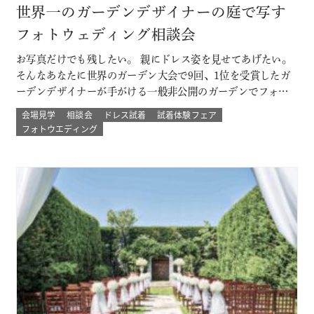
世界一のガーデンデザイナーの庭で写す
フォトウェディング相談会
お写真だけでも残したい。 親にドレス姿を見せてあげたい。
そんなあなたに世界のガーデン大会で9回、1位を受賞したガ
ーデンデザイナーが手がける一般非公開のガーデンでフォト
ウェディング。 プロのカメラマンと一緒に 二人以外は誰もい
会場見学
相談会
ドレス試着
試着体験フェア
ない こだわりのプライベートガーデンでのウェディングフォ
フォトウエディング
ト体験ができる！ その他にも少人数結婚式や挙式のみなど
のプランもご用意 詳し…