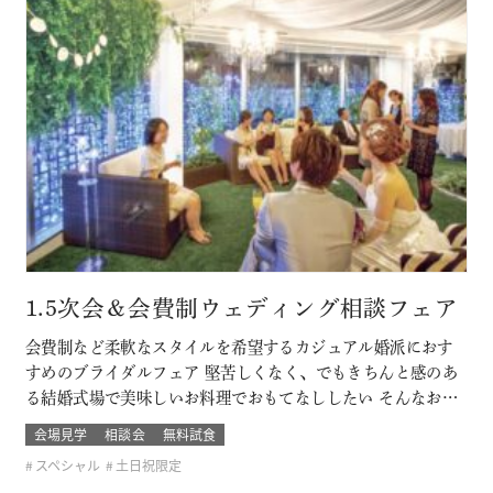
1.5次会＆会費制ウェディング相談フェア
会費制など柔軟なスタイルを希望するカジュアル婚派におす
すめのブライダルフェア 堅苦しくなく、でもきちんと感のあ
る結婚式場で美味しいお料理でおもてなししたい そんなおふ
たりに必見です！ このフェアに含まれるコンテンツ
会場見学
相談会
無料試食
スペシャル
土日祝限定