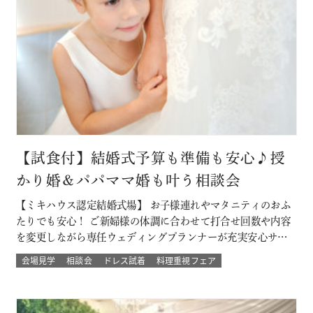
【試食付】結婚式予算も準備も安心♪授
かり婚＆パパママ婚も叶う相談会
【ミキハウス認定結婚式場】 お子様連れやマタニティのおふ
たりでも安心！ ご新婦様の体調に合わせて打合せ回数や内容
を変更しながら専任ウェディングプランナーが充実安心サポ
ート 授かり婚のカップルもパパママ婚のカップルが不安な部
会場見学
相談会
ドレス試着
料理重視フェア
分をすべて解消 必要なベビー用品やお部屋などもすべて結婚
式場内に完備された安心の結婚式を ★お得なプランでWハッ
ピー♪ 新しく人気の春婚プ…