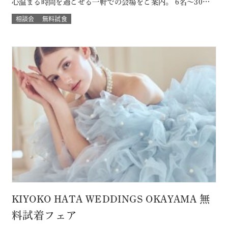
心温まる時間を過ごせる一軒での会場をご案内。 6名～30名
様までご案内OK このフェアに含まれるコンテンツ SPECIAL
相談会
無料試食
BENEFITS HPからフェア予約された方限定のご来館特典 特
典内容 セフィロトおススメのウェディングプレゼント有り！
内容は来…
KIYOKO HATA WEDDINGS OKAYAMA 無
料試着フェア