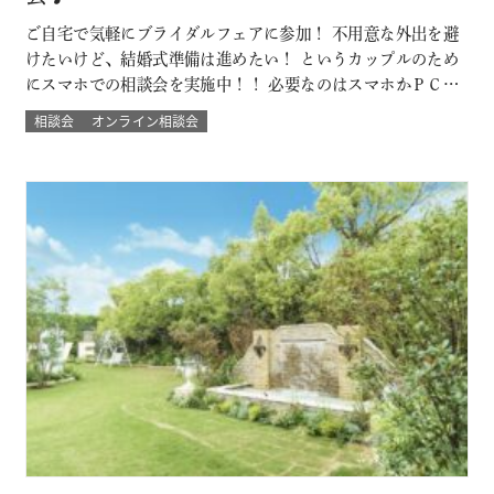
ご自宅で気軽にブライダルフェアに参加！ 不用意な外出を避
けたいけど、結婚式準備は進めたい！ というカップルのため
にスマホでの相談会を実施中！！ 必要なのはスマホかＰＣ
で！来館不要のため県外にお住まいのカップルにもおすす
相談会
オンライン相談会
め！ 結婚式場に来館したときのような臨場感とウェディング
の演出バーチャル体験やウェディングプランナーとの直接の
質問など自宅にいながらにして 結…