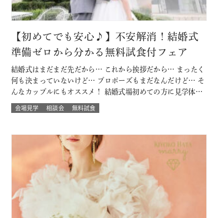
【初めてでも安心♪】不安解消！結婚式
準備ゼロから分かる無料試食付フェア
結婚式はまだまだ先だから… これから挨拶だから… まったく
何も決まっていないけど… プロポーズもまだなんだけど… そ
んなカップルにもオススメ！ 結婚式場初めての方に見学体験
ウェディング試食も結婚式の挙式体験も披露宴演出体験
会場見学
相談会
無料試食
も！！ いろいろな体験が気軽にできるよくばりフェア♪ 結婚
式場館内をぐるっと回って、招かれたゲスト目線での結婚式
当日の過ごし方も体験して…