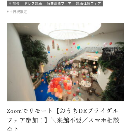
なライン、理想的なプロポーションと個性を兼ね備えていま
相談会
ドレス試着
特典満載フェア
試着体験フェア
す。 上質な素材と卓悦した仕立て。 花嫁の個性と気品を際立
土日祝限定
たせ、特別な日を格別に輝かせてくれるドレス 結婚式当日の
ゲストから「…
Zoomでリモート【おうちDEブライダル
フェア参加！】＼来館不要／スマホ相談
会♪