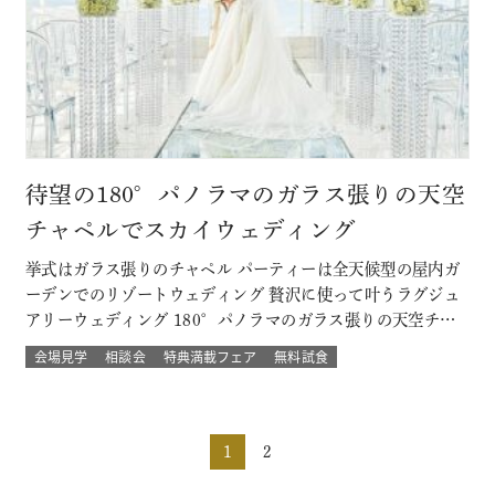
待望の180°パノラマのガラス張りの天空
チャペルでスカイウェディング
挙式はガラス張りのチャペル パーティーは全天候型の屋内ガ
ーデンでのリゾートウェディング 贅沢に使って叶うラグジュ
アリーウェディング 180°パノラマのガラス張りの天空チャ
ペルでは 流れる雲や透き通る青空に包まれ まるで空の上で
会場見学
相談会
特典満載フェア
無料試食
挙げる結婚式 組数限定！でご提供！ このフェアに含まれるコ
ンテンツ SPECIAL BENEFITS HPからフェア予約された方
限…
1
2