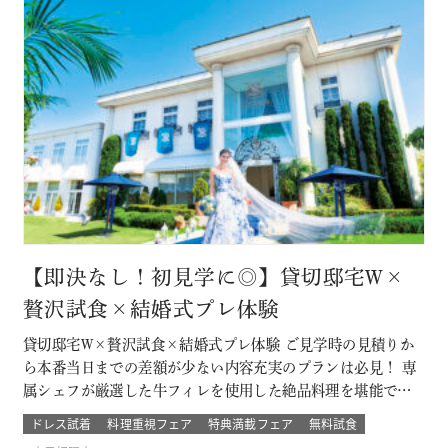
【即決なし！初見学に◎】貸切邸宅W×
贅沢試食×結婚式プレ体験
貸切邸宅W×贅沢試食×結婚式プレ体験 ご見学時の見積りか
ら本番当日までの差額が少ない内容充実のプランは必見！ 専
属シェフが厳選した牛フィレを使用した絶品料理を堪能でき
るフェア！ プレ花嫁体験では本番さながらのチャペル体験や
ドレス試着
料理重視フェア
特典満載フェア
無料試食
映像演出体験が叶う！ このフェアに含まれるコンテンツ