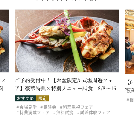
盆限定/5式場周遊フェ
【6～30名様アットホームウ
メニュー試食 8/8～16
宅貸切家族会食
相談会
無料試食
料理重視フェア
無料試食
試着体験フェア