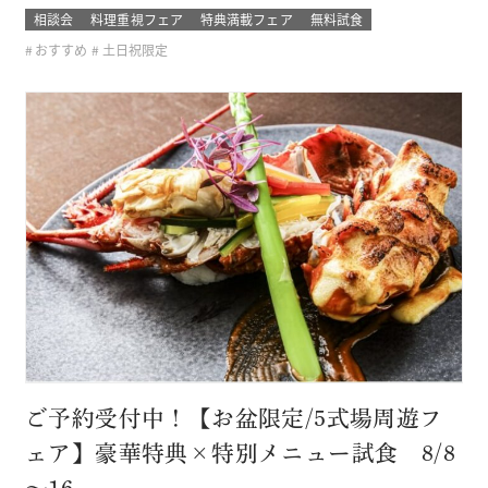
きた セフィロト総料理長が作っているので、この機会に是
相談会
料理重視フェア
特典満載フェア
無料試食
非、ご賞味下さいませ(＾＾) 無料試食はセフィロトオリジナ
おすすめ
土日祝限定
ルの珠玉の一品。 結婚式に参加したゲストの気分で味わって
みてください 新しく…
ご予約受付中！【お盆限定/5式場周遊フ
ェア】豪華特典×特別メニュー試食 8/8