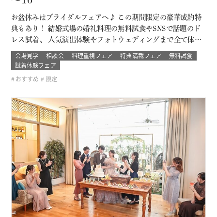
～16
お盆休みはブライダルフェアへ♪ この期間限定の豪華成約特
典もあり！ 結婚式場の婚礼料理の無料試食やSNSで話題のド
レス試着、 人気演出体験やフォトウェディングまで全て体験
できるチャンス！ 結婚式場の婚礼料理の無料試食やSNSで話
会場見学
相談会
料理重視フェア
特典満載フェア
無料試食
題のドレス試着、 人気演出体験やフォトウェディングまで全
試着体験フェア
て体験できるチャンス！ このフェアに含まれるコンテンツ
おすすめ
限定
SPECIAL BE…