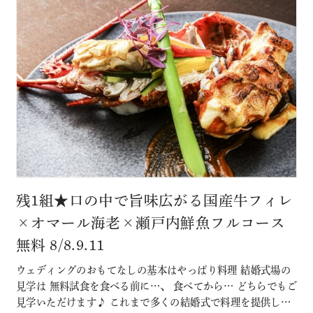
残1組★口の中で旨味広がる国産牛フィレ
×オマール海老×瀬戸内鮮魚フルコース
無料 8/8.9.11
ウェディングのおもてなしの基本はやっぱり料理 結婚式場の
見学は 無料試食を食べる前に…、 食べてから… どちらでもご
見学いただけます♪ これまで多くの結婚式で料理を提供して