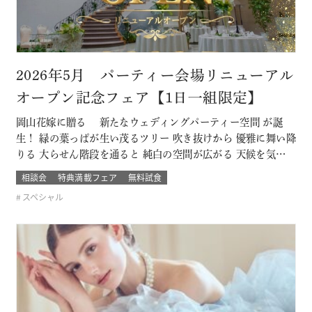
2026年5月 パーティー会場リニューアル
オープン記念フェア【1日一組限定】
岡山花嫁に贈る 新たなウェディングパーティー空間 が誕
生！ 緑の葉っぱが生い茂るツリー 吹き抜けから 優雅に舞い降
りる 大らせん階段を通ると 純白の空間が広がる 天候を気にし
ないガーデンウェディング に模様替えも可能 まだ誰も列席し
相談会
特典満載フェア
無料試食
ていない 新たに誕生したパーティー会場を 直接その目で体験
スペシャル
できる ブライダルフェアー開催 このフェアに含まれるコンテ
ンツ SP…