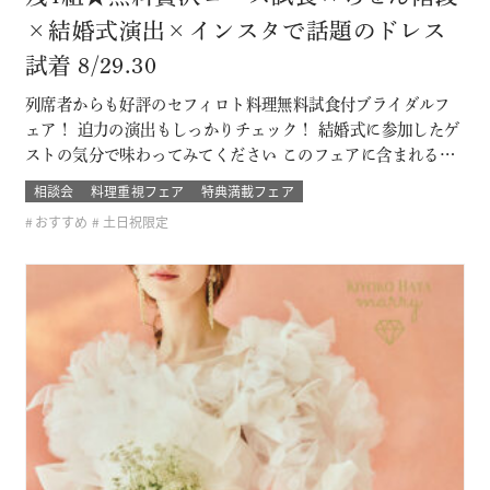
×結婚式演出×インスタで話題のドレス
試着 8/29.30
列席者からも好評のセフィロト料理無料試食付ブライダルフ
ェア！ 迫力の演出もしっかりチェック！ 結婚式に参加したゲ
ストの気分で味わってみてください このフェアに含まれるコ
ンテンツ SPECIAL BENEFITS HPからフェア予約された方限
相談会
料理重視フェア
特典満載フェア
定のご来館特典 特典内容 セフィロトおススメのウェディング
おすすめ
土日祝限定
プレゼント有り！内容は来てのお楽しみ！