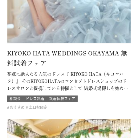
KIYOKO HATA WEDDINGS OKAYAMA 無
料試着フェア
花嫁に絶大なる人気のドレス『 KIYOKO HATA（キヨコハ
タ）』 そのKIYOKOHATAのコンセプトドレスショップのド
レスサロンと提携している特権として 結婚式場探しを始めた
おふたり限定の無料試着会を開催。 式場探しと一緒にドレス
相談会
ドレス試着
試着体験フェア
も試着できて、結婚式のイメージが広がります！ 他のドレス
おすすめ
土日祝限定
サロンでは取り扱いのないドレスも見れて着れるのは「ここ
だけ！」 SN…