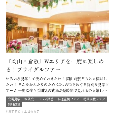
『岡山×倉敷』Wエリアを一度に楽しめ
る！ブライダルツアー
いろいろ見学して決めていきたい！ 岡山倉敷どちらも検討し
たい！ そんなおふたりのために2つの街をめぐる特別な見学ツ
アー♪ 一度に違う雰囲気の式場が短時間で見れるのも嬉しい
ポイント！ ブライダルデート楽しもう！ このフェアに含まれ
会場見学
相談会
ドレス試着
料理重視フェア
特典満載フェア
るコンテンツ SPECIAL BENEFITS HPからフェア予約された
無料試食
方限定のご来館特典 特典内容 セフィロトおススメのウェディ
おすすめ
土日祝限定
ン…