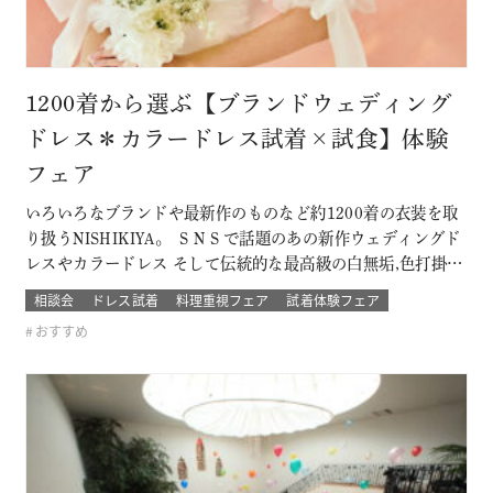
1200着から選ぶ【ブランドウェディング
ドレス＊カラードレス試着×試食】体験
フェア
いろいろなブランドや最新作のものなど約1200着の衣装を取
り扱うNISHIKIYA。 ＳＮＳで話題のあの新作ウェディングド
レスやカラードレス そして伝統的な最高級の白無垢,色打掛,本
振袖からブライズメイドの衣裳まで 衣裳のラインナップは品
相談会
ドレス試着
料理重視フェア
試着体験フェア
質や数どちらとも県内でもトップレベル プロのドレスコーデ
おすすめ
ィネーターと打ち合わせをして結婚式当日の「運命の一着」
を探そう！！…