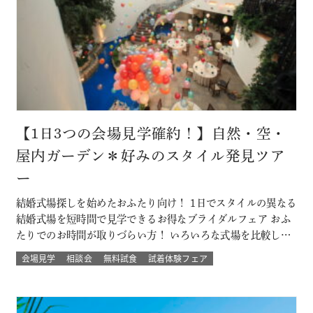
【1日3つの会場見学確約！】自然・空・
屋内ガーデン＊好みのスタイル発見ツア
ー
結婚式場探しを始めたおふたり向け！ 1日でスタイルの異なる
結婚式場を短時間で見学できるお得なブライダルフェア おふ
たりでのお時間が取りづらい方！ いろいろな式場を比較した
い方！ 結婚式のイメージが決まってない方！にもおすすめな
会場見学
相談会
無料試食
試着体験フェア
ツアーです☆ 自然の中でアットホームに、空の雰囲気を感じ
たい、リゾートも気になるなど 結婚式場を一気に比較できる
チャンス！！ このフェ…