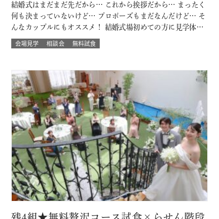
結婚式はまだまだ先だから… これから挨拶だから… まったく
何も決まっていないけど… プロポーズもまだなんだけど… そ
んなカップルにもオススメ！ 結婚式場初めての方に見学体験
ウェディング試食も結婚式の挙式体験も披露宴演出体験
会場見学
相談会
無料試食
も！！ いろいろな体験が気軽にできるよくばりフェア♪ 結婚
式場館内をぐるっと回って、招かれたゲスト目線での結婚式
当日の過ごし方も体験して…
残4組★無料贅沢コース試食×らせん階段