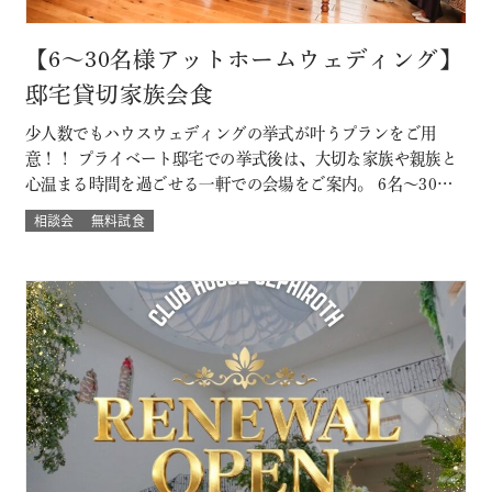
【6～30名様アットホームウェディング】
邸宅貸切家族会食
少人数でもハウスウェディングの挙式が叶うプランをご用
意！！ プライベート邸宅での挙式後は、大切な家族や親族と
心温まる時間を過ごせる一軒での会場をご案内。 6名～30名
様までご案内OK このフェアに含まれるコンテンツ SPECIAL
相談会
無料試食
BENEFITS HPからフェア予約された方限定のご来館特典 特
典内容 セフィロトおススメのウェディングプレゼント有り！
内容は来…