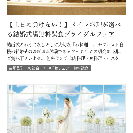
【土日に負けない！】メイン料理が選べ
る結婚式場無料試食ブライダルフェア
結婚式のおもてなしとして大切な「お料理」。 セフィロト自
慢の結婚式のお料理が体験できるフェア！ この機会に是非、
ご賞味下さいませ。 無料ランチは肉料理・魚料理・パスタか
らお選び頂けます。 平日開催なので土日とは違ってゆっくり
会場見学
相談会
料理重視フェア
無料試食
人気の結婚式演出体験や結婚式場の待合室などの付帯設備も
見学できちゃう♪♪ 大切なゲストを幸せにする「想いの詰ま
ったお料理」。 ぜひ一度試…