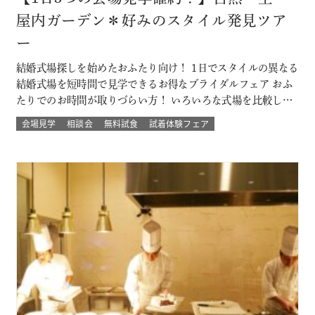
屋内ガーデン＊好みのスタイル発見ツア
ー
結婚式場探しを始めたおふたり向け！ 1日でスタイルの異なる
結婚式場を短時間で見学できるお得なブライダルフェア おふ
たりでのお時間が取りづらい方！ いろいろな式場を比較した
い方！ 結婚式のイメージが決まってない方！にもおすすめな
会場見学
相談会
無料試食
試着体験フェア
ツアーです☆ 自然の中でアットホームに、空の雰囲気を感じ
たい、リゾートも気になるなど 結婚式場を一気に比較できる
チャンス！！ このフェ…