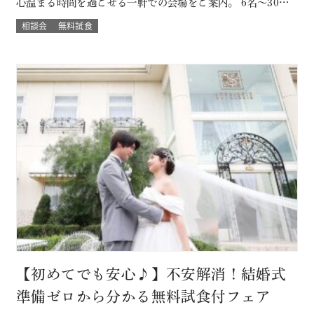
心温まる時間を過ごせる一軒での会場をご案内。 6名～30名
様までご案内OK このフェアに含まれるコンテンツ SPECIAL
相談会
無料試食
BENEFITS HPからフェア予約された方限定のご来館特典 特
典内容 セフィロトおススメのウェディングプレゼント有り！
内容は来…
【初めてでも安心♪】不安解消！結婚式
準備ゼロから分かる無料試食付フェア