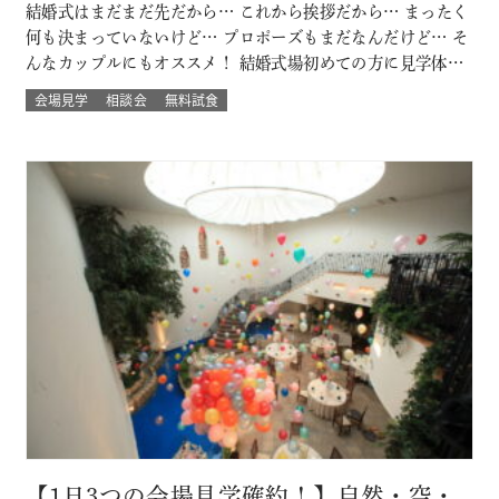
結婚式はまだまだ先だから… これから挨拶だから… まったく
何も決まっていないけど… プロポーズもまだなんだけど… そ
んなカップルにもオススメ！ 結婚式場初めての方に見学体験
ウェディング試食も結婚式の挙式体験も披露宴演出体験
会場見学
相談会
無料試食
も！！ いろいろな体験が気軽にできるよくばりフェア♪ 結婚
式場館内をぐるっと回って、招かれたゲスト目線での結婚式
当日の過ごし方も体験して…
【1日3つの会場見学確約！】自然・空・