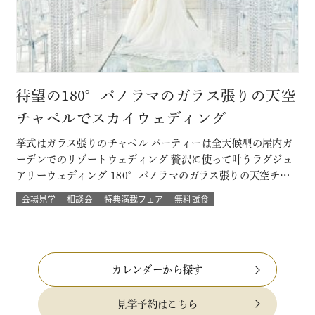
待望の180°パノラマのガラス張りの天空
チャペルでスカイウェディング
挙式はガラス張りのチャペル パーティーは全天候型の屋内ガ
ーデンでのリゾートウェディング 贅沢に使って叶うラグジュ
アリーウェディング 180°パノラマのガラス張りの天空チャ
ペルでは 流れる雲や透き通る青空に包まれ まるで空の上で
会場見学
相談会
特典満載フェア
無料試食
挙げる結婚式 組数限定！でご提供！ このフェアに含まれるコ
ンテンツ SPECIAL BENEFITS HPからフェア予約された方
限…
カレンダーから探す
見学予約はこちら