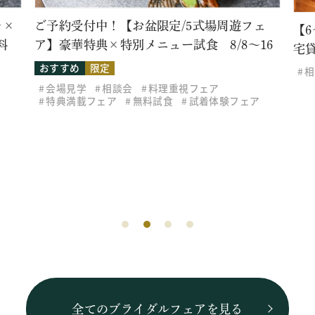
レ×
ご予約受付中！【お盆限定/5式場周遊フェ
【
料
ア】豪華特典×特別メニュー試食 8/8～16
宅
おすすめ
限定
相
会場見学
相談会
料理重視フェア
特典満載フェア
無料試食
試着体験フェア
全てのブライダルフェアを見る