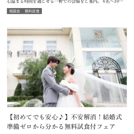
心温まる時間を過ごせる一軒での会場をご案内。 6名～30名
様までご案内OK このフェアに含まれるコンテンツ SPECIAL
相談会
無料試食
BENEFITS HPからフェア予約された方限定のご来館特典 特
典内容 セフィロトおススメのウェディングプレゼント有り！
内容は来…
【初めてでも安心♪】不安解消！結婚式
準備ゼロから分かる無料試食付フェア