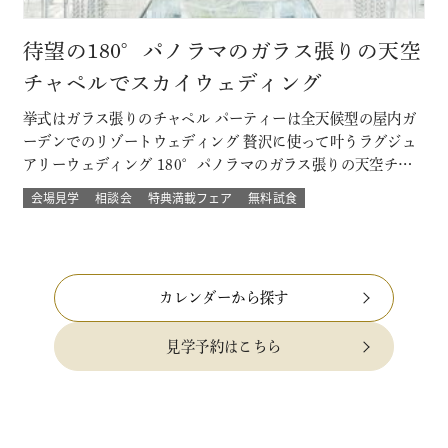
待望の180°パノラマのガラス張りの天空
チャペルでスカイウェディング
挙式はガラス張りのチャペル パーティーは全天候型の屋内ガ
ーデンでのリゾートウェディング 贅沢に使って叶うラグジュ
アリーウェディング 180°パノラマのガラス張りの天空チャ
ペルでは 流れる雲や透き通る青空に包まれ まるで空の上で
会場見学
相談会
特典満載フェア
無料試食
挙げる結婚式 組数限定！でご提供！ このフェアに含まれるコ
ンテンツ SPECIAL BENEFITS HPからフェア予約された方
限…
カレンダーから探す
見学予約はこちら