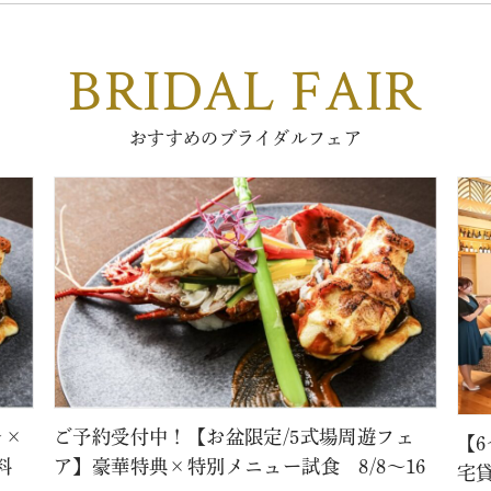
BRIDAL FAIR
おすすめのブライダルフェア
レ×
ご予約受付中！【お盆限定/5式場周遊フェ
【
料
ア】豪華特典×特別メニュー試食 8/8～16
宅