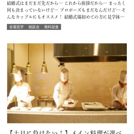
結婚式はまだまだ先だから… これから挨拶だから… まったく
何も決まっていないけど… プロポーズもまだなんだけど… そ
んなカップルにもオススメ！ 結婚式場初めての方に見学体験
ウェディング試食も結婚式の挙式体験も披露宴演出体験
会場見学
相談会
無料試食
も！！ いろいろな体験が気軽にできるよくばりフェア♪ 結婚
式場館内をぐるっと回って、招かれたゲスト目線での結婚式
当日の過ごし方も体験して…
【土日に負けない！】メイン料理が選べ