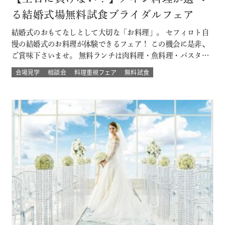
る結婚式場無料試食ブライダルフェア
結婚式のおもてなしとして大切な「お料理」。 セフィロト自
慢の結婚式のお料理が体験できるフェア！ この機会に是非、
ご賞味下さいませ。 無料ランチは肉料理・魚料理・パスタか
らお選び頂けます。 平日開催なので土日とは違ってゆっくり
会場見学
相談会
料理重視フェア
無料試食
人気の結婚式演出体験や結婚式場の待合室などの付帯設備も
見学できちゃう♪♪ 大切なゲストを幸せにする「想いの詰ま
ったお料理」。 ぜひ一度試…