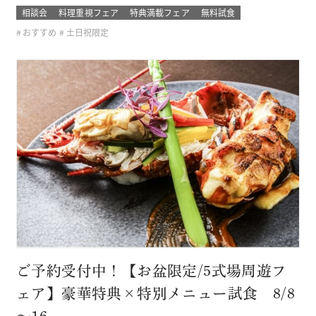
きた セフィロト総料理長が作っているので、この機会に是
相談会
料理重視フェア
特典満載フェア
無料試食
非、ご賞味下さいませ(＾＾) 無料試食はセフィロトオリジナ
おすすめ
土日祝限定
ルの珠玉の一品。 結婚式に参加したゲストの気分で味わって
みてください 新しく…
ご予約受付中！【お盆限定/5式場周遊フ
ェア】豪華特典×特別メニュー試食 8/8