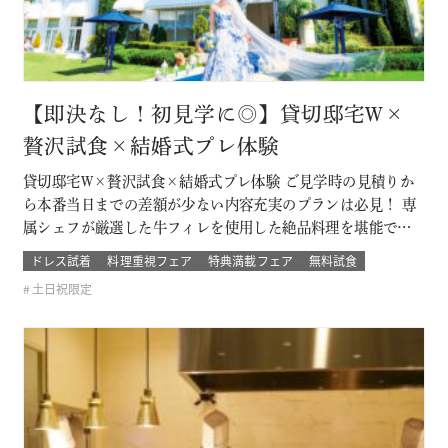
【即決なし！初見学に◎】貸切邸宅W×
贅沢試食×結婚式プレ体験
貸切邸宅W×贅沢試食×結婚式プレ体験 ご見学時の見積りか
ら本番当日までの差額が少ない内容充実のプランは必見！ 専
属シェフが厳選した牛フィレを使用した絶品料理を堪能でき
るフェア！ プレ花嫁体験では本番さながらのチャペル体験や
ドレス試着
料理重視フェア
特典満載フェア
無料試食
映像演出体験が叶う！ このフェアに含まれるコンテンツ
土日祝限定
SPECIAL BENEFITS HPからフェア予約された方限定のご来
館特典 特典内…