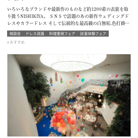
いろいろなブランドや最新作のものなど約1200着の衣装を取
り扱うNISHIKIYA。 ＳＮＳで話題のあの新作ウェディングド
レスやカラードレス そして伝統的な最高級の白無垢,色打掛,本
振袖からブライズメイドの衣裳まで 衣裳のラインナップは品
相談会
ドレス試着
料理重視フェア
試着体験フェア
質や数どちらとも県内でもトップレベル プロのドレスコーデ
おすすめ
ィネーターと打ち合わせをして結婚式当日の「運命の一着」
を探そう！！…