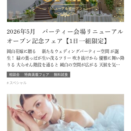
2026年5月 パーティー会場リニューアル
オープン記念フェア【1日一組限定】
岡山花嫁に贈る 新たなウェディングパーティー空間 が誕
生！ 緑の葉っぱが生い茂るツリー 吹き抜けから 優雅に舞い降
りる 大らせん階段を通ると 純白の空間が広がる 天候を気にし
ないガーデンウェディング に模様替えも可能 まだ誰も列席し
相談会
特典満載フェア
無料試食
ていない 新たに誕生したパーティー会場を 直接その目で体験
スペシャル
できる ブライダルフェアー開催 このフェアに含まれるコンテ
ンツ SP…