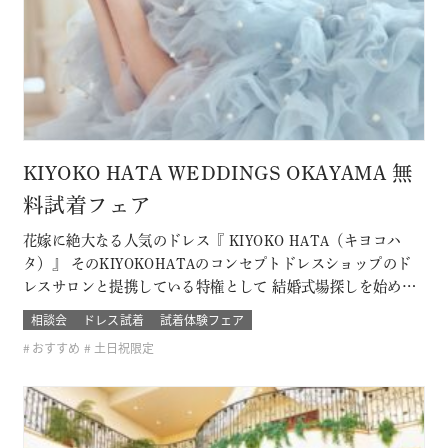
KIYOKO HATA WEDDINGS OKAYAMA 無
料試着フェア
花嫁に絶大なる人気のドレス『 KIYOKO HATA（キヨコハ
タ）』 そのKIYOKOHATAのコンセプトドレスショップのド
レスサロンと提携している特権として 結婚式場探しを始めた
おふたり限定の無料試着会を開催。 式場探しと一緒にドレス
相談会
ドレス試着
試着体験フェア
も試着できて、結婚式のイメージが広がります！ 他のドレス
おすすめ
土日祝限定
サロンでは取り扱いのないドレスも見れて着れるのは「ここ
だけ！」 SN…