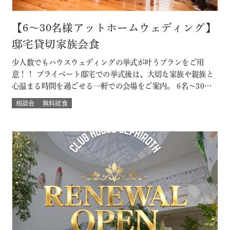
【6～30名様アットホームウェディング】
邸宅貸切家族会食
少人数でもハウスウェディングの挙式が叶うプランをご用
意！！ プライベート邸宅での挙式後は、大切な家族や親族と
心温まる時間を過ごせる一軒での会場をご案内。 6名～30名
様までご案内OK このフェアに含まれるコンテンツ SPECIAL
相談会
無料試食
BENEFITS HPからフェア予約された方限定のご来館特典 特
典内容 セフィロトおススメのウェディングプレゼント有り！
内容は来…