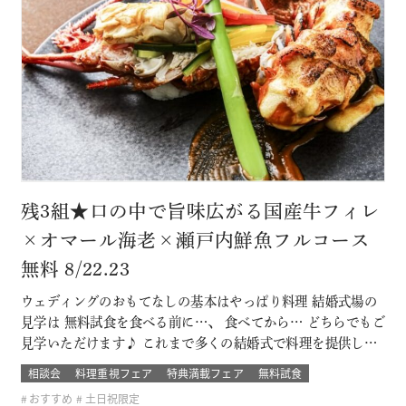
残3組★口の中で旨味広がる国産牛フィレ
×オマール海老×瀬戸内鮮魚フルコース
無料 8/22.23
ウェディングのおもてなしの基本はやっぱり料理 結婚式場の
見学は 無料試食を食べる前に…、 食べてから… どちらでもご
見学いただけます♪ これまで多くの結婚式で料理を提供して
きた セフィロト総料理長が作っているので、この機会に是
相談会
料理重視フェア
特典満載フェア
無料試食
非、ご賞味下さいませ(＾＾) 無料試食はセフィロトオリジナ
おすすめ
土日祝限定
ルの珠玉の一品。 結婚式に参加したゲストの気分で味わって