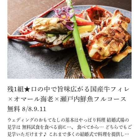
残1組★口の中で旨味広がる国産牛フィレ
×オマール海老×瀬戸内鮮魚フルコース
無料 8/8.9.11
ウェディングのおもてなしの基本はやっぱり料理 結婚式場の
見学は 無料試食を食べる前に…、 食べてから… どちらでもご
見学いただけます♪ これまで多くの結婚式で料理を提供して