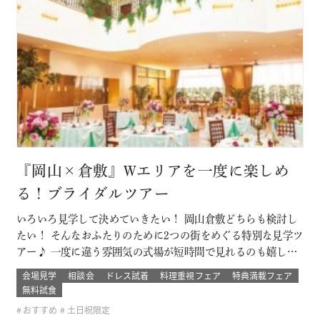
『岡山×倉敷』Wエリアを一度に楽しめ
る！ブライダルツアー
いろいろ見学して決めていきたい！ 岡山倉敷どちらも検討し
たい！ そんなおふたりのために2つの街をめぐる特別な見学ツ
アー♪ 一度に違う雰囲気の式場が短時間で見れるのも嬉しい
ポイント！ ブライダルデート楽しもう！ このフェアに含まれ
会場見学
相談会
ドレス試着
料理重視フェア
特典満載フェア
るコンテンツ SPECIAL BENEFITS HPからフェア予約された
無料試食
方限定のご来館特典 特典内容 セフィロトおススメのウェディ
おすすめ
土日祝限定
ン…