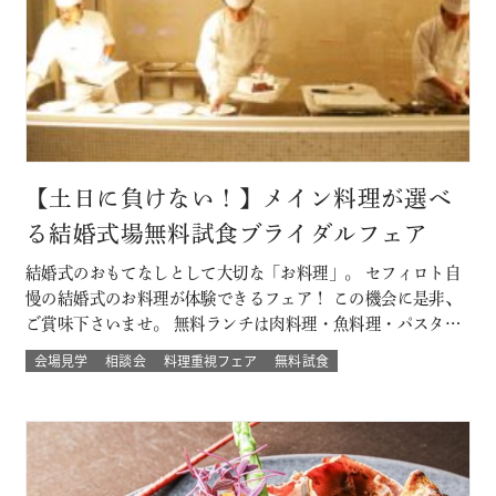
【土日に負けない！】メイン料理が選べ
る結婚式場無料試食ブライダルフェア
結婚式のおもてなしとして大切な「お料理」。 セフィロト自
慢の結婚式のお料理が体験できるフェア！ この機会に是非、
ご賞味下さいませ。 無料ランチは肉料理・魚料理・パスタか
らお選び頂けます。 平日開催なので土日とは違ってゆっくり
会場見学
相談会
料理重視フェア
無料試食
人気の結婚式演出体験や結婚式場の待合室などの付帯設備も
見学できちゃう♪♪ 大切なゲストを幸せにする「想いの詰ま
ったお料理」。 ぜひ一度試…