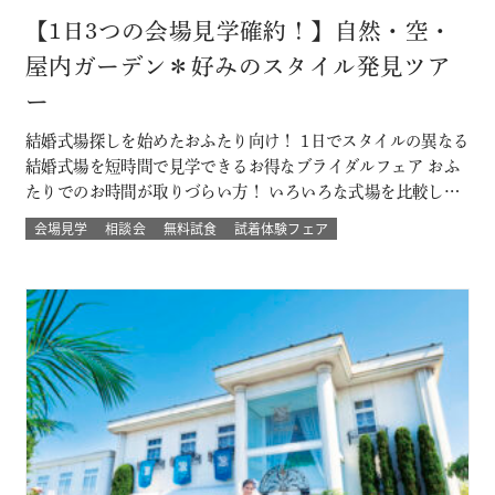
【1日3つの会場見学確約！】自然・空・
屋内ガーデン＊好みのスタイル発見ツア
ー
結婚式場探しを始めたおふたり向け！ 1日でスタイルの異なる
結婚式場を短時間で見学できるお得なブライダルフェア おふ
たりでのお時間が取りづらい方！ いろいろな式場を比較した
い方！ 結婚式のイメージが決まってない方！にもおすすめな
会場見学
相談会
無料試食
試着体験フェア
ツアーです☆ 自然の中でアットホームに、空の雰囲気を感じ
たい、リゾートも気になるなど 結婚式場を一気に比較できる
チャンス！！ このフェ…