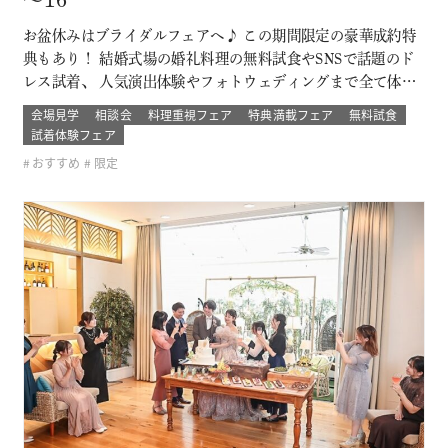
～16
お盆休みはブライダルフェアへ♪ この期間限定の豪華成約特
典もあり！ 結婚式場の婚礼料理の無料試食やSNSで話題のド
レス試着、 人気演出体験やフォトウェディングまで全て体験
できるチャンス！ 結婚式場の婚礼料理の無料試食やSNSで話
会場見学
相談会
料理重視フェア
特典満載フェア
無料試食
題のドレス試着、 人気演出体験やフォトウェディングまで全
試着体験フェア
て体験できるチャンス！ このフェアに含まれるコンテンツ
おすすめ
限定
SPECIAL BE…