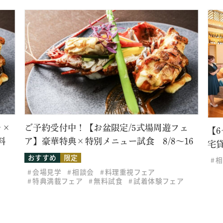
盆限定/5式場周遊フェ
【6～30名様アットホームウ
ニュー試食 8/8～16
宅貸切家族会食
相談会
無料試食
料理重視フェア
料試食
試着体験フェア