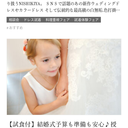
り扱うNISHIKIYA。 ＳＮＳで話題のあの新作ウェディングド
レスやカラードレス そして伝統的な最高級の白無垢,色打掛,本
振袖からブライズメイドの衣裳まで 衣裳のラインナップは品
相談会
ドレス試着
料理重視フェア
試着体験フェア
質や数どちらとも県内でもトップレベル プロのドレスコーデ
おすすめ
ィネーターと打ち合わせをして結婚式当日の「運命の一着」
を探そう！！…
【試食付】結婚式予算も準備も安心♪授