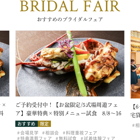
BRIDAL FAIR
おすすめのブライダルフェア
レ×
ご予約受付中！【お盆限定/5式場周遊フェ
【
料
ア】豪華特典×特別メニュー試食 8/8～16
宅
おすすめ
限定
相
会場見学
相談会
料理重視フェア
特典満載フェア
無料試食
試着体験フェア