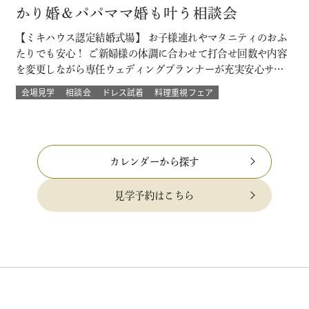
かり婚＆パパママ婚も叶う相談会
【ミキハウス認定結婚式場】 お子様連れやマタニティのおふ
たりでも安心！ ご新婦様の体調に合わせて打合せ回数や内容
を変更しながら専任ウェディングプランナーが充実安心サポ
ート 授かり婚のカップルもパパママ婚のカップルが不安な部
会場見学
相談会
ドレス試着
料理重視フェア
分をすべて解消 必要なベビー用品やお部屋などもすべて結婚
式場内に完備された安心の結婚式を ★お得なプランでWハッ
ピー♪ 新しく人気の春婚プ…
カレンダーから探す
見学予約はこちら