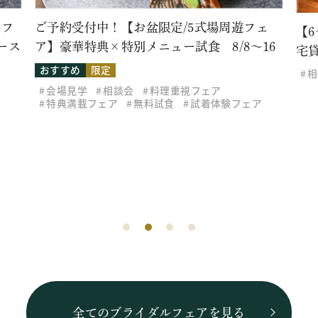
牛フ
ご予約受付中！【お盆限定/5式場周遊フェ
【
ース
ア】豪華特典×特別メニュー試食 8/8～16
宅
おすすめ
限定
相
会場見学
相談会
料理重視フェア
特典満載フェア
無料試食
試着体験フェア
全てのブライダルフェアを見る