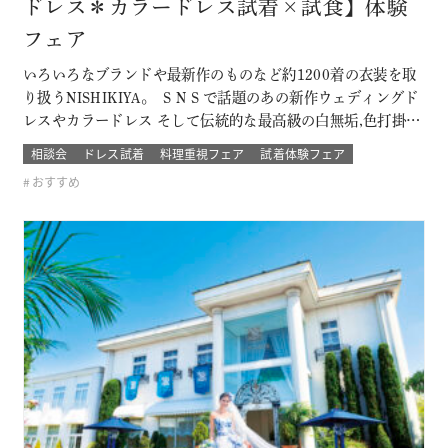
ドレス＊カラードレス試着×試食】体験
フェア
いろいろなブランドや最新作のものなど約1200着の衣装を取
り扱うNISHIKIYA。 ＳＮＳで話題のあの新作ウェディングド
レスやカラードレス そして伝統的な最高級の白無垢,色打掛,本
振袖からブライズメイドの衣裳まで 衣裳のラインナップは品
相談会
ドレス試着
料理重視フェア
試着体験フェア
質や数どちらとも県内でもトップレベル プロのドレスコーデ
おすすめ
ィネーターと打ち合わせをして結婚式当日の「運命の一着」
を探そう！！…