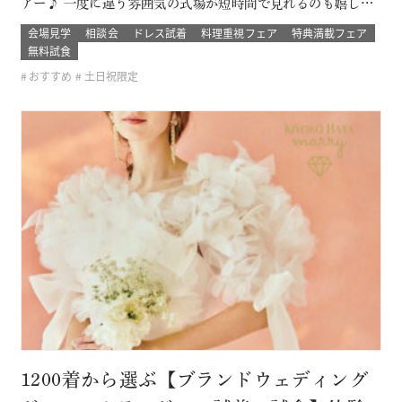
アー♪ 一度に違う雰囲気の式場が短時間で見れるのも嬉しい
ポイント！ ブライダルデート楽しもう！ このフェアに含まれ
会場見学
相談会
ドレス試着
料理重視フェア
特典満載フェア
るコンテンツ SPECIAL BENEFITS HPからフェア予約された
無料試食
方限定のご来館特典 特典内容 セフィロトおススメのウェディ
おすすめ
土日祝限定
ン…
1200着から選ぶ【ブランドウェディング