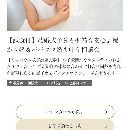
【試食付】結婚式予算も準備も安心♪授
かり婚＆パパママ婚も叶う相談会
【ミキハウス認定結婚式場】 お子様連れやマタニティのおふ
たりでも安心！ ご新婦様の体調に合わせて打合せ回数や内容
を変更しながら専任ウェディングプランナーが充実安心サポ
ート 授かり婚のカップルもパパママ婚のカップルが不安な部
会場見学
相談会
ドレス試着
料理重視フェア
分をすべて解消 必要なベビー用品やお部屋などもすべて結婚
式場内に完備された安心の結婚式を ★お得なプランでWハッ
ピー♪ 新しく人気の春婚プ…
カレンダーから探す
見学予約はこちら