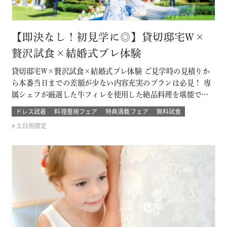
【即決なし！初見学に◎】貸切邸宅W×
贅沢試食×結婚式プレ体験
貸切邸宅W×贅沢試食×結婚式プレ体験 ご見学時の見積りか
ら本番当日までの差額が少ない内容充実のプランは必見！ 専
属シェフが厳選した牛フィレを使用した絶品料理を堪能でき
るフェア！ プレ花嫁体験では本番さながらのチャペル体験や
ドレス試着
料理重視フェア
特典満載フェア
無料試食
映像演出体験が叶う！ このフェアに含まれるコンテンツ
土日祝限定
SPECIAL BENEFITS HPからフェア予約された方限定のご来
館特典 特典内…