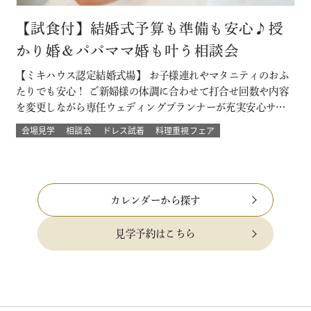
【試食付】結婚式予算も準備も安心♪授
かり婚＆パパママ婚も叶う相談会
【ミキハウス認定結婚式場】 お子様連れやマタニティのおふ
たりでも安心！ ご新婦様の体調に合わせて打合せ回数や内容
を変更しながら専任ウェディングプランナーが充実安心サポ
ート 授かり婚のカップルもパパママ婚のカップルが不安な部
会場見学
相談会
ドレス試着
料理重視フェア
分をすべて解消 必要なベビー用品やお部屋などもすべて結婚
式場内に完備された安心の結婚式を ★お得なプランでWハッ
ピー♪ 新しく人気の春婚プ…
カレンダーから探す
見学予約はこちら