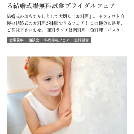
る結婚式場無料試食ブライダルフェア
結婚式のおもてなしとして大切な「お料理」。 セフィロト自
慢の結婚式のお料理が体験できるフェア！ この機会に是非、
ご賞味下さいませ。 無料ランチは肉料理・魚料理・パスタか
らお選び頂けます。 平日開催なので土日とは違ってゆっくり
会場見学
相談会
料理重視フェア
無料試食
人気の結婚式演出体験や結婚式場の待合室などの付帯設備も
見学できちゃう♪♪ 大切なゲストを幸せにする「想いの詰ま
ったお料理」。 ぜひ一度試…