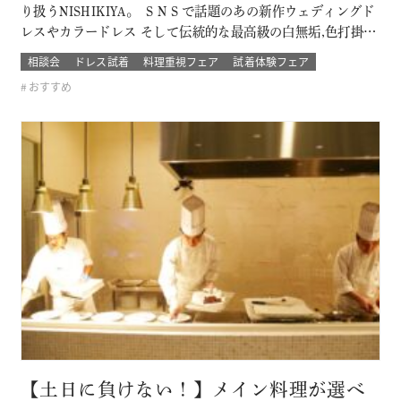
り扱うNISHIKIYA。 ＳＮＳで話題のあの新作ウェディングド
レスやカラードレス そして伝統的な最高級の白無垢,色打掛,本
振袖からブライズメイドの衣裳まで 衣裳のラインナップは品
相談会
ドレス試着
料理重視フェア
試着体験フェア
質や数どちらとも県内でもトップレベル プロのドレスコーデ
おすすめ
ィネーターと打ち合わせをして結婚式当日の「運命の一着」
を探そう！！…
【土日に負けない！】メイン料理が選べ