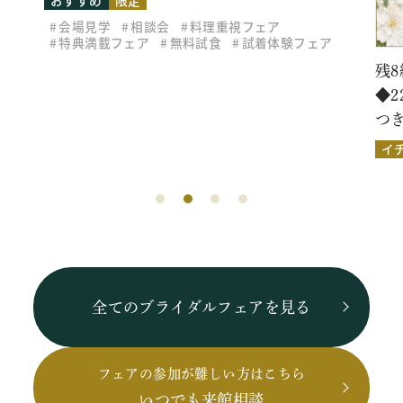
おすすめ
限定
会場見学
相談会
料理重視フェア
特典満載フェア
無料試食
試着体験フェア
残8
◆
つ
イ
全てのブライダルフェアを見る
フェアの参加が難しい方はこちら
いつでも来館相談