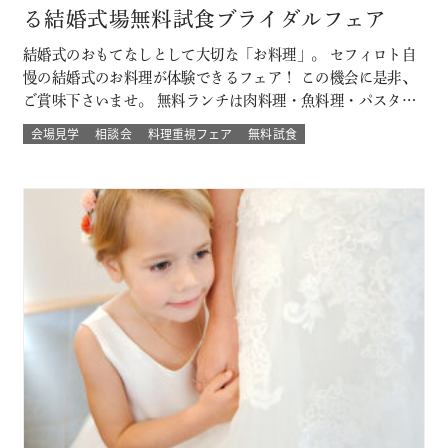
る結婚式場無料試食ブライダルフェア
結婚式のおもてなしとして大切な「お料理」。 セフィロト自
慢の結婚式のお料理が体験できるフェア！ この機会に是非、
ご賞味下さいませ。 無料ランチは肉料理・魚料理・パスタか
らお選び頂けます。 平日開催なので土日とは違ってゆっくり
会場見学
相談会
料理重視フェア
無料試食
人気の結婚式演出体験や結婚式場の待合室などの付帯設備も
見学できちゃう♪♪ 大切なゲストを幸せにする「想いの詰ま
ったお料理」。 ぜひ一度試…