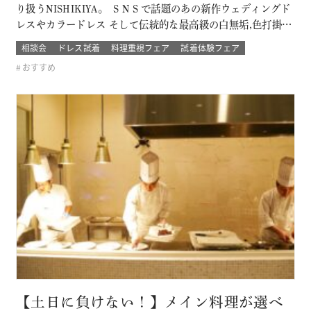
り扱うNISHIKIYA。 ＳＮＳで話題のあの新作ウェディングド
レスやカラードレス そして伝統的な最高級の白無垢,色打掛,本
振袖からブライズメイドの衣裳まで 衣裳のラインナップは品
相談会
ドレス試着
料理重視フェア
試着体験フェア
質や数どちらとも県内でもトップレベル プロのドレスコーデ
おすすめ
ィネーターと打ち合わせをして結婚式当日の「運命の一着」
を探そう！！…
【土日に負けない！】メイン料理が選べ