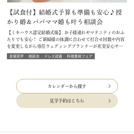
【試食付】結婚式予算も準備も安心♪授
かり婚＆パパママ婚も叶う相談会
【ミキハウス認定結婚式場】 お子様連れやマタニティのおふ
たりでも安心！ ご新婦様の体調に合わせて打合せ回数や内容
を変更しながら専任ウェディングプランナーが充実安心サポ
ート 授かり婚のカップルもパパママ婚のカップルが不安な部
会場見学
相談会
ドレス試着
料理重視フェア
分をすべて解消 必要なベビー用品やお部屋などもすべて結婚
式場内に完備された安心の結婚式を ★お得なプランでWハッ
ピー♪ 新しく人気の春婚プ…
カレンダーから探す
見学予約はこちら