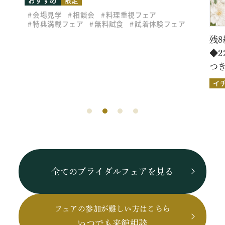
おすすめ
限定
会場見学
相談会
料理重視フェア
特典満載フェア
無料試食
試着体験フェア
残8
◆
つ
イ
全てのブライダルフェアを見る
フェアの参加が難しい方はこちら
いつでも来館相談