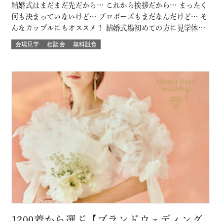
結婚式はまだまだ先だから… これから挨拶だから… まったく
何も決まっていないけど… プロポーズもまだなんだけど… そ
んなカップルにもオススメ！ 結婚式場初めての方に見学体験
ウェディング試食も結婚式の挙式体験も披露宴演出体験
会場見学
相談会
無料試食
も！！ いろいろな体験が気軽にできるよくばりフェア♪ 結婚
式場館内をぐるっと回って、招かれたゲスト目線での結婚式
当日の過ごし方も体験して…
1200着から選ぶ【ブランドウェディング