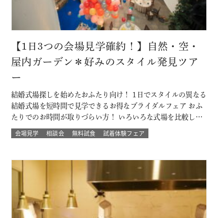
【1日3つの会場見学確約！】自然・空・
屋内ガーデン＊好みのスタイル発見ツア
ー
結婚式場探しを始めたおふたり向け！ 1日でスタイルの異なる
結婚式場を短時間で見学できるお得なブライダルフェア おふ
たりでのお時間が取りづらい方！ いろいろな式場を比較した
い方！ 結婚式のイメージが決まってない方！にもおすすめな
会場見学
相談会
無料試食
試着体験フェア
ツアーです☆ 自然の中でアットホームに、空の雰囲気を感じ
たい、リゾートも気になるなど 結婚式場を一気に比較できる
チャンス！！ このフェ…