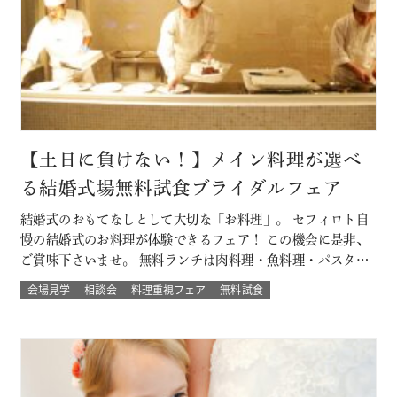
【土日に負けない！】メイン料理が選べ
る結婚式場無料試食ブライダルフェア
結婚式のおもてなしとして大切な「お料理」。 セフィロト自
慢の結婚式のお料理が体験できるフェア！ この機会に是非、
ご賞味下さいませ。 無料ランチは肉料理・魚料理・パスタか
らお選び頂けます。 平日開催なので土日とは違ってゆっくり
会場見学
相談会
料理重視フェア
無料試食
人気の結婚式演出体験や結婚式場の待合室などの付帯設備も
見学できちゃう♪♪ 大切なゲストを幸せにする「想いの詰ま
ったお料理」。 ぜひ一度試…