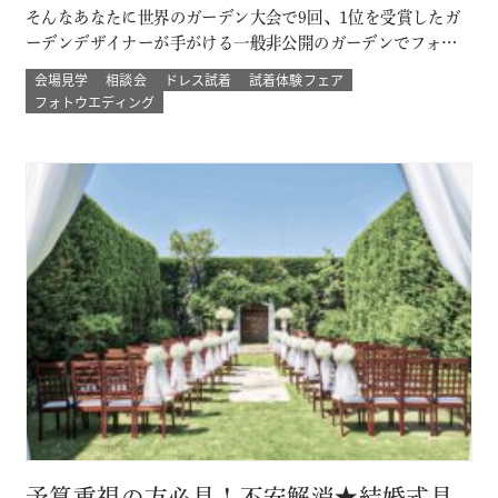
そんなあなたに世界のガーデン大会で9回、1位を受賞したガ
ーデンデザイナーが手がける一般非公開のガーデンでフォト
ウェディング。 プロのカメラマンと一緒に 二人以外は誰もい
会場見学
相談会
ドレス試着
試着体験フェア
ない こだわりのプライベートガーデンでのウェディングフォ
フォトウエディング
ト体験ができる！ その他にも少人数結婚式や挙式のみなど
のプランもご用意 詳し…
予算重視の方必見！不安解消★結婚式見