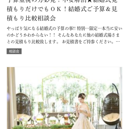
積もりだけでもＯＫ！結婚式ご予算＆見
積もり比較相談会
やっぱり気になる結婚式の予算の事!! 特別…限定…本当に安い
のかどうかわからない！！ そんなあなたに他の結婚式場さま
との見積もり比較致します。 お見積書をご持参ください。
「既に他の結婚式場に決定済みだけど・・」なんていう方も
相談会
大歓迎。 ◇既に予算書をもらっている方は当日お持ちいただ
くと、よりわかりやすくなります。 節約ポイントやＤＩＹに
ついても紹介。 本当に…