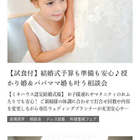
【試食付】結婚式予算も準備も安心♪授
かり婚＆パパママ婚も叶う相談会
【ミキハウス認定結婚式場】 お子様連れやマタニティのおふ
たりでも安心！ ご新婦様の体調に合わせて打合せ回数や内容
を変更しながら専任ウェディングプランナーが充実安心サポ
ート 授かり婚のカップルもパパママ婚のカップルが不安な部
会場見学
相談会
ドレス試着
料理重視フェア
分をすべて解消 必要なベビー用品やお部屋などもすべて結婚
式場内に完備された安心の結婚式を ★お得なプランでWハッ
ピー♪ 新しく人気の春婚プ…