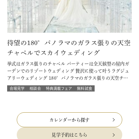
待望の180°パノラマのガラス張りの天空
チャペルでスカイウェディング
挙式はガラス張りのチャペル パーティーは全天候型の屋内ガ
ーデンでのリゾートウェディング 贅沢に使って叶うラグジュ
アリーウェディング 180°パノラマのガラス張りの天空チャ
ペルでは 流れる雲や透き通る青空に包まれ まるで空の上で
会場見学
相談会
特典満載フェア
無料試食
挙げる結婚式 組数限定！でご提供！ このフェアに含まれるコ
ンテンツ SPECIAL BENEFITS HPからフェア予約された方
限…
カレンダーから探す
見学予約はこちら