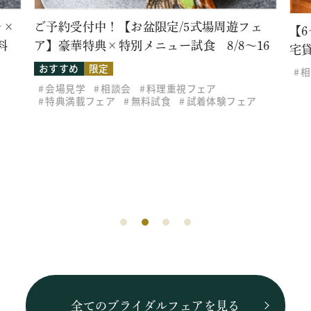
ェ
【6～30名様アットホームウェディング】邸
16
宅貸切家族会食
相談会
無料試食
ア
2
ー
ス
相
全てのブライダルフェアを見る