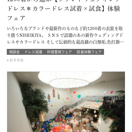
ドレス＊カラードレス試着×試食】体験
フェア
いろいろなブランドや最新作のものなど約1200着の衣装を取
り扱うNISHIKIYA。 ＳＮＳで話題のあの新作ウェディングド
レスやカラードレス そして伝統的な最高級の白無垢,色打掛,本
振袖からブライズメイドの衣裳まで 衣裳のラインナップは品
相談会
ドレス試着
料理重視フェア
試着体験フェア
質や数どちらとも県内でもトップレベル プロのドレスコーデ
おすすめ
ィネーターと打ち合わせをして結婚式当日の「運命の一着」
を探そう！！…