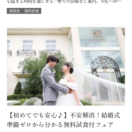
心温まる時間を過ごせる一軒での会場をご案内。 6名～30名
様までご案内OK このフェアに含まれるコンテンツ SPECIAL
相談会
無料試食
BENEFITS HPからフェア予約された方限定のご来館特典 特
典内容 セフィロトおススメのウェディングプレゼント有り！
内容は来…
【初めてでも安心♪】不安解消！結婚式
準備ゼロから分かる無料試食付フェア