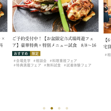
レ×
ご予約受付中！【お盆限定/5式場周遊フェ
【
料
ア】豪華特典×特別メニュー試食 8/8～16
宅
おすすめ
限定
相
会場見学
相談会
料理重視フェア
特典満載フェア
無料試食
試着体験フェア