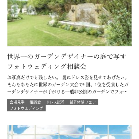
世界一のガーデンデザイナーの庭で写す
フォトウェディング相談会
お写真だけでも残したい。 親にドレス姿を見せてあげたい。
そんなあなたに世界のガーデン大会で9回、1位を受賞したガ
ーデンデザイナーが手がける一般非公開のガーデンでフォト
ウェディング。 プロのカメラマンと一緒に 二人以外は誰もい
会場見学
相談会
ドレス試着
試着体験フェア
ない こだわりのプライベートガーデンでのウェディングフォ
フォトウエディング
ト体験ができる！ その他にも少人数結婚式や挙式のみなど
のプランもご用意 詳し…