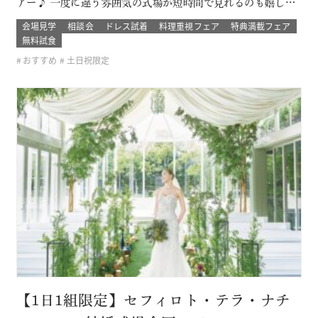
アー♪ 一度に違う雰囲気の式場が短時間で見れるのも嬉しい
ポイント！ ブライダルデート楽しもう！ このフェアに含まれ
会場見学
相談会
ドレス試着
料理重視フェア
特典満載フェア
るコンテンツ SPECIAL BENEFITS HPからフェア予約された
無料試食
方限定のご来館特典 特典内容 セフィロトおススメのウェディ
おすすめ
土日祝限定
ン…
【1日1組限定】セフィロト・テラ・ナチ