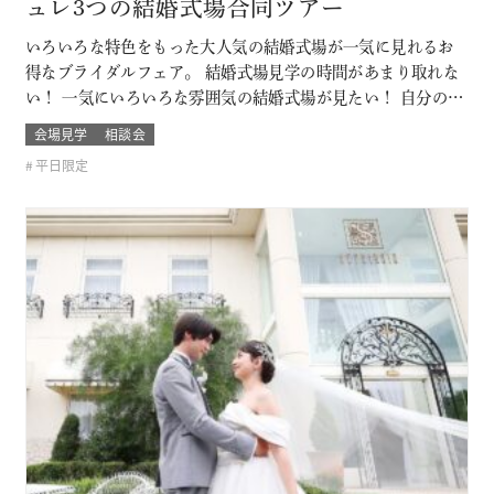
ュレ3つの結婚式場合同ツアー
いろいろな特色をもった大人気の結婚式場が一気に見れるお
得なブライダルフェア。 結婚式場見学の時間があまり取れな
い！ 一気にいろいろな雰囲気の結婚式場が見たい！ 自分の結
婚式のスタイルがまだ分からないカップルは必見！ お呼びす
会場見学
相談会
るゲストによっても結婚式の雰囲気や結婚式場のスタイルも
平日限定
変わるもの そんな結婚式場を一気に比較できるチャンス！！
このフェアに含まれるコン…