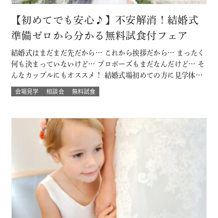
【初めてでも安心♪】不安解消！結婚式
準備ゼロから分かる無料試食付フェア
結婚式はまだまだ先だから… これから挨拶だから… まったく
何も決まっていないけど… プロポーズもまだなんだけど… そ
んなカップルにもオススメ！ 結婚式場初めての方に見学体験
ウェディング試食も結婚式の挙式体験も披露宴演出体験
会場見学
相談会
無料試食
も！！ いろいろな体験が気軽にできるよくばりフェア♪ 結婚
式場館内をぐるっと回って、招かれたゲスト目線での結婚式
当日の過ごし方も体験して…