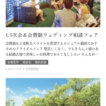
1.5次会＆会費制ウェディング相談フェア
会費制など柔軟なスタイルを希望するカジュアル婚派におす
すめのブライダルフェア 堅苦しくなく、でもきちんと感のあ
る結婚式場で美味しいお料理でおもてなししたい そんなおふ
たりに必見です！ このフェアに含まれるコンテンツ
会場見学
相談会
無料試食
スペシャル
土日祝限定