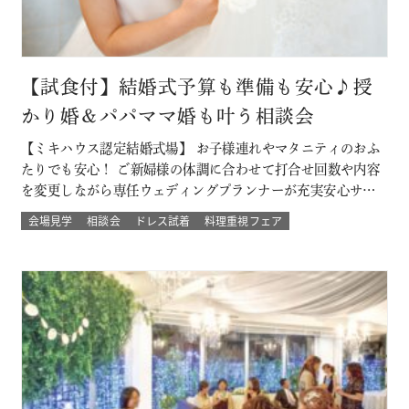
【試食付】結婚式予算も準備も安心♪授
かり婚＆パパママ婚も叶う相談会
【ミキハウス認定結婚式場】 お子様連れやマタニティのおふ
たりでも安心！ ご新婦様の体調に合わせて打合せ回数や内容
を変更しながら専任ウェディングプランナーが充実安心サポ
ート 授かり婚のカップルもパパママ婚のカップルが不安な部
会場見学
相談会
ドレス試着
料理重視フェア
分をすべて解消 必要なベビー用品やお部屋などもすべて結婚
式場内に完備された安心の結婚式を ★お得なプランでWハッ
ピー♪ 新しく人気の春婚プ…