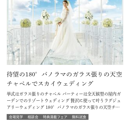
待望の180°パノラマのガラス張りの天空
チャペルでスカイウェディング
挙式はガラス張りのチャペル パーティーは全天候型の屋内ガ
ーデンでのリゾートウェディング 贅沢に使って叶うラグジュ
アリーウェディング 180°パノラマのガラス張りの天空チャ
ペルでは 流れる雲や透き通る青空に包まれ まるで空の上で
会場見学
相談会
特典満載フェア
無料試食
挙げる結婚式 組数限定！でご提供！ このフェアに含まれるコ
ンテンツ SPECIAL BENEFITS HPからフェア予約された方