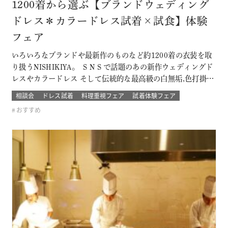
1200着から選ぶ【ブランドウェディング
ドレス＊カラードレス試着×試食】体験
フェア
いろいろなブランドや最新作のものなど約1200着の衣装を取
り扱うNISHIKIYA。 ＳＮＳで話題のあの新作ウェディングド
レスやカラードレス そして伝統的な最高級の白無垢,色打掛,本
振袖からブライズメイドの衣裳まで 衣裳のラインナップは品
相談会
ドレス試着
料理重視フェア
試着体験フェア
質や数どちらとも県内でもトップレベル プロのドレスコーデ
おすすめ
ィネーターと打ち合わせをして結婚式当日の「運命の一着」
を探そう！！…