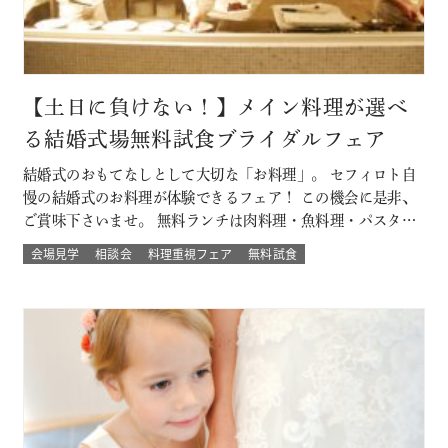
【土日に負けない！】メイン料理が選べ
る結婚式場無料試食ブライダルフェア
結婚式のおもてなしとして大切な「お料理」。 セフィロト自
慢の結婚式のお料理が体験できるフェア！ この機会に是非、
ご賞味下さいませ。 無料ランチは肉料理・魚料理・パスタか
らお選び頂けます。 平日開催なので土日とは違ってゆっくり
会場見学
相談会
料理重視フェア
無料試食
人気の結婚式演出体験や結婚式場の待合室などの付帯設備も
見学できちゃう♪♪ 大切なゲストを幸せにする「想いの詰ま
ったお料理」。 ぜひ一度試…