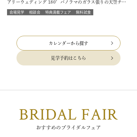
アリーウェディング 180°パノラマのガラス張りの天空チャ
ペルでは 流れる雲や透き通る青空に包まれ まるで空の上で
会場見学
相談会
特典満載フェア
無料試食
挙げる結婚式 組数限定！でご提供！ このフェアに含まれるコ
ンテンツ SPECIAL BENEFITS HPからフェア予約された方
限…
カレンダーから探す
見学予約はこちら
BRIDAL FAIR
おすすめのブライダルフェア