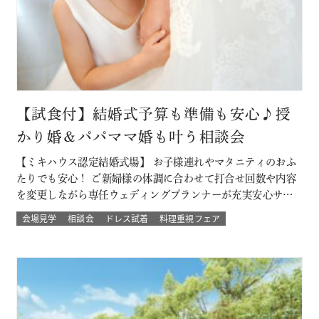
【試食付】結婚式予算も準備も安心♪授
かり婚＆パパママ婚も叶う相談会
【ミキハウス認定結婚式場】 お子様連れやマタニティのおふ
たりでも安心！ ご新婦様の体調に合わせて打合せ回数や内容
を変更しながら専任ウェディングプランナーが充実安心サポ
ート 授かり婚のカップルもパパママ婚のカップルが不安な部
会場見学
相談会
ドレス試着
料理重視フェア
分をすべて解消 必要なベビー用品やお部屋などもすべて結婚
式場内に完備された安心の結婚式を ★お得なプランでWハッ
ピー♪ 新しく人気の春婚プ…