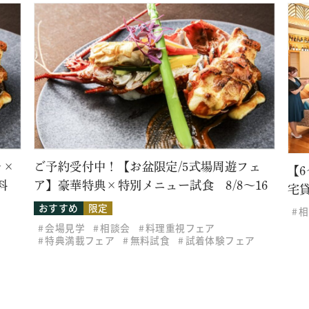
レ×
ご予約受付中！【お盆限定/5式場周遊フェ
【
料
ア】豪華特典×特別メニュー試食 8/8～16
宅
おすすめ
限定
相
会場見学
相談会
料理重視フェア
特典満載フェア
無料試食
試着体験フェア