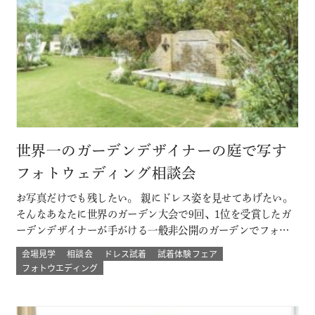
世界一のガーデンデザイナーの庭で写す
フォトウェディング相談会
お写真だけでも残したい。 親にドレス姿を見せてあげたい。
そんなあなたに世界のガーデン大会で9回、1位を受賞したガ
ーデンデザイナーが手がける一般非公開のガーデンでフォト
ウェディング。 プロのカメラマンと一緒に 二人以外は誰もい
会場見学
相談会
ドレス試着
試着体験フェア
ない こだわりのプライベートガーデンでのウェディングフォ
フォトウエディング
ト体験ができる！ その他にも少人数結婚式や挙式のみなど
のプランもご用意 詳し…