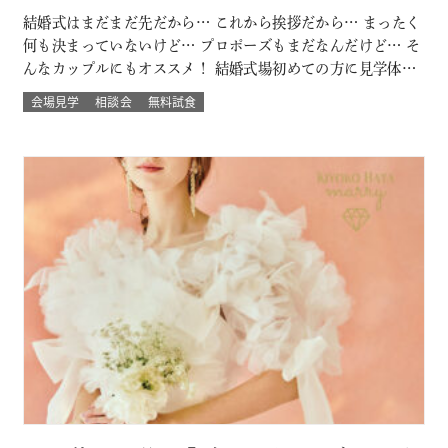
結婚式はまだまだ先だから… これから挨拶だから… まったく
何も決まっていないけど… プロポーズもまだなんだけど… そ
んなカップルにもオススメ！ 結婚式場初めての方に見学体験
ウェディング試食も結婚式の挙式体験も披露宴演出体験
会場見学
相談会
無料試食
も！！ いろいろな体験が気軽にできるよくばりフェア♪ 結婚
式場館内をぐるっと回って、招かれたゲスト目線での結婚式
当日の過ごし方も体験して…