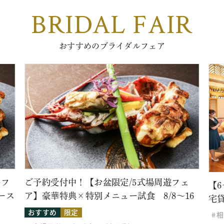
BRIDAL FAIR
おすすめのブライダルフェア
牛フ
ご予約受付中！【お盆限定/5式場周遊フェ
【
ース
ア】豪華特典×特別メニュー試食 8/8～16
宅
おすすめ
限定
相