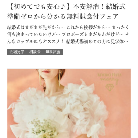
【初めてでも安心♪】不安解消！結婚式
準備ゼロから分かる無料試食付フェア
結婚式はまだまだ先だから… これから挨拶だから… まったく
何も決まっていないけど… プロポーズもまだなんだけど… そ
んなカップルにもオススメ！ 結婚式場初めての方に見学体験
ウェディング試食も結婚式の挙式体験も披露宴演出体験
会場見学
相談会
無料試食
も！！ いろいろな体験が気軽にできるよくばりフェア♪ 結婚
式場館内をぐるっと回って、招かれたゲスト目線での結婚式
当日の過ごし方も体験して…