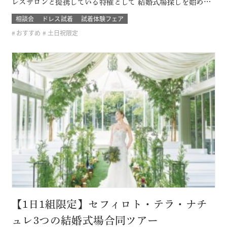
レスサロンと提携している特権として 結婚式場探しを始めた
おふたり限定の無料試着会を開催。 式場探しと一緒にドレス
相談会
ドレス試着
試着体験フェア
も試着できて、結婚式のイメージが広がります！ 他のドレス
おすすめ
土日祝限定
サロンでは取り扱いのないドレスも見れて着れるのは「ここ
だけ！」 SN…
【1日1組限定】セフィロト・テラ・ナチ
ュレ3つの結婚式場合同ツアー