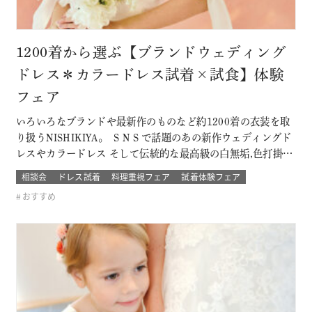
1200着から選ぶ【ブランドウェディング
ドレス＊カラードレス試着×試食】体験
フェア
いろいろなブランドや最新作のものなど約1200着の衣装を取
り扱うNISHIKIYA。 ＳＮＳで話題のあの新作ウェディングド
レスやカラードレス そして伝統的な最高級の白無垢,色打掛,本
振袖からブライズメイドの衣裳まで 衣裳のラインナップは品
相談会
ドレス試着
料理重視フェア
試着体験フェア
質や数どちらとも県内でもトップレベル プロのドレスコーデ
おすすめ
ィネーターと打ち合わせをして結婚式当日の「運命の一着」
を探そう！！…