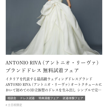
ANTONIO RIVA (アントニオ・リーヴァ)
ブランドドレス 無料試着フェア
イタリアを代表する最高級ウェディングドレスブランド
ANTONIO RIVA (アントニオ・リーヴァ) オートクチュールに
おいて初めての3D立体型のドレスを生み出し シンプルで完璧
なライン、理想的なプロポーションと個性を兼ね備えていま
相談会
ドレス試着
特典満載フェア
試着体験フェア
す。 上質な素材と卓悦した仕立て。 花嫁の個性と気品を際立
土日祝限定
たせ、特別な日を格別に輝かせてくれるドレス 結婚式当日の