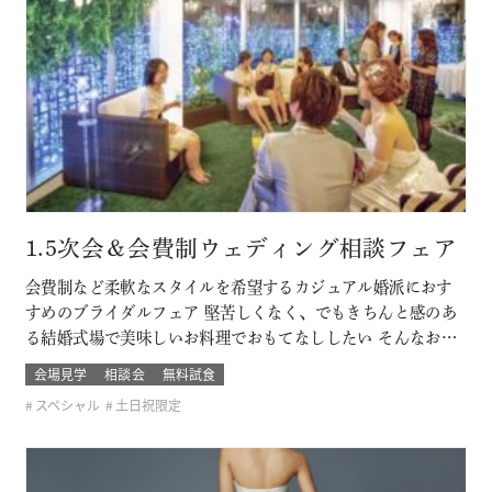
1.5次会＆会費制ウェディング相談フェア
会費制など柔軟なスタイルを希望するカジュアル婚派におす
すめのブライダルフェア 堅苦しくなく、でもきちんと感のあ
る結婚式場で美味しいお料理でおもてなししたい そんなおふ
たりに必見です！ このフェアに含まれるコンテンツ
会場見学
相談会
無料試食
スペシャル
土日祝限定