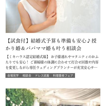
【試食付】結婚式予算も準備も安心♪授
かり婚＆パパママ婚も叶う相談会
【ミキハウス認定結婚式場】 お子様連れやマタニティのおふ
たりでも安心！ ご新婦様の体調に合わせて打合せ回数や内容
を変更しながら専任ウェディングプランナーが充実安心サポ
ート 授かり婚のカップルもパパママ婚のカップルが不安な部
会場見学
相談会
ドレス試着
料理重視フェア
分をすべて解消 必要なベビー用品やお部屋などもすべて結婚
式場内に完備された安心の結婚式を ★お得なプランでWハッ
ピー♪ 新しく人気の春婚プ…