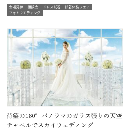
ウェディング。 プロのカメラマンと一緒に 二人以外は誰もい
会場見学
相談会
ドレス試着
試着体験フェア
ない こだわりのプライベートガーデンでのウェディングフォ
フォトウエディング
ト体験ができる！ その他にも少人数結婚式や挙式のみなど
のプランもご用意 詳し…
待望の180°パノラマのガラス張りの天空
チャペルでスカイウェディング