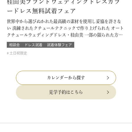
桂由美ブランドウェディングドレスカラ
ードレス無料試着フェア
世界中から選びぬかれた最高級の素材を使用し妥協を許さな
い 洗練されたクチュールテクニックで作り上げられた オート
クチュールウェディングドレス・桂由美 一部の限られた方が
着るその特別なウェディングドレスやカラードレスを試着で
相談会
ドレス試着
試着体験フェア
きる数少ないチャンス。 当日の結婚式で着る一着が自分もゲ
土日祝限定
ストも忘れられなくなるような運命の一着になるウェディン
グドレス・カラードレスを探そ…
カレンダーから探す
見学予約はこちら