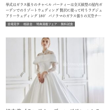
挙式はガラス張りのチャペル パーティーは全天候型の屋内ガ
ーデンでのリゾートウェディング 贅沢に使って叶うラグジュ
アリーウェディング 180°パノラマのガラス張りの天空チャ
ペルでは 流れる雲や透き通る青空に包まれ まるで空の上で
会場見学
相談会
特典満載フェア
無料試食
挙げる結婚式 組数限定！でご提供！ このフェアに含まれるコ
ンテンツ SPECIAL BENEFITS HPからフェア予約された方
限…