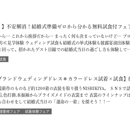
♪】不安解消！結婚式準備ゼロから分かる無料試食付フェ
から… これから挨拶だから… まったく何も決まっていないけど… プ
の方に見学体験 ウェディング試食も結婚式の挙式体験も披露宴演出体
と回って、招かれたゲスト目線での結婚式当日の過ごし方も体験して
試食
【ブランドウェディングドレス＊カラードレス試着×試食】
新作のものなど約1200着の衣装を取り扱うNISHIKIYA。 ＳＮ
垢,色打掛,本振袖からブライズメイドの衣裳まで 衣裳のラインナップ
ち合わせをして結婚式当日の「運命の一着」を探そう！！…
理重視フェア
試着体験フェア