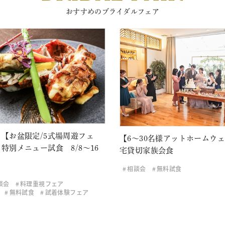
おすすめのブライダルフェア
【お盆限定/5式場周遊フェ
【6～30名様アットホームウ
特別メニュー試食 8/8～16
宅貸切家族会食
相談会
無料試食
談会
料理重視フェア
無料試食
試着体験フェア