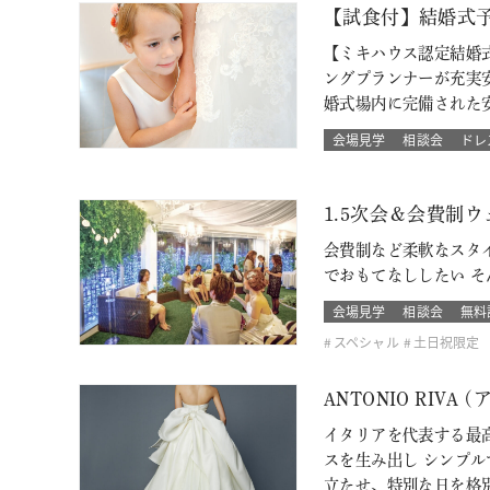
【試食付】結婚式
【ミキハウス認定結婚
ングプランナーが充実
婚式場内に完備された
会場見学
相談会
ドレ
1.5次会＆会費制
会費制など柔軟なスタ
でおもてなししたい 
会場見学
相談会
無料
スペシャル
土日祝限定
ANTONIO RI
イタリアを代表する最高
スを生み出し シンプ
立たせ、特別な日を格