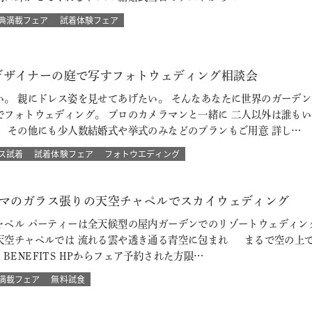
典満載フェア
試着体験フェア
デザイナーの庭で写すフォトウェディング相談会
い。 親にドレス姿を見せてあげたい。 そんなあなたに世界のガーデン
でフォトウェディング。 プロのカメラマンと一緒に 二人以外は誰も
 その他にも少人数結婚式や挙式のみなどのプランもご用意 詳し…
ス試着
試着体験フェア
フォトウエディング
ラマのガラス張りの天空チャペルでスカイウェディング
ペル パーティーは全天候型の屋内ガーデンでのリゾートウェディング
天空チャペルでは 流れる雲や透き通る青空に包まれ まるで空の上で
L BENEFITS HPからフェア予約された方限…
満載フェア
無料試食