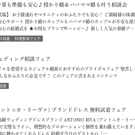
予算も準備も安心♪授かり婚＆パパママ婚も叶う相談会
式場】 お子様連れやマタニティのおふたりでも安心！ ご新婦様の体
安心サポート 授かり婚のカップルもパパママ婚のカップルが不安な部
安心の結婚式を ★お得なプランでWハッピー♪ 新しく人気の春婚プ…
ス試着
料理重視フェア
ウェディング相談フェア
イルを希望するカジュアル婚派におすすめのブライダルフェア 堅苦し
そんなおふたりに必見です！ このフェアに含まれるコンテンツ
試食
VA (アントニオ・リーヴァ) ブランドドレス 無料試着フェア
級ウェディングドレスブランド ANTONIO RIVA (アントニオ・
ルで完璧なライン、理想的なプロポーションと個性を兼ね備えています
別に輝かせてくれるドレス 結婚式当日のゲストから「…