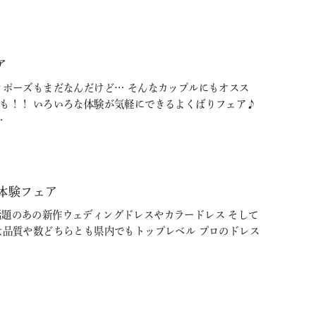
ア
ロポーズもまだなんだけど… そんなカップルにもオスス
験も！！ いろいろな体験が気軽にできるよくばりフェア♪
…
体験フェア
Ｓで話題のあの新作ウェディングドレスやカラードレス そして
は品質や数どちらとも県内でもトップレベル プロのドレス