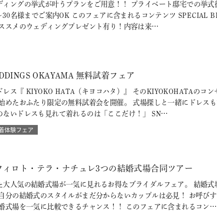
ディングの挙式が叶うプランをご用意！！ プライベート邸宅での挙式
30名様までご案内OK このフェアに含まれるコンテンツ SPECIAL 
おススメのウェディングプレゼント有り！内容は来…
WEDDINGS OKAYAMA 無料試着フェア
レス『 KIYOKO HATA（キヨコハタ）』 そのKIYOKOHATA
を始めたおふたり限定の無料試着会を開催。 式場探しと一緒にドレス
のないドレスも見れて着れるのは「ここだけ！」 SN…
着体験フェア
フィロト・テラ・ナチュレ3つの結婚式場合同ツアー
た大人気の結婚式場が一気に見れるお得なブライダルフェア。 結婚式
 自分の結婚式のスタイルがまだ分からないカップルは必見！ お呼び
結婚式場を一気に比較できるチャンス！！ このフェアに含まれるコン…