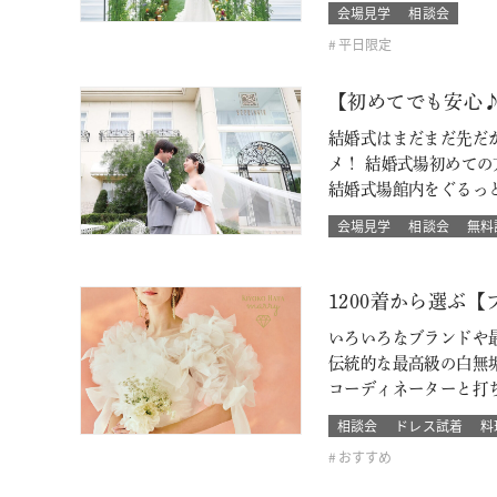
会場見学
相談会
平日限定
【初めてでも安心
結婚式はまだまだ先だ
メ！ 結婚式場初めて
結婚式場館内をぐるっ
会場見学
相談会
無料
1200着から選ぶ
いろいろなブランドや最
伝統的な最高級の白無
コーディネーターと打
相談会
ドレス試着
料
おすすめ