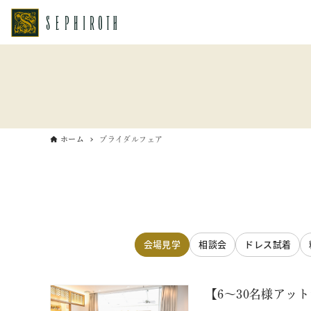
ホーム
ブライダルフェア
会場見学
相談会
ドレス試着
【6～30名様アッ