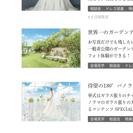
相談会
ドレス試着
特
土日祝限定
世界一のガーデン
お写真だけでも残した
一般非公開のガーデン
フォト体験ができる！
会場見学
相談会
ドレ
待望の180°パノ
挙式はガラス張りのチャ
ノラマのガラス張りの
るコンテンツ SPECIA
会場見学
相談会
特典