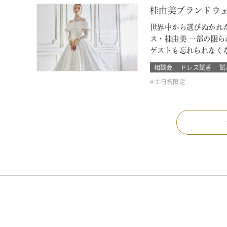
桂由美ブランドウ
世界中から選びぬかれ
ス・桂由美 一部の限
ゲストも忘れられなく
相談会
ドレス試着
試
土日祝限定