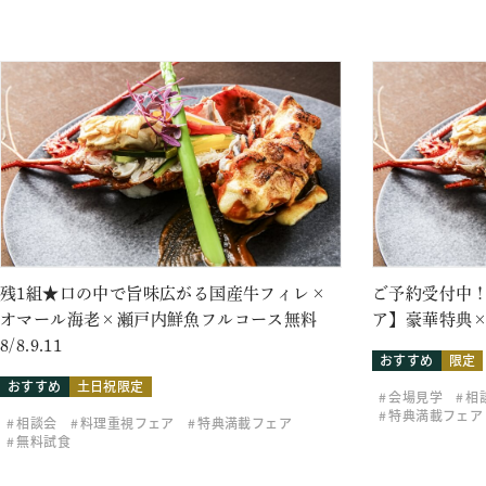
残1組★口の中で旨味広がる国産牛フィレ×
ご予約受付中！
オマール海老×瀬戸内鮮魚フルコース無料
ア】豪華特典×
8/8.9.11
おすすめ
限定
おすすめ
土日祝限定
会場見学
相
特典満載フェア
相談会
料理重視フェア
特典満載フェア
無料試食