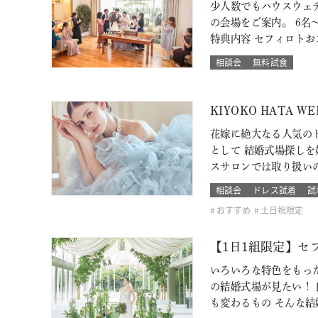
少人数でもハウスウェ
の会場をご案内。 6名～
特典内容 セフィロト
相談会
無料試食
KIYOKO HATA 
花嫁に絶大なる人気のド
として 結婚式場探し
スサロンでは取り扱い
相談会
ドレス試着
試
おすすめ
土日祝限定
【1日1組限定】セ
いろいろな特色をもっ
の結婚式場が見たい！
も変わるもの そんな