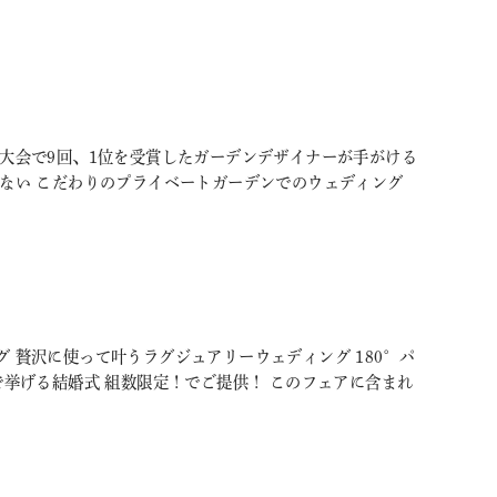
大会で9回、1位を受賞したガーデンデザイナーが手がける
いない こだわりのプライベートガーデンでのウェディング
 贅沢に使って叶うラグジュアリーウェディング 180°パ
挙げる結婚式 組数限定！でご提供！ このフェアに含まれ