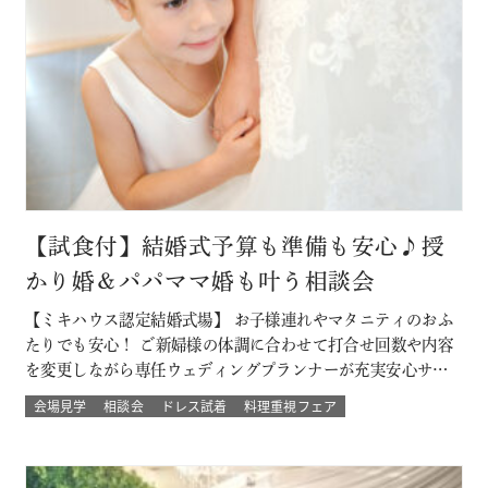
【試食付】結婚式予算も準備も安心♪授
かり婚＆パパママ婚も叶う相談会
【ミキハウス認定結婚式場】 お子様連れやマタニティのおふ
たりでも安心！ ご新婦様の体調に合わせて打合せ回数や内容
を変更しながら専任ウェディングプランナーが充実安心サポ
ート 授かり婚のカップルもパパママ婚のカップルが不安な部
会場見学
相談会
ドレス試着
料理重視フェア
分をすべて解消 必要なベビー用品やお部屋などもすべて結婚
式場内に完備された安心の結婚式を ★お得なプランでWハッ
ピー♪ 新しく人気の春婚プ…