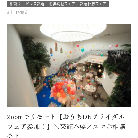
なライン、理想的なプロポーションと個性を兼ね備えていま
相談会
ドレス試着
特典満載フェア
試着体験フェア
す。 上質な素材と卓悦した仕立て。 花嫁の個性と気品を際立
土日祝限定
たせ、特別な日を格別に輝かせてくれるドレス 結婚式当日の
ゲストから「…
Zoomでリモート【おうちDEブライダル
フェア参加！】＼来館不要／スマホ相談
会♪