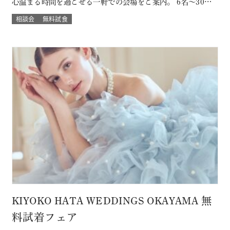
心温まる時間を過ごせる一軒での会場をご案内。 6名～30名
様までご案内OK このフェアに含まれるコンテンツ SPECIAL
相談会
無料試食
BENEFITS HPからフェア予約された方限定のご来館特典 特
典内容 セフィロトおススメのウェディングプレゼント有り！
内容は来…
KIYOKO HATA WEDDINGS OKAYAMA 無
料試着フェア