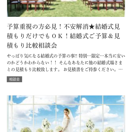
予算重視の方必見！不安解消★結婚式見
積もりだけでもＯＫ！結婚式ご予算＆見
積もり比較相談会
やっぱり気になる結婚式の予算の事!! 特別…限定…本当に安い
のかどうかわからない！！ そんなあなたに他の結婚式場さま
との見積もり比較致します。 お見積書をご持参ください。
「既に他の結婚式場に決定済みだけど・・」なんていう方も
相談会
大歓迎。 ◇既に予算書をもらっている方は当日お持ちいただ
くと、よりわかりやすくなります。 節約ポイントやＤＩＹに
ついても紹介。 本当に…