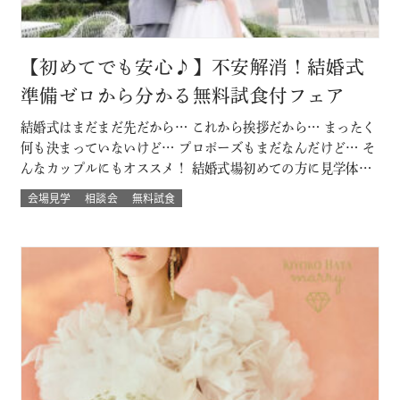
【初めてでも安心♪】不安解消！結婚式
準備ゼロから分かる無料試食付フェア
結婚式はまだまだ先だから… これから挨拶だから… まったく
何も決まっていないけど… プロポーズもまだなんだけど… そ
んなカップルにもオススメ！ 結婚式場初めての方に見学体験
ウェディング試食も結婚式の挙式体験も披露宴演出体験
会場見学
相談会
無料試食
も！！ いろいろな体験が気軽にできるよくばりフェア♪ 結婚
式場館内をぐるっと回って、招かれたゲスト目線での結婚式
当日の過ごし方も体験して…