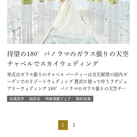
待望の180°パノラマのガラス張りの天空
チャペルでスカイウェディング
挙式はガラス張りのチャペル パーティーは全天候型の屋内ガ
ーデンでのリゾートウェディング 贅沢に使って叶うラグジュ
アリーウェディング 180°パノラマのガラス張りの天空チャ
ペルでは 流れる雲や透き通る青空に包まれ まるで空の上で
会場見学
相談会
特典満載フェア
無料試食
挙げる結婚式 組数限定！でご提供！ このフェアに含まれるコ
ンテンツ SPECIAL BENEFITS HPからフェア予約された方
限…
1
2