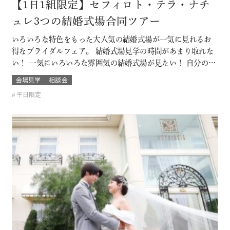
【1日1組限定】セフィロト・テラ・ナチ
ュレ3つの結婚式場合同ツアー
いろいろな特色をもった大人気の結婚式場が一気に見れるお
得なブライダルフェア。 結婚式場見学の時間があまり取れな
い！ 一気にいろいろな雰囲気の結婚式場が見たい！ 自分の結
婚式のスタイルがまだ分からないカップルは必見！ お呼びす
会場見学
相談会
るゲストによっても結婚式の雰囲気や結婚式場のスタイルも
平日限定
変わるもの そんな結婚式場を一気に比較できるチャンス！！
このフェアに含まれるコン…