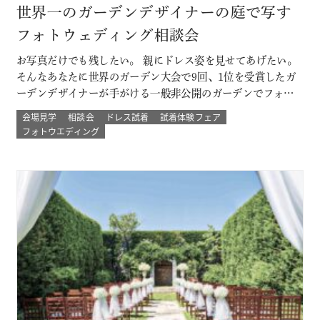
世界一のガーデンデザイナーの庭で写す
フォトウェディング相談会
お写真だけでも残したい。 親にドレス姿を見せてあげたい。
そんなあなたに世界のガーデン大会で9回、1位を受賞したガ
ーデンデザイナーが手がける一般非公開のガーデンでフォト
ウェディング。 プロのカメラマンと一緒に 二人以外は誰もい
会場見学
相談会
ドレス試着
試着体験フェア
ない こだわりのプライベートガーデンでのウェディングフォ
フォトウエディング
ト体験ができる！ その他にも少人数結婚式や挙式のみなど
のプランもご用意 詳し…