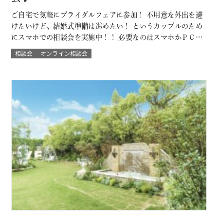
ご自宅で気軽にブライダルフェアに参加！ 不用意な外出を避
けたいけど、結婚式準備は進めたい！ というカップルのため
にスマホでの相談会を実施中！！ 必要なのはスマホかＰＣ
で！来館不要のため県外にお住まいのカップルにもおすす
相談会
オンライン相談会
め！ 結婚式場に来館したときのような臨場感とウェディング
の演出バーチャル体験やウェディングプランナーとの直接の
質問など自宅にいながらにして 結…