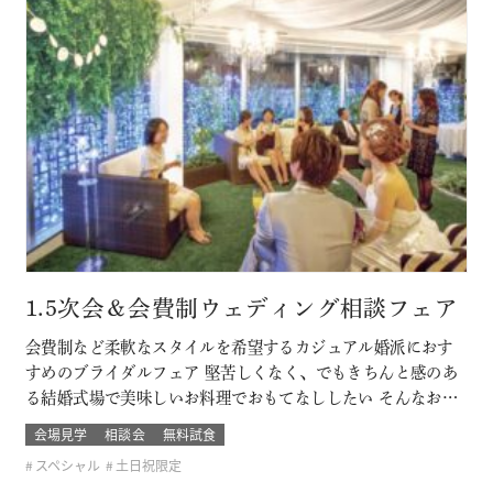
1.5次会＆会費制ウェディング相談フェア
会費制など柔軟なスタイルを希望するカジュアル婚派におす
すめのブライダルフェア 堅苦しくなく、でもきちんと感のあ
る結婚式場で美味しいお料理でおもてなししたい そんなおふ
たりに必見です！ このフェアに含まれるコンテンツ
会場見学
相談会
無料試食
スペシャル
土日祝限定