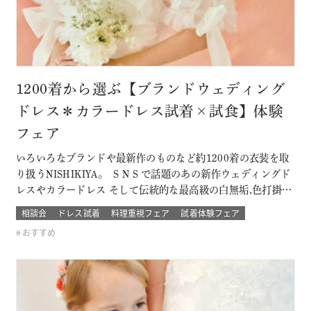
1200着から選ぶ【ブランドウェディング
ドレス＊カラードレス試着×試食】体験
フェア
いろいろなブランドや最新作のものなど約1200着の衣装を取
り扱うNISHIKIYA。 ＳＮＳで話題のあの新作ウェディングド
レスやカラードレス そして伝統的な最高級の白無垢,色打掛,本
振袖からブライズメイドの衣裳まで 衣裳のラインナップは品
相談会
ドレス試着
料理重視フェア
試着体験フェア
質や数どちらとも県内でもトップレベル プロのドレスコーデ
おすすめ
ィネーターと打ち合わせをして結婚式当日の「運命の一着」
を探そう！！…