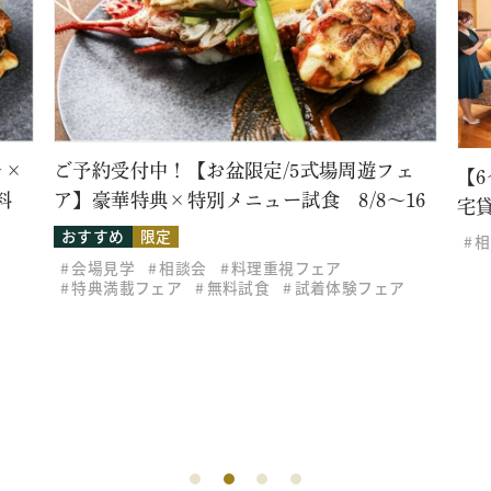
！【お盆限定/5式場周遊フェ
【6～30名様アットホ
×特別メニュー試食 8/8～16
宅貸切家族会食
定
相談会
無料試食
相談会
料理重視フェア
ア
無料試食
試着体験フェア