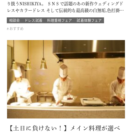
り扱うNISHIKIYA。 ＳＮＳで話題のあの新作ウェディングド
レスやカラードレス そして伝統的な最高級の白無垢,色打掛,本
振袖からブライズメイドの衣裳まで 衣裳のラインナップは品
相談会
ドレス試着
料理重視フェア
試着体験フェア
質や数どちらとも県内でもトップレベル プロのドレスコーデ
おすすめ
ィネーターと打ち合わせをして結婚式当日の「運命の一着」
を探そう！！…
【土日に負けない！】メイン料理が選べ