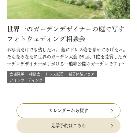
世界一のガーデンデザイナーの庭で写す
フォトウェディング相談会
お写真だけでも残したい。 親にドレス姿を見せてあげたい。
そんなあなたに世界のガーデン大会で9回、1位を受賞したガ
ーデンデザイナーが手がける一般非公開のガーデンでフォト
ウェディング。 プロのカメラマンと一緒に 二人以外は誰もい
会場見学
相談会
ドレス試着
試着体験フェア
ない こだわりのプライベートガーデンでのウェディングフォ
フォトウエディング
ト体験ができる！ その他にも少人数結婚式や挙式のみなど
のプランもご用意 詳し…
カレンダーから探す
見学予約はこちら