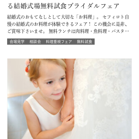
る結婚式場無料試食ブライダルフェア
結婚式のおもてなしとして大切な「お料理」。 セフィロト自
慢の結婚式のお料理が体験できるフェア！ この機会に是非、
ご賞味下さいませ。 無料ランチは肉料理・魚料理・パスタか
らお選び頂けます。 平日開催なので土日とは違ってゆっくり
会場見学
相談会
料理重視フェア
無料試食
人気の結婚式演出体験や結婚式場の待合室などの付帯設備も
見学できちゃう♪♪ 大切なゲストを幸せにする「想いの詰ま
ったお料理」。 ぜひ一度試…