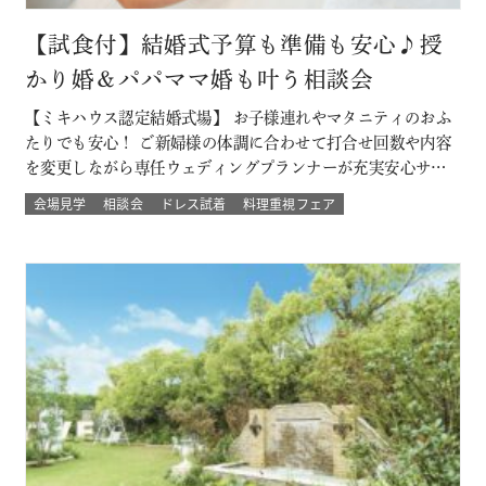
【試食付】結婚式予算も準備も安心♪授
かり婚＆パパママ婚も叶う相談会
【ミキハウス認定結婚式場】 お子様連れやマタニティのおふ
たりでも安心！ ご新婦様の体調に合わせて打合せ回数や内容
を変更しながら専任ウェディングプランナーが充実安心サポ
ート 授かり婚のカップルもパパママ婚のカップルが不安な部
会場見学
相談会
ドレス試着
料理重視フェア
分をすべて解消 必要なベビー用品やお部屋などもすべて結婚
式場内に完備された安心の結婚式を ★お得なプランでWハッ
ピー♪ 新しく人気の春婚プ…