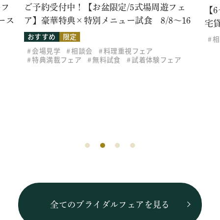
牛フ
ご予約受付中！【お盆限定/5式場周遊フェ
【
ース
ア】豪華特典×特別メニュー試食 8/8～16
宅
おすすめ
限定
相
会場見学
相談会
料理重視フェア
特典満載フェア
無料試食
試着体験フェア
全てのブライダルフェアを見る