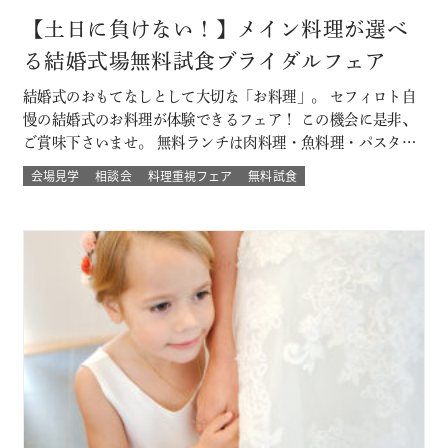
【土日に負けない！】メイン料理が選べ
る結婚式場無料試食ブライダルフェア
結婚式のおもてなしとして大切な「お料理」。 セフィロト自
慢の結婚式のお料理が体験できるフェア！ この機会に是非、
ご賞味下さいませ。 無料ランチは肉料理・魚料理・パスタか
らお選び頂けます。 平日開催なので土日とは違ってゆっくり
会場見学
相談会
料理重視フェア
無料試食
人気の結婚式演出体験や結婚式場の待合室などの付帯設備も
見学できちゃう♪♪ 大切なゲストを幸せにする「想いの詰ま
ったお料理」。 ぜひ一度試…