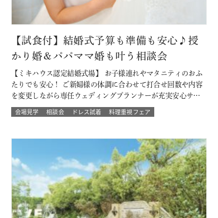
【試食付】結婚式予算も準備も安心♪授
かり婚＆パパママ婚も叶う相談会
【ミキハウス認定結婚式場】 お子様連れやマタニティのおふ
たりでも安心！ ご新婦様の体調に合わせて打合せ回数や内容
を変更しながら専任ウェディングプランナーが充実安心サポ
ート 授かり婚のカップルもパパママ婚のカップルが不安な部
会場見学
相談会
ドレス試着
料理重視フェア
分をすべて解消 必要なベビー用品やお部屋などもすべて結婚
式場内に完備された安心の結婚式を ★お得なプランでWハッ
ピー♪ 新しく人気の春婚プ…