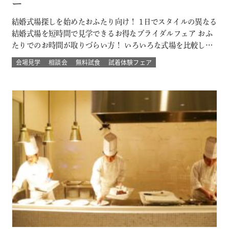
ー
結婚式場探しを始めたおふたり向け！ 1日でスタイルの異なる
結婚式場を短時間で見学できるお得なブライダルフェア おふ
たりでのお時間が取りづらい方！ いろいろな式場を比較した
い方！ 結婚式のイメージが決まってない方！にもおすすめな
会場見学
相談会
無料試食
試着体験フェア
ツアーです☆ 自然の中でアットホームに、空の雰囲気を感じ
たい、リゾートも気になるなど 結婚式場を一気に比較できる
チャンス！！ このフェ…