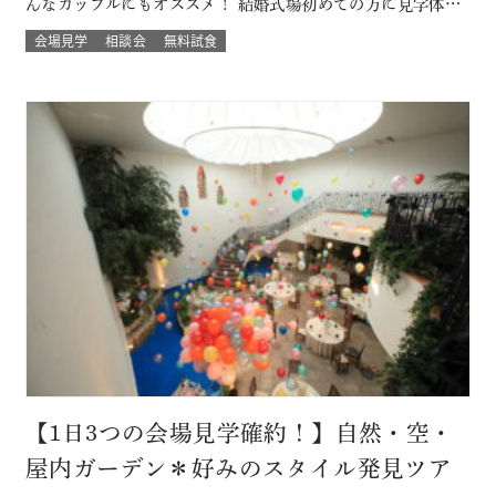
んなカップルにもオススメ！ 結婚式場初めての方に見学体験
ウェディング試食も結婚式の挙式体験も披露宴演出体験
会場見学
相談会
無料試食
も！！ いろいろな体験が気軽にできるよくばりフェア♪ 結婚
式場館内をぐるっと回って、招かれたゲスト目線での結婚式
当日の過ごし方も体験して…
【1日3つの会場見学確約！】自然・空・
屋内ガーデン＊好みのスタイル発見ツア