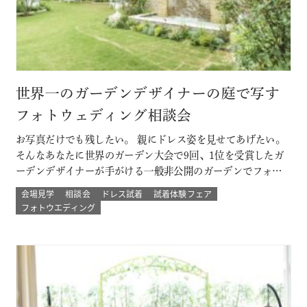
世界一のガーデンデザイナーの庭で写す
フォトウェディング相談会
お写真だけでも残したい。 親にドレス姿を見せてあげたい。
そんなあなたに世界のガーデン大会で9回、1位を受賞したガ
ーデンデザイナーが手がける一般非公開のガーデンでフォト
ウェディング。 プロのカメラマンと一緒に 二人以外は誰もい
会場見学
相談会
ドレス試着
試着体験フェア
ない こだわりのプライベートガーデンでのウェディングフォ
フォトウエディング
ト体験ができる！ その他にも少人数結婚式や挙式のみなど
のプランもご用意 詳し…