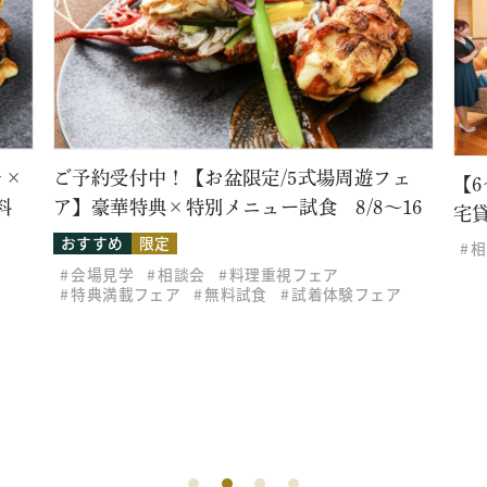
レ×
ご予約受付中！【お盆限定/5式場周遊フェ
【
料
ア】豪華特典×特別メニュー試食 8/8～16
宅
おすすめ
限定
相
会場見学
相談会
料理重視フェア
特典満載フェア
無料試食
試着体験フェア