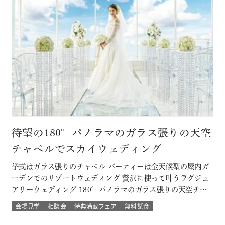
待望の180°パノラマのガラス張りの天空
チャペルでスカイウェディング
挙式はガラス張りのチャペル パーティーは全天候型の屋内ガ
ーデンでのリゾートウェディング 贅沢に使って叶うラグジュ
アリーウェディング 180°パノラマのガラス張りの天空チャ
ペルでは 流れる雲や透き通る青空に包まれ まるで空の上で
会場見学
相談会
特典満載フェア
無料試食
挙げる結婚式 組数限定！でご提供！ このフェアに含まれるコ
ンテンツ SPECIAL BENEFITS HPからフェア予約された方