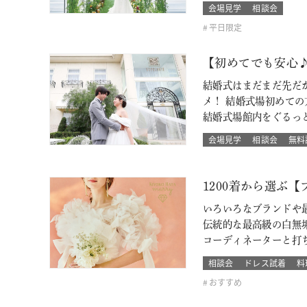
会場見学
相談会
平日限定
【初めてでも安心
結婚式はまだまだ先だ
メ！ 結婚式場初めて
結婚式場館内をぐるっ
会場見学
相談会
無料
1200着から選ぶ
いろいろなブランドや最
伝統的な最高級の白無
コーディネーターと打
相談会
ドレス試着
料
おすすめ