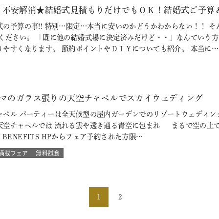
！不安解消★結婚式見積もりだけでもＯＫ！結婚式ご予算
式の予算の事!! 特別…限定…本当に安いのかどうかわからない！！ 
参ください。 「既に他の結婚式場に決定済みだけど・・」なんていう
りやすくなります。 節約ポイントやＤＩＹについても紹介。 本当に…
ラマのガラス張りの天空チャペルでスカイウェディング
ペル パーティーは全天候型の屋内ガーデンでのリゾートウェディング
天空チャペルでは 流れる雲や透き通る青空に包まれ まるで空の上で
L BENEFITS HPからフェア予約された方限…
満載フェア
無料試食
1
2