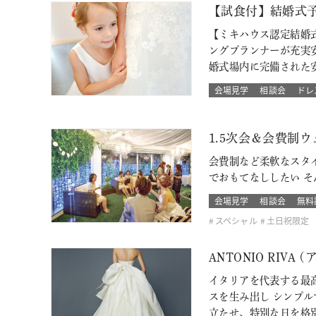
【試食付】結婚式
【ミキハウス認定結婚
ングプランナーが充実
婚式場内に完備された
会場見学
相談会
ドレ
1.5次会＆会費制
会費制など柔軟なスタ
でおもてなししたい 
会場見学
相談会
無料
スペシャル
土日祝限定
ANTONIO RI
イタリアを代表する最高
スを生み出し シンプ
立たせ、特別な日を格