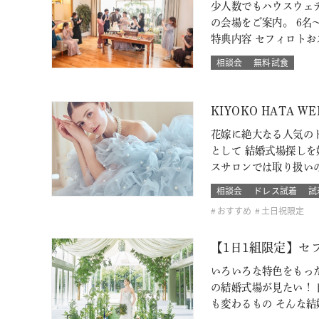
少人数でもハウスウェ
の会場をご案内。 6名～
特典内容 セフィロト
相談会
無料試食
KIYOKO HATA 
花嫁に絶大なる人気のド
として 結婚式場探し
スサロンでは取り扱い
相談会
ドレス試着
試
おすすめ
土日祝限定
【1日1組限定】セ
いろいろな特色をもっ
の結婚式場が見たい！
も変わるもの そんな