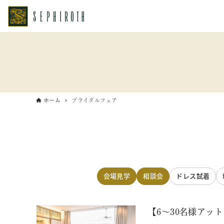
ホーム
ブライダルフェア
会場見学
相談会
ドレス試着
【6～30名様アッ