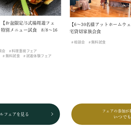
【お盆限定/5式場周遊フェ
【6～30名様アットホームウ
特別メニュー試食 8/8～16
宅貸切家族会食
相談会
無料試食
談会
料理重視フェア
無料試食
試着体験フェア
フェアの参加が
ルフェアを見る
いつで