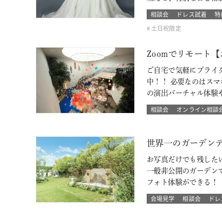
相談会
ドレス試着
特
土日祝限定
Zoomでリモート
ご自宅で気軽にブライ
中！！ 必要なのはス
の演出バーチャル体験
相談会
オンライン相談
世界一のガーデン
お写真だけでも残した
一般非公開のガーデン
フォト体験ができる！
会場見学
相談会
ドレ