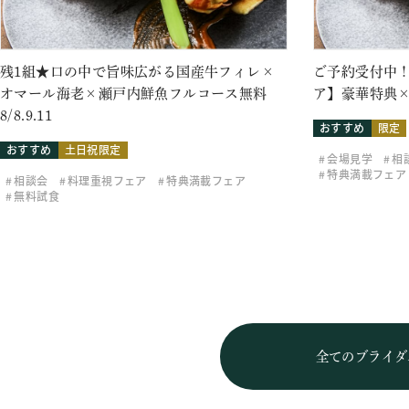
残1組★口の中で旨味広がる国産牛フィレ×
ご予約受付中！
オマール海老×瀬戸内鮮魚フルコース無料
ア】豪華特典×
8/8.9.11
おすすめ
限定
おすすめ
土日祝限定
会場見学
相
特典満載フェア
相談会
料理重視フェア
特典満載フェア
無料試食
全てのブライダ