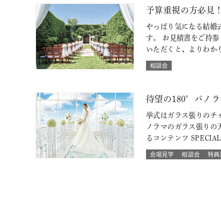
予算重視の方必見
やっぱり気になる結婚
す。 お見積書をご持
いただくと、よりわか
相談会
待望の180°パノ
挙式はガラス張りのチャ
ノラマのガラス張りの
るコンテンツ SPECIA
会場見学
相談会
特典