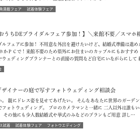
典満載フェア
試着体験フェア
【おうちDEブライダルフェア参加！】＼来館不要／スマホ
ダルフェアに参加！ 不用意な外出を避けたいけど、結婚式準備は進め
マホかＰＣで！来館不要のため県外にお住まいのカップルにもおすすめ
やウェディングプランナーとの直接の質問など自宅にいながらにして 
会
デザイナーの庭で写すフォトウェディング相談会
い。 親にドレス姿を見せてあげたい。 そんなあなたに世界のガーデン
でフォトウェディング。 プロのカメラマンと一緒に 二人以外は誰も
 その他にも少人数結婚式や挙式のみなどのプランもご用意 詳し…
ス試着
試着体験フェア
フォトウエディング