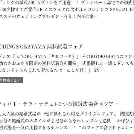
ディングの挙式が叶うプランをご用意！！ プライベート邸宅での挙式
30名様までご案内OK このフェアに含まれるコンテンツ SPECIAL 
おススメのウェディングプレゼント有り！内容は来…
WEDDINGS OKAYAMA 無料試着フェア
レス『 KIYOKO HATA（キヨコハタ）』 そのKIYOKOHATA
を始めたおふたり限定の無料試着会を開催。 式場探しと一緒にドレス
のないドレスも見れて着れるのは「ここだけ！」 SN…
着体験フェア
フィロト・テラ・ナチュレ3つの結婚式場合同ツアー
た大人気の結婚式場が一気に見れるお得なブライダルフェア。 結婚式
 自分の結婚式のスタイルがまだ分からないカップルは必見！ お呼び
結婚式場を一気に比較できるチャンス！！ このフェアに含まれるコン…