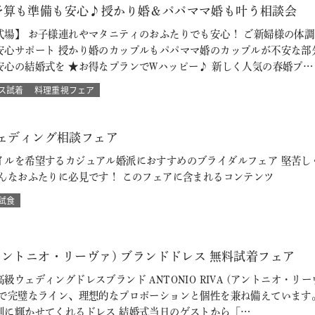
予算も準備も安心♪授かり婚＆パパママ婚も叶う相談会
式場】 お子様連れやマタニティのおふたりでも安心！ ご新婦様の体
安心サポート 授かり婚のカップルもパパママ婚のカップルが不安な部
安心の結婚式を ★お得なプランでWハッピー♪ 新しく人気の春婚プ…
ス試着
料理重視フェア
ウェディング相談フェア
イルを希望するカジュアル婚派におすすめのブライダルフェア 堅苦し
そんなおふたりに必見です！ このフェアに含まれるコンテンツ
試食
VA (アントニオ・リーヴァ) ブランドドレス 無料試着フェア
級ウェディングドレスブランド ANTONIO RIVA (アントニオ・
ルで完璧なライン、理想的なプロポーションと個性を兼ね備えています
別に輝かせてくれるドレス 結婚式当日のゲストから「…