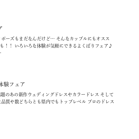
ア
ロポーズもまだなんだけど… そんなカップルにもオスス
験も！！ いろいろな体験が気軽にできるよくばりフェア♪
…
体験フェア
Ｓで話題のあの新作ウェディングドレスやカラードレス そして
は品質や数どちらとも県内でもトップレベル プロのドレス