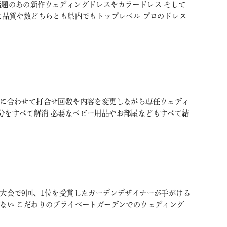
Ｓで話題のあの新作ウェディングドレスやカラードレス そして
は品質や数どちらとも県内でもトップレベル プロのドレス
調に合わせて打合せ回数や内容を変更しながら専任ウェディ
分をすべて解消 必要なベビー用品やお部屋などもすべて結
大会で9回、1位を受賞したガーデンデザイナーが手がける
いない こだわりのプライベートガーデンでのウェディング