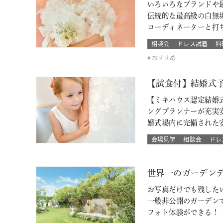
いろいろなブランドや最
伝統的な最高級の白無
コーディネーターと打
相談会
ドレス試着
料
おすすめ
【試食付】結婚式
【ミキハウス認定結婚
ングプランナーが充実
婚式場内に完備された
会場見学
相談会
ドレ
世界一のガーデン
お写真だけでも残した
一般非公開のガーデン
フォト体験ができる！