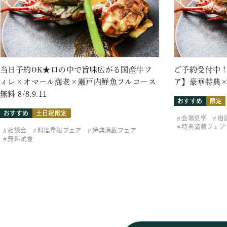
当日予約OK★口の中で旨味広がる国産牛フ
ご予約受付中！
ィレ×オマール海老×瀬戸内鮮魚フルコース
ア】豪華特典×
無料 8/8.9.11
おすすめ
限定
おすすめ
土日祝限定
会場見学
相
特典満載フェア
相談会
料理重視フェア
特典満載フェア
無料試食