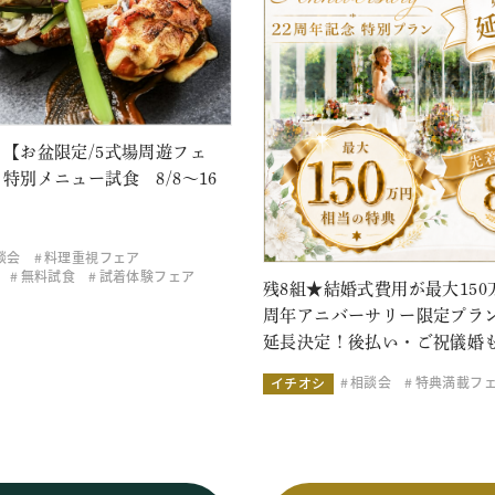
【お盆限定/5式場周遊フェ
特別メニュー試食 8/8～16
談会
料理重視フェア
無料試食
試着体験フェア
残8組★結婚式費用が最大150万
周年アニバーサリー限定プラ
延長決定！後払い・ご祝儀婚
相談会
特典満載フ
イチオシ