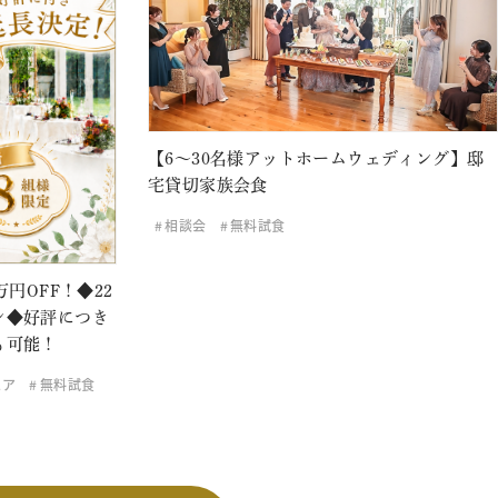
【6～30名様アットホームウェディング】邸
宅貸切家族会食
相談会
無料試食
円OFF！◆22
ン◆好評につき
も可能！
ェア
無料試食