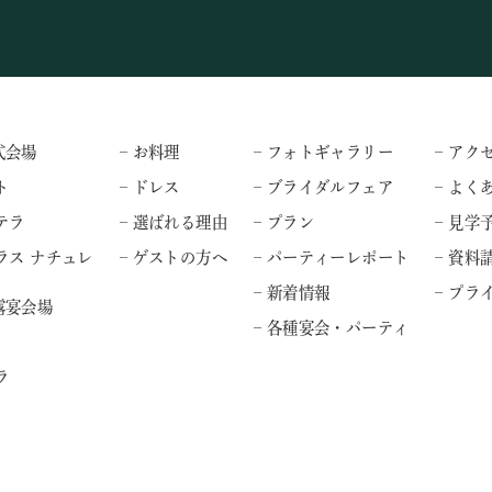
式会場
– お料理
– フォトギャラリー
– アク
ト
– ドレス
– ブライダルフェア
– よく
テラ
– 選ばれる理由
– プラン
– 見学
ラス ナチュレ
– ゲストの方へ
– パーティーレポート
– 資料
– 新着情報
– プ
露宴会場
– 各種宴会・パーティ
ラ