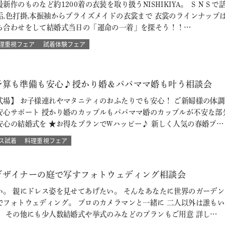
新作のものなど約1200着の衣装を取り扱うNISHIKIYA。 ＳＮ
垢,色打掛,本振袖からブライズメイドの衣裳まで 衣裳のラインナップ
ち合わせをして結婚式当日の「運命の一着」を探そう！！…
理重視フェア
試着体験フェア
予算も準備も安心♪授かり婚＆パパママ婚も叶う相談会
式場】 お子様連れやマタニティのおふたりでも安心！ ご新婦様の体
安心サポート 授かり婚のカップルもパパママ婚のカップルが不安な部
安心の結婚式を ★お得なプランでWハッピー♪ 新しく人気の春婚プ…
ス試着
料理重視フェア
デザイナーの庭で写すフォトウェディング相談会
い。 親にドレス姿を見せてあげたい。 そんなあなたに世界のガーデン
でフォトウェディング。 プロのカメラマンと一緒に 二人以外は誰も
 その他にも少人数結婚式や挙式のみなどのプランもご用意 詳し…