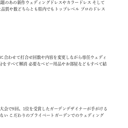
Ｓで話題のあの新作ウェディングドレスやカラードレス そして
は品質や数どちらとも県内でもトップレベル プロのドレス
調に合わせて打合せ回数や内容を変更しながら専任ウェディ
分をすべて解消 必要なベビー用品やお部屋などもすべて結
大会で9回、1位を受賞したガーデンデザイナーが手がける
いない こだわりのプライベートガーデンでのウェディング