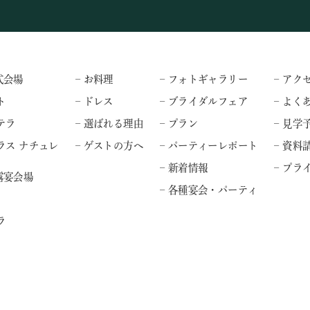
式会場
– お料理
– フォトギャラリー
– アク
ト
– ドレス
– ブライダルフェア
– よく
テラ
– 選ばれる理由
– プラン
– 見学
ラス ナチュレ
– ゲストの方へ
– パーティーレポート
– 資料
– 新着情報
– プ
露宴会場
– 各種宴会・パーティ
ラ