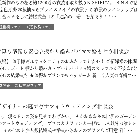
新作のものなど約1200着の衣装を取り扱うNISHIKIYA。 ＳＮ
垢,色打掛,本振袖からブライズメイドの衣裳まで 衣裳のラインナップ
ち合わせをして結婚式当日の「運命の一着」を探そう！！…
理重視フェア
試着体験フェア
予算も準備も安心♪授かり婚＆パパママ婚も叶う相談会
式場】 お子様連れやマタニティのおふたりでも安心！ ご新婦様の体
安心サポート 授かり婚のカップルもパパママ婚のカップルが不安な部
安心の結婚式を ★お得なプランでWハッピー♪ 新しく人気の春婚プ…
ス試着
料理重視フェア
デザイナーの庭で写すフォトウェディング相談会
い。 親にドレス姿を見せてあげたい。 そんなあなたに世界のガーデン
でフォトウェディング。 プロのカメラマンと一緒に 二人以外は誰も
 その他にも少人数結婚式や挙式のみなどのプランもご用意 詳し…