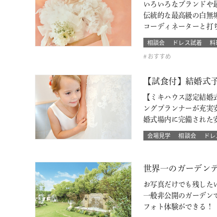
いろいろなブランドや最
伝統的な最高級の白無
コーディネーターと打
相談会
ドレス試着
料
おすすめ
【試食付】結婚式
【ミキハウス認定結婚
ングプランナーが充実
婚式場内に完備された
会場見学
相談会
ドレ
世界一のガーデン
お写真だけでも残した
一般非公開のガーデン
フォト体験ができる！