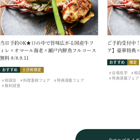
当日予約OK★口の中で旨味広がる国産牛フ
ご予約受付中！
ィレ×オマール海老×瀬戸内鮮魚フルコース
ア】豪華特典×
無料 8/8.9.11
おすすめ
限定
おすすめ
土日祝限定
会場見学
相
特典満載フェア
相談会
料理重視フェア
特典満載フェア
無料試食