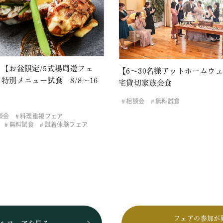
【お盆限定/5式場周遊フェ
【6～30名様アットホームウ
特別メニュー試食 8/8～16
宅貸切家族会食
相談会
無料試食
談会
料理重視フェア
無料試食
試着体験フェア
フェアの参加が