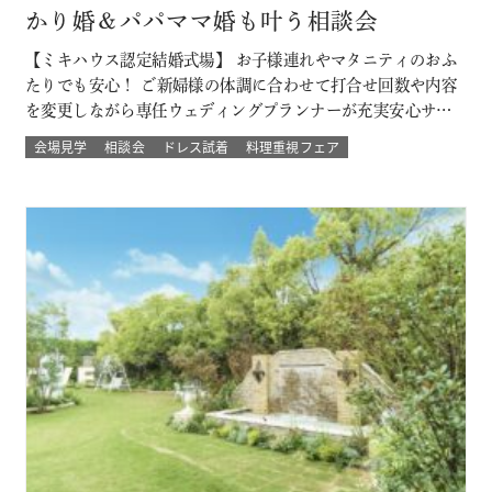
かり婚＆パパママ婚も叶う相談会
【ミキハウス認定結婚式場】 お子様連れやマタニティのおふ
たりでも安心！ ご新婦様の体調に合わせて打合せ回数や内容
を変更しながら専任ウェディングプランナーが充実安心サポ
ート 授かり婚のカップルもパパママ婚のカップルが不安な部
会場見学
相談会
ドレス試着
料理重視フェア
分をすべて解消 必要なベビー用品やお部屋などもすべて結婚
式場内に完備された安心の結婚式を ★お得なプランでWハッ
ピー♪ 新しく人気の春婚プ…