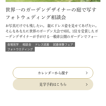
世界一のガーデンデザイナーの庭で写す
フォトウェディング相談会
お写真だけでも残したい。 親にドレス姿を見せてあげたい。
そんなあなたに世界のガーデン大会で9回、1位を受賞したガ
ーデンデザイナーが手がける一般非公開のガーデンでフォト
ウェディング。 プロのカメラマンと一緒に 二人以外は誰もい
会場見学
相談会
ドレス試着
試着体験フェア
ない こだわりのプライベートガーデンでのウェディングフォ
フォトウエディング
ト体験ができる！ その他にも少人数結婚式や挙式のみなど
のプランもご用意 詳し…
カレンダーから探す
見学予約はこちら