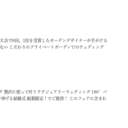
大会で9回、1位を受賞したガーデンデザイナーが手がける
いない こだわりのプライベートガーデンでのウェディング
 贅沢に使って叶うラグジュアリーウェディング 180°パ
挙げる結婚式 組数限定！でご提供！ このフェアに含まれ