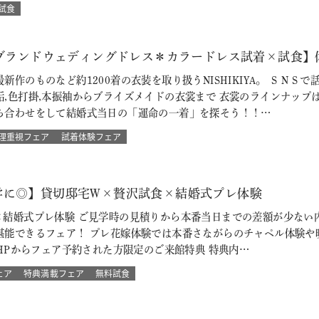
試食
【ブランドウェディングドレス＊カラードレス試着×試食】
新作のものなど約1200着の衣装を取り扱うNISHIKIYA。 ＳＮ
垢,色打掛,本振袖からブライズメイドの衣裳まで 衣裳のラインナップ
ち合わせをして結婚式当日の「運命の一着」を探そう！！…
理重視フェア
試着体験フェア
学に◎】貸切邸宅W×贅沢試食×結婚式プレ体験
×結婚式プレ体験 ご見学時の見積りから本番当日までの差額が少ない
堪能できるフェア！ プレ花嫁体験では本番さながらのチャペル体験や
ITS HPからフェア予約された方限定のご来館特典 特典内…
ェア
特典満載フェア
無料試食