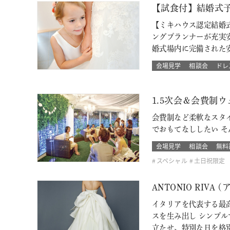
【試食付】結婚式
【ミキハウス認定結婚
ングプランナーが充実
婚式場内に完備された
会場見学
相談会
ドレ
1.5次会＆会費制
会費制など柔軟なスタ
でおもてなししたい 
会場見学
相談会
無料
スペシャル
土日祝限定
ANTONIO RI
イタリアを代表する最高
スを生み出し シンプ
立たせ、特別な日を格