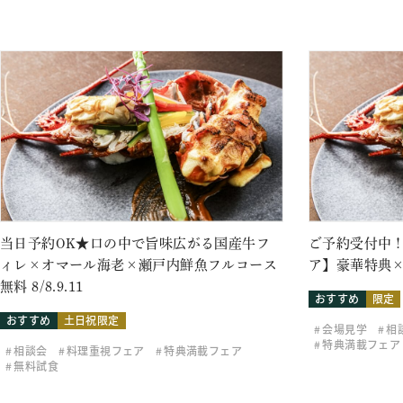
当日予約OK★口の中で旨味広がる国産牛フ
ご予約受付中！
ィレ×オマール海老×瀬戸内鮮魚フルコース
ア】豪華特典×
無料 8/8.9.11
おすすめ
限定
おすすめ
土日祝限定
会場見学
相
特典満載フェア
相談会
料理重視フェア
特典満載フェア
無料試食