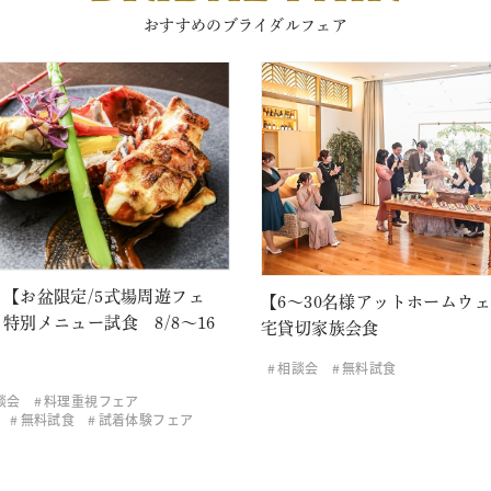
おすすめのブライダルフェア
【お盆限定/5式場周遊フェ
【6～30名様アットホームウ
特別メニュー試食 8/8～16
宅貸切家族会食
相談会
無料試食
談会
料理重視フェア
無料試食
試着体験フェア