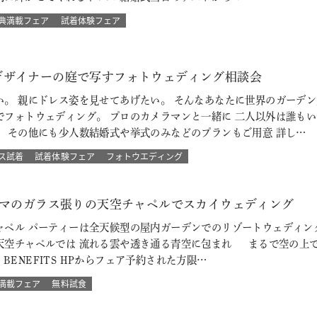
典満載フェア
試着体験フェア
デザイナーの庭で写すフォトウェディング相談会
い。 親にドレス姿を見せてあげたい。 そんなあなたに世界のガーデン
でフォトウェディング。 プロのカメラマンと一緒に 二人以外は誰も
 その他にも少人数結婚式や挙式のみなどのプランもご用意 詳し…
ス試着
試着体験フェア
フォトウエディング
ラマのガラス張りの天空チャペルでスカイウェディング
ペル パーティーは全天候型の屋内ガーデンでのリゾートウェディング
天空チャペルでは 流れる雲や透き通る青空に包まれ まるで空の上で
L BENEFITS HPからフェア予約された方限…
満載フェア
無料試食