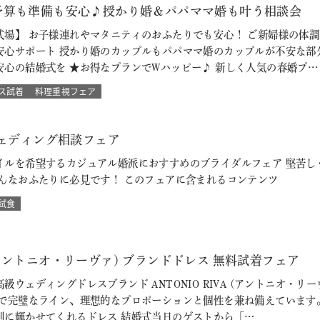
予算も準備も安心♪授かり婚＆パパママ婚も叶う相談会
式場】 お子様連れやマタニティのおふたりでも安心！ ご新婦様の体
安心サポート 授かり婚のカップルもパパママ婚のカップルが不安な部
安心の結婚式を ★お得なプランでWハッピー♪ 新しく人気の春婚プ…
ス試着
料理重視フェア
ウェディング相談フェア
イルを希望するカジュアル婚派におすすめのブライダルフェア 堅苦し
そんなおふたりに必見です！ このフェアに含まれるコンテンツ
試食
VA (アントニオ・リーヴァ) ブランドドレス 無料試着フェア
級ウェディングドレスブランド ANTONIO RIVA (アントニオ・
ルで完璧なライン、理想的なプロポーションと個性を兼ね備えています
別に輝かせてくれるドレス 結婚式当日のゲストから「…