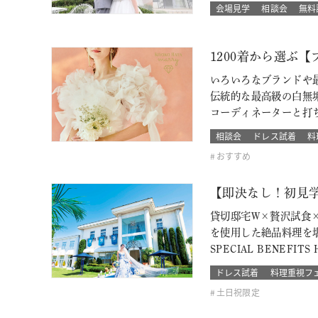
会場見学
相談会
無料
1200着から選ぶ
いろいろなブランドや最
伝統的な最高級の白無
コーディネーターと打
相談会
ドレス試着
料
おすすめ
【即決なし！初見
貸切邸宅W×贅沢試食
を使用した絶品料理を
SPECIAL BENEF
ドレス試着
料理重視フ
土日祝限定