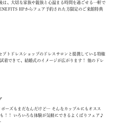
後は、大切な家族や親族と心温まる時間を過ごせる一軒で
BENEFITS HPからフェア予約された方限定のご来館特典
のコンセプトドレスショップのドレスサロンと提携している特権
も試着できて、結婚式のイメージが広がります！ 他のドレ
ア
ロポーズもまだなんだけど… そんなカップルにもオスス
験も！！ いろいろな体験が気軽にできるよくばりフェア♪
…