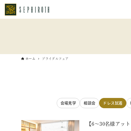
ホーム
ブライダルフェア
会場見学
相談会
ドレス試着
【6～30名様アッ