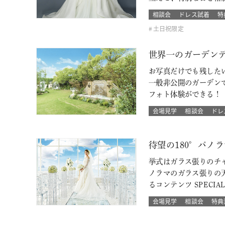
相談会
ドレス試着
特
土日祝限定
世界一のガーデン
お写真だけでも残した
一般非公開のガーデン
フォト体験ができる！
会場見学
相談会
ドレ
待望の180°パノ
挙式はガラス張りのチャ
ノラマのガラス張りの
るコンテンツ SPECIA
会場見学
相談会
特典