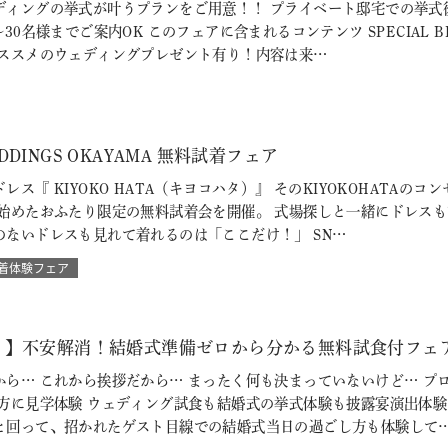
ディングの挙式が叶うプランをご用意！！ プライベート邸宅での挙式
30名様までご案内OK このフェアに含まれるコンテンツ SPECIAL 
おススメのウェディングプレゼント有り！内容は来…
WEDDINGS OKAYAMA 無料試着フェア
レス『 KIYOKO HATA（キヨコハタ）』 そのKIYOKOHATA
を始めたおふたり限定の無料試着会を開催。 式場探しと一緒にドレス
のないドレスも見れて着れるのは「ここだけ！」 SN…
着体験フェア
♪】不安解消！結婚式準備ゼロから分かる無料試食付フェ
から… これから挨拶だから… まったく何も決まっていないけど… プ
の方に見学体験 ウェディング試食も結婚式の挙式体験も披露宴演出体
と回って、招かれたゲスト目線での結婚式当日の過ごし方も体験して