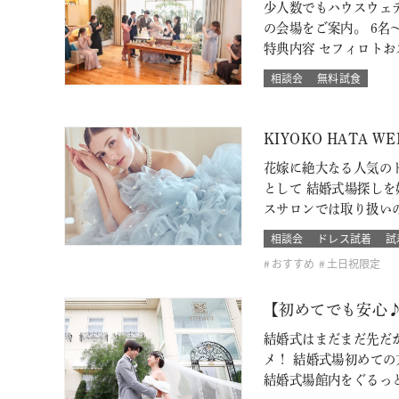
少人数でもハウスウェ
の会場をご案内。 6名～
特典内容 セフィロト
相談会
無料試食
KIYOKO HATA 
花嫁に絶大なる人気のド
として 結婚式場探し
スサロンでは取り扱い
相談会
ドレス試着
試
おすすめ
土日祝限定
【初めてでも安心
結婚式はまだまだ先だ
メ！ 結婚式場初めて
結婚式場館内をぐるっ