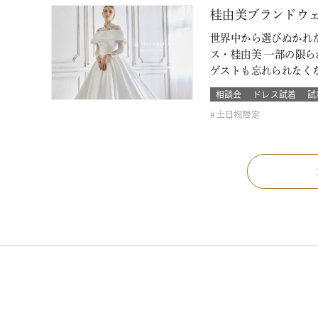
桂由美ブランドウ
世界中から選びぬかれ
ス・桂由美 一部の限
ゲストも忘れられなく
相談会
ドレス試着
試
土日祝限定