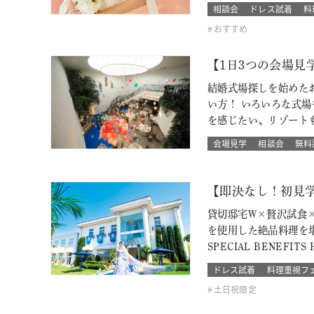
相談会
ドレス試着
料
おすすめ
【1日3つの会場
結婚式場探しを始めた
い方！ いろいろな式
を感じたい、リゾート
会場見学
相談会
無料
【即決なし！初見
貸切邸宅W×贅沢試食
を使用した絶品料理を
SPECIAL BENEF
ドレス試着
料理重視フ
土日祝限定