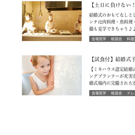
【土日に負けない
結婚式のおもてなしと
ンチは肉料理・魚料理
備も見学できちゃう♪
会場見学
相談会
料理
【試食付】結婚式
【ミキハウス認定結婚
ングプランナーが充実
婚式場内に完備された
会場見学
相談会
ドレ