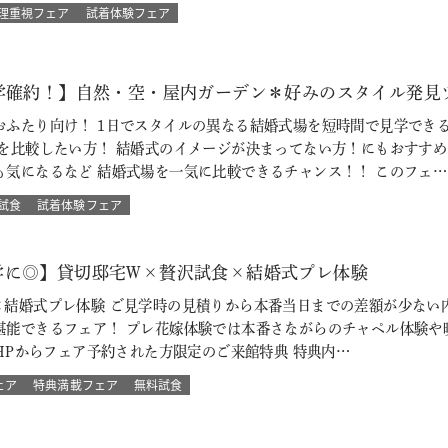
理重視フェア
試着体験フェア
見学確約！】自然・空・屋内ガーデン＊好みのスタイル発見
おふたり向け！ 1日でスタイルの異なる結婚式場を短時間で見学でき
場を比較したい方！ 結婚式のイメージが決まってない方！にもおすす
も気になるなど 結婚式場を一気に比較できるチャンス！！ このフェ…
試食
試着体験フェア
学に◎】貸切邸宅W×贅沢試食×結婚式プレ体験
×結婚式プレ体験 ご見学時の見積りから本番当日までの差額が少ない
堪能できるフェア！ プレ花嫁体験では本番さながらのチャペル体験や
ITS HPからフェア予約された方限定のご来館特典 特典内…
ェア
特典満載フェア
無料試食