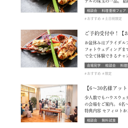
ナルの珠玉の一品。 
相談会
料理重視フェア
おすすめ
土日祝限定
ご予約受付中！【お
お盆休みはブライダルフ
フォトウェディングま
で全て体験できるチャンス
会場見学
相談会
料理
おすすめ
限定
【6～30名様アッ
少人数でもハウスウェ
の会場をご案内。 6名～
特典内容 セフィロト
相談会
無料試食