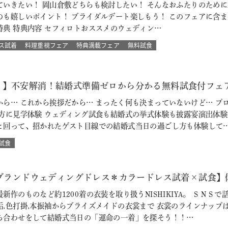
ていきたい！ 岡山倉敷どちらも検討したい！ そんなおふたりのために
嬉しいポイント！ ブライダルデート楽しもう！ このフェアに含まれるコン
典 特典内容 セフィロトおススメのウェディン…
ス試着
料理重視フェア
特典満載フェア
無料試食
♪】不安解消！結婚式準備ゼロから分かる無料試食付フェ
から… これから挨拶だから… まったく何も決まっていないけど… プ
の方に見学体験 ウェディング試食も結婚式の挙式体験も披露宴演出体
と回って、招かれたゲスト目線での結婚式当日の過ごし方も体験して
試食
【ブランドウェディングドレス＊カラードレス試着×試食】
新作のものなど約1200着の衣装を取り扱うNISHIKIYA。 ＳＮ
垢,色打掛,本振袖からブライズメイドの衣裳まで 衣裳のラインナップ
ち合わせをして結婚式当日の「運命の一着」を探そう！！…