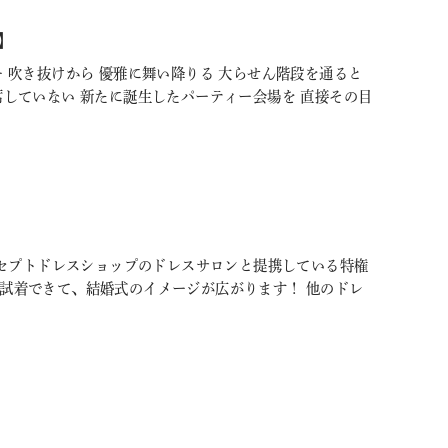
】
 吹き抜けから 優雅に舞い降りる 大らせん階段を通ると
席していない 新たに誕生したパーティー会場を 直接その目
のコンセプトドレスショップのドレスサロンと提携している特権
も試着できて、結婚式のイメージが広がります！ 他のドレ