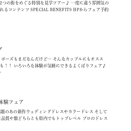
2つの街をめぐる特別な見学ツアー♪ 一度に違う雰囲気の
テンツ SPECIAL BENEFITS HPからフェア予約
ア
ロポーズもまだなんだけど… そんなカップルにもオスス
験も！！ いろいろな体験が気軽にできるよくばりフェア♪
…
体験フェア
Ｓで話題のあの新作ウェディングドレスやカラードレス そして
は品質や数どちらとも県内でもトップレベル プロのドレス