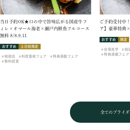
当日予約OK★口の中で旨味広がる国産牛フ
ご予約受付中！
ィレ×オマール海老×瀬戸内鮮魚フルコース
ア】豪華特典×
無料 8/8.9.11
おすすめ
限定
おすすめ
土日祝限定
会場見学
相
特典満載フェア
相談会
料理重視フェア
特典満載フェア
無料試食
全てのブライダ