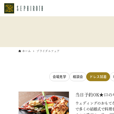
ホーム
ブライダルフェア
会場見学
相談会
ドレス試着
当日予約OK★口の
ウェディングのおもてな
で多くの結婚式で料理