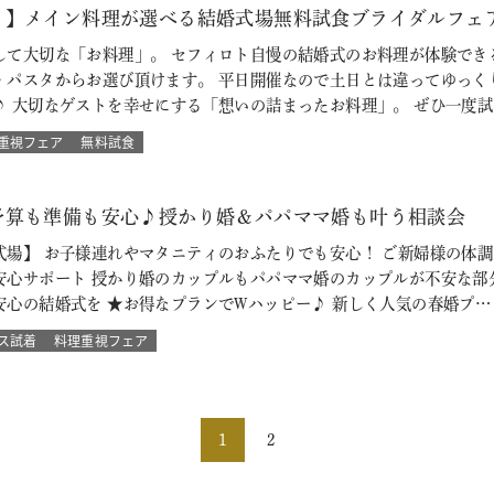
！】メイン料理が選べる結婚式場無料試食ブライダルフェ
して大切な「お料理」。 セフィロト自慢の結婚式のお料理が体験でき
・パスタからお選び頂けます。 平日開催なので土日とは違ってゆっく
♪ 大切なゲストを幸せにする「想いの詰まったお料理」。 ぜひ一度試
重視フェア
無料試食
予算も準備も安心♪授かり婚＆パパママ婚も叶う相談会
式場】 お子様連れやマタニティのおふたりでも安心！ ご新婦様の体
安心サポート 授かり婚のカップルもパパママ婚のカップルが不安な部
安心の結婚式を ★お得なプランでWハッピー♪ 新しく人気の春婚プ…
ス試着
料理重視フェア
1
2