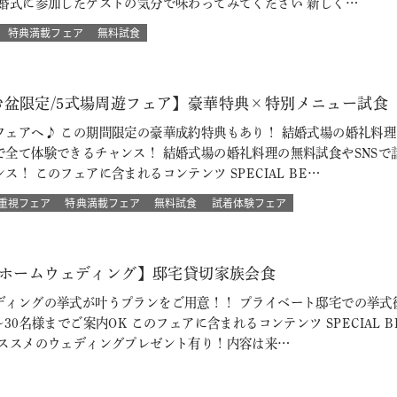
結婚式に参加したゲストの気分で味わってみてください 新しく…
特典満載フェア
無料試食
盆限定/5式場周遊フェア】豪華特典×特別メニュー試食 8
ェアへ♪ この期間限定の豪華成約特典もあり！ 結婚式場の婚礼料理
で全て体験できるチャンス！ 結婚式場の婚礼料理の無料試食やSNSで
！ このフェアに含まれるコンテンツ SPECIAL BE…
重視フェア
特典満載フェア
無料試食
試着体験フェア
トホームウェディング】邸宅貸切家族会食
ディングの挙式が叶うプランをご用意！！ プライベート邸宅での挙式
30名様までご案内OK このフェアに含まれるコンテンツ SPECIAL 
おススメのウェディングプレゼント有り！内容は来…