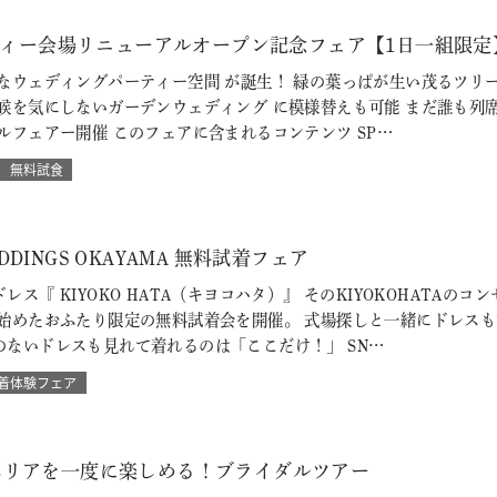
ーティー会場リニューアルオープン記念フェア【1日一組限定
ウェディングパーティー空間 が誕生！ 緑の葉っぱが生い茂るツリー
候を気にしないガーデンウェディング に模様替えも可能 まだ誰も列
ルフェアー開催 このフェアに含まれるコンテンツ SP…
無料試食
WEDDINGS OKAYAMA 無料試着フェア
レス『 KIYOKO HATA（キヨコハタ）』 そのKIYOKOHATA
を始めたおふたり限定の無料試着会を開催。 式場探しと一緒にドレス
のないドレスも見れて着れるのは「ここだけ！」 SN…
着体験フェア
エリアを一度に楽しめる！ブライダルツアー