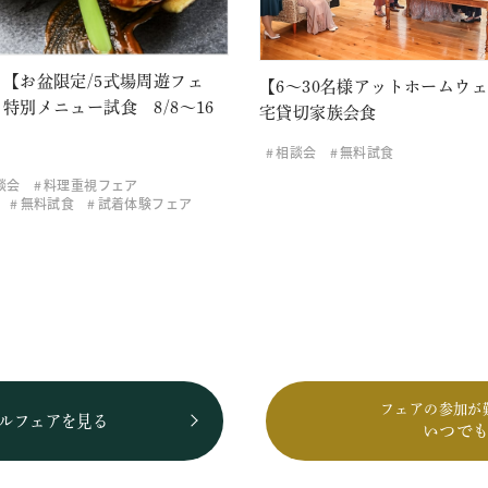
【お盆限定/5式場周遊フェ
【6～30名様アットホームウ
特別メニュー試食 8/8～16
宅貸切家族会食
相談会
無料試食
談会
料理重視フェア
無料試食
試着体験フェア
フェアの参加が
ルフェアを見る
いつで