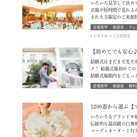
いろいろ見学して決め
式場が短時間で見れるのも
された方限定のご来館特
会場見学
相談会
ドレ
おすすめ
土日祝限定
【初めてでも安心
結婚式はまだまだ先だ
メ！ 結婚式場初めて
結婚式場館内をぐるっ
会場見学
相談会
無料
1200着から選ぶ
いろいろなブランドや最
伝統的な最高級の白無
コーディネーターと打