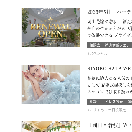
2026年5月 パ
岡山花嫁に贈る 新たな
純白の空間が広がる 天
で体験できる ブライダ
相談会
特典満載フェア
スペシャル
KIYOKO HATA 
花嫁に絶大なる人気のド
として 結婚式場探し
スサロンでは取り扱い
相談会
ドレス試着
試
おすすめ
土日祝限定
『岡山×倉敷』W