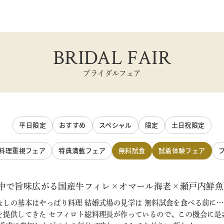
BRIDAL FAIR
ブライダルフェア
平日限定
おすすめ
スペシャル
限定
土日祝限定
料理重視フェア
特典満載フェア
無料試食
試着体験フェア
中で旨味広がる国産牛フィレ×オマール海老×瀬戸内鮮魚フルコ
しの基本はやっぱり料理 結婚式場の見学は 無料試食を食べる前に…
を提供してきた セフィロト総料理長が作っているので、この機会に是非