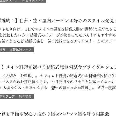
見学確約！】自然・空・屋内ガーデン＊好みのスタイル発見
おふたり向け！ 1日でスタイルの異なる結婚式場を短時間で見学でき
場を比較したい方！ 結婚式のイメージが決まってない方！にもおすす
も気になるなど 結婚式場を一気に比較できるチャンス！！ このフェ…
試食
試着体験フェア
！】メイン料理が選べる結婚式場無料試食ブライダルフェ
して大切な「お料理」。 セフィロト自慢の結婚式のお料理が体験でき
・パスタからお選び頂けます。 平日開催なので土日とは違ってゆっく
♪ 大切なゲストを幸せにする「想いの詰まったお料理」。 ぜひ一度試
重視フェア
無料試食
予算も準備も安心♪授かり婚＆パパママ婚も叶う相談会