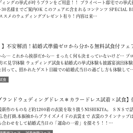
ディングの挙式が叶うプランをご用意！！ プライベート邸宅での挙式
30名様までご案内OK このフェアに含まれるコンテンツ SPECIAL 
おススメのウェディングプレゼント有り！内容は来…
♪】不安解消！結婚式準備ゼロから分かる無料試食付フェ
から… これから挨拶だから… まったく何も決まっていないけど… プ
の方に見学体験 ウェディング試食も結婚式の挙式体験も披露宴演出体
と回って、招かれたゲスト目線での結婚式当日の過ごし方も体験して
試食
【ブランドウェディングドレス＊カラードレス試着×試食】
新作のものなど約1200着の衣装を取り扱うNISHIKIYA。 ＳＮ
垢,色打掛,本振袖からブライズメイドの衣裳まで 衣裳のラインナップ
ち合わせをして結婚式当日の「運命の一着」を探そう！！…
理重視フェア
試着体験フェア