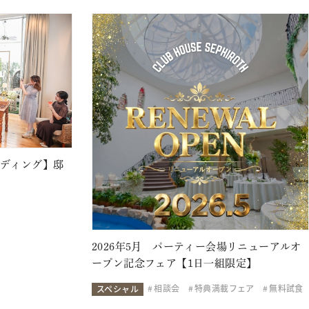
ェディング】邸
2026年5月 パーティー会場リニューアルオ
ープン記念フェア【1日一組限定】
相談会
特典満載フェア
無料試食
スペシャル