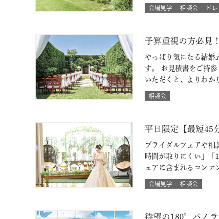
会場見学
相談会
ドレ
予算重視の方必見
やっぱり気になる結婚
す。 お見積書をご持
いただくと、よりわか
相談会
平日限定【最短4
ブライダルフェアや相
時間が取りにくい」「
ェアに含まれるコンテ
会場見学
相談会
待望の180°パノ