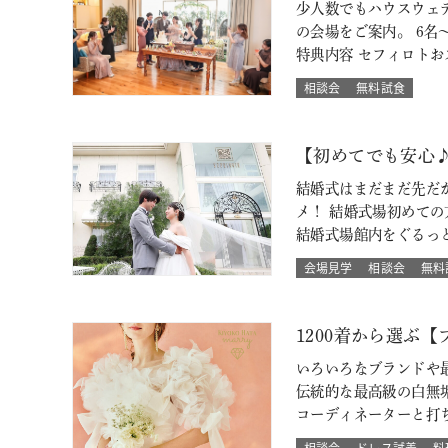
少人数でもハウスウェ
の会場をご案内。 6名～
特典内容 セフィロト
相談会
無料試食
【初めてでも安心
結婚式はまだまだ先だ
メ！ 結婚式場初めて
結婚式場館内をぐるっ
会場見学
相談会
無料
1200着から選ぶ
いろいろなブランドや最
伝統的な最高級の白無
コーディネーターと打
相談会
ドレス試着
料