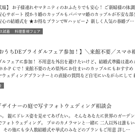
式場】 お子様連れやマタニティのおふたりでも安心！ ご新婦様の体
安心サポート 授かり婚のカップルもパパママ婚のカップルが不安な部
安心の結婚式を ★お得なプランでWハッピー♪ 新しく人気の春婚プ…
ス試着
料理重視フェア
【おうちDEブライダルフェア参加！】＼来館不要／スマホ
ダルフェアに参加！ 不用意な外出を避けたいけど、結婚式準備は進め
マホかＰＣで！来館不要のため県外にお住まいのカップルにもおすすめ
やウェディングプランナーとの直接の質問など自宅にいながらにして 
会
デザイナーの庭で写すフォトウェディング相談会
い。 親にドレス姿を見せてあげたい。 そんなあなたに世界のガーデン
でフォトウェディング。 プロのカメラマンと一緒に 二人以外は誰も
 その他にも少人数結婚式や挙式のみなどのプランもご用意 詳し…