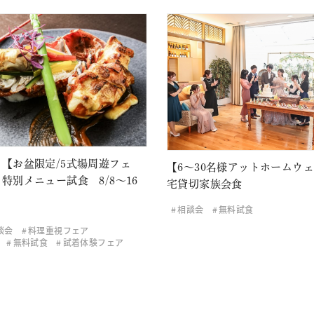
【お盆限定/5式場周遊フェ
【6～30名様アットホームウ
特別メニュー試食 8/8～16
宅貸切家族会食
相談会
無料試食
談会
料理重視フェア
無料試食
試着体験フェア