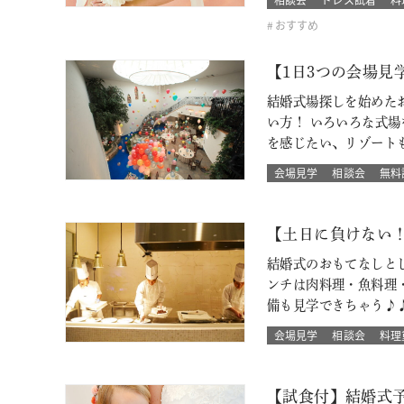
おすすめ
【1日3つの会場
結婚式場探しを始めた
い方！ いろいろな式
を感じたい、リゾート
会場見学
相談会
無料
【土日に負けない
結婚式のおもてなしと
ンチは肉料理・魚料理
備も見学できちゃう♪
会場見学
相談会
料理
【試食付】結婚式