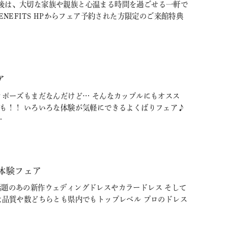
後は、大切な家族や親族と心温まる時間を過ごせる一軒で
BENEFITS HPからフェア予約された方限定のご来館特典
ア
ロポーズもまだなんだけど… そんなカップルにもオスス
験も！！ いろいろな体験が気軽にできるよくばりフェア♪
…
体験フェア
Ｓで話題のあの新作ウェディングドレスやカラードレス そして
は品質や数どちらとも県内でもトップレベル プロのドレス