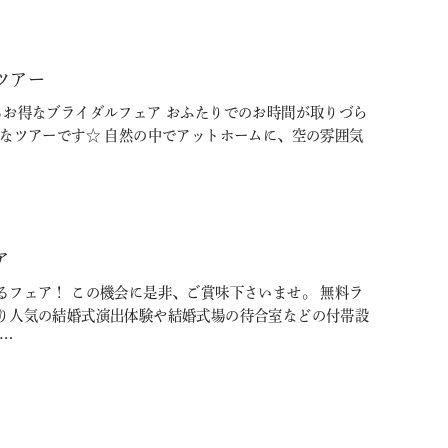
ツアー
るお得なブライダルフェア おふたりでのお時間が取りづら
めなツアーです☆ 自然の中でアットホームに、空の雰囲気
ア
るフェア！ この機会に是非、ご賞味下さいませ。 無料ラ
り人気の結婚式演出体験や結婚式場の待合室などの付帯設
…