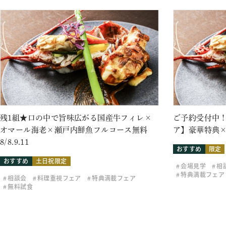
残1組★口の中で旨味広がる国産牛フィレ×
ご予約受付中！
オマール海老×瀬戸内鮮魚フルコース無料
ア】豪華特典×
8/8.9.11
おすすめ
限定
おすすめ
土日祝限定
会場見学
相
特典満載フェア
相談会
料理重視フェア
特典満載フェア
無料試食