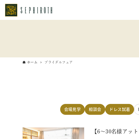
ホーム
ブライダルフェア
会場見学
相談会
ドレス試着
【6～30名様アッ