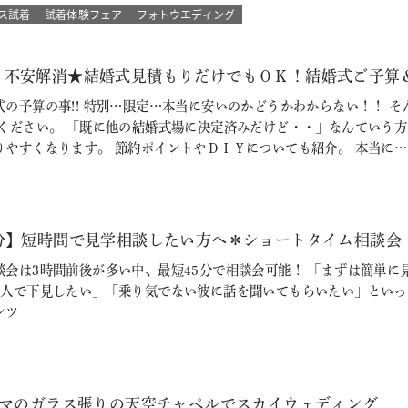
ス試着
試着体験フェア
フォトウエディング
！不安解消★結婚式見積もりだけでもＯＫ！結婚式ご予算
式の予算の事!! 特別…限定…本当に安いのかどうかわからない！！ 
参ください。 「既に他の結婚式場に決定済みだけど・・」なんていう
りやすくなります。 節約ポイントやＤＩＹについても紹介。 本当に…
5分】短時間で見学相談したい方へ＊ショートタイム相談会
談会は3時間前後が多い中、最短45分で相談会可能！ 「まずは簡単
1人で下見したい」「乗り気でない彼に話を聞いてもらいたい」といった
ンツ
ラマのガラス張りの天空チャペルでスカイウェディング