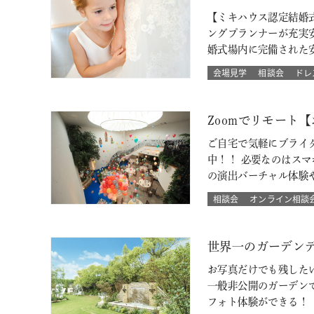
【ミキハウス認定結婚
ングプランナーが充実
婚式場内に完備された
会場見学
相談会
ドレ
Zoomでリモート
ご自宅で気軽にブライ
中！！ 必要なのはス
の演出バーチャル体験
相談会
オンライン相談
世界一のガーデン
お写真だけでも残した
一般非公開のガーデン
フォト体験ができる！