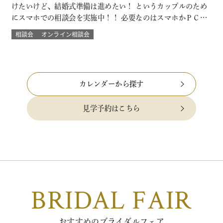
けたいけど、結婚式準備は進めたい！ というカップルのため
にスマホでの相談会を実施中！！ 必要なのはスマホかＰＣ
で！来館不要のため県外にお住まいのカップルにもおすす
相談会
オンライン相談会
め！ 結婚式場に来館したときのような臨場感とウェディング
の演出バーチャル体験やウェディングプランナーとの直接の
質問など自宅にいながらにして 結…
カレンダーから探す
見学予約はこちら
BRIDAL FAIR
おすすめのブライダルフェア