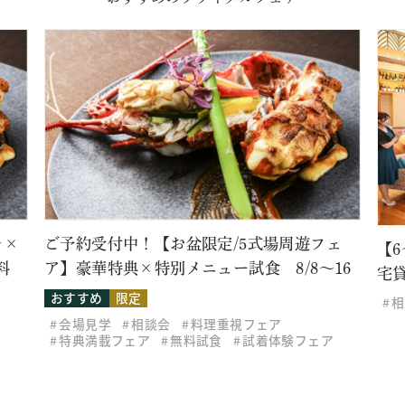
レ×
ご予約受付中！【お盆限定/5式場周遊フェ
【
料
ア】豪華特典×特別メニュー試食 8/8～16
宅
おすすめ
限定
相
会場見学
相談会
料理重視フェア
特典満載フェア
無料試食
試着体験フェア