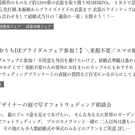
新作のものなど約1200着の衣装を取り扱うNISHIKIYA。 ＳＮ
垢,色打掛,本振袖からブライズメイドの衣裳まで 衣裳のラインナップ
ち合わせをして結婚式当日の「運命の一着」を探そう！！…
理重視フェア
試着体験フェア
【おうちDEブライダルフェア参加！】＼来館不要／スマホ
ダルフェアに参加！ 不用意な外出を避けたいけど、結婚式準備は進め
マホかＰＣで！来館不要のため県外にお住まいのカップルにもおすすめ
やウェディングプランナーとの直接の質問など自宅にいながらにして 
会
デザイナーの庭で写すフォトウェディング相談会
い。 親にドレス姿を見せてあげたい。 そんなあなたに世界のガーデン
でフォトウェディング。 プロのカメラマンと一緒に 二人以外は誰も
 その他にも少人数結婚式や挙式のみなどのプランもご用意 詳し…