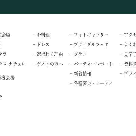
式会場
– お料理
– フォトギャラリー
– アク
ト
– ドレス
– ブライダルフェア
– よく
テラ
– 選ばれる理由
– プラン
– 見学
ラス ナチュレ
– ゲストの方へ
– パーティーレポート
– 資料
– 新着情報
– プ
露宴会場
– 各種宴会・パーティ
ラ