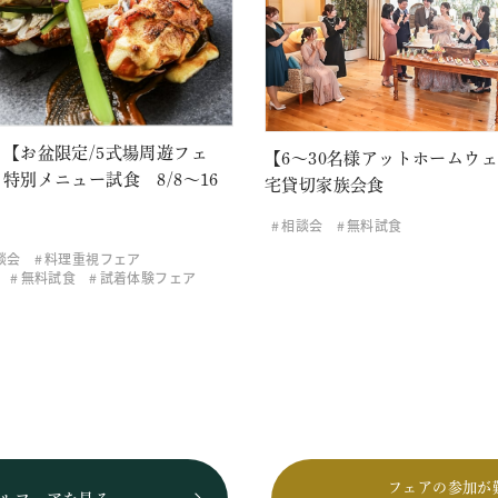
【お盆限定/5式場周遊フェ
【6～30名様アットホームウ
特別メニュー試食 8/8～16
宅貸切家族会食
相談会
無料試食
談会
料理重視フェア
無料試食
試着体験フェア
フェアの参加が