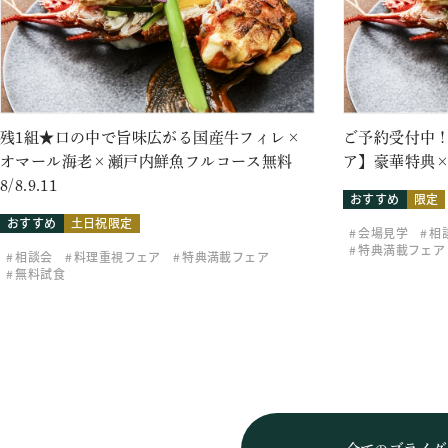
残1組★口の中で旨味広がる国産牛フィレ×
ご予約受付中！
オマール海老×瀬戸内鮮魚フルコース無料
ア】豪華特典×
8/8.9.11
おすすめ
限定
おすすめ
土日祝限定
会場見学
相
特典満載フェア
相談会
料理重視フェア
特典満載フェア
無料試食