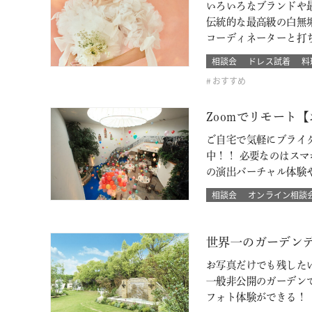
いろいろなブランドや最
伝統的な最高級の白無
コーディネーターと打
相談会
ドレス試着
料
おすすめ
Zoomでリモート
ご自宅で気軽にブライ
中！！ 必要なのはス
の演出バーチャル体験
相談会
オンライン相談
世界一のガーデン
お写真だけでも残した
一般非公開のガーデン
フォト体験ができる！