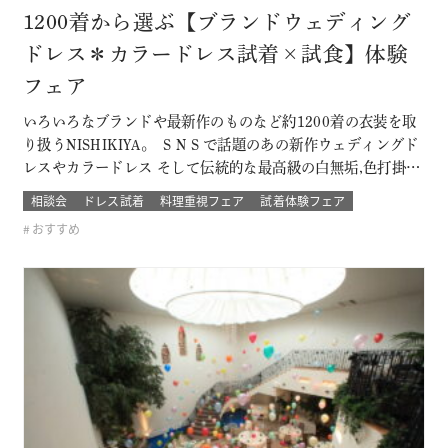
1200着から選ぶ【ブランドウェディング
ドレス＊カラードレス試着×試食】体験
フェア
いろいろなブランドや最新作のものなど約1200着の衣装を取
り扱うNISHIKIYA。 ＳＮＳで話題のあの新作ウェディングド
レスやカラードレス そして伝統的な最高級の白無垢,色打掛,本
振袖からブライズメイドの衣裳まで 衣裳のラインナップは品
相談会
ドレス試着
料理重視フェア
試着体験フェア
質や数どちらとも県内でもトップレベル プロのドレスコーデ
おすすめ
ィネーターと打ち合わせをして結婚式当日の「運命の一着」
を探そう！！…