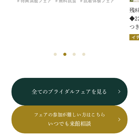
特典満載フェア
無料試食
試着体験フェア
残8
◆
つ
イ
全てのブライダルフェアを見る
フェアの参加が難しい方はこちら
いつでも来館相談