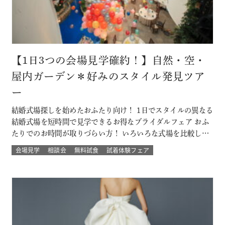
【1日3つの会場見学確約！】自然・空・
屋内ガーデン＊好みのスタイル発見ツア
ー
結婚式場探しを始めたおふたり向け！ 1日でスタイルの異なる
結婚式場を短時間で見学できるお得なブライダルフェア おふ
たりでのお時間が取りづらい方！ いろいろな式場を比較した
い方！ 結婚式のイメージが決まってない方！にもおすすめな
会場見学
相談会
無料試食
試着体験フェア
ツアーです☆ 自然の中でアットホームに、空の雰囲気を感じ
たい、リゾートも気になるなど 結婚式場を一気に比較できる
チャンス！！ このフェ…