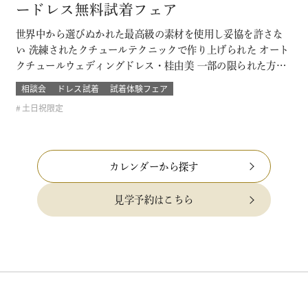
ードレス無料試着フェア
世界中から選びぬかれた最高級の素材を使用し妥協を許さな
い 洗練されたクチュールテクニックで作り上げられた オート
クチュールウェディングドレス・桂由美 一部の限られた方が
着るその特別なウェディングドレスやカラードレスを試着で
相談会
ドレス試着
試着体験フェア
きる数少ないチャンス。 当日の結婚式で着る一着が自分もゲ
土日祝限定
ストも忘れられなくなるような運命の一着になるウェディン
グドレス・カラードレスを探そ…
カレンダーから探す
見学予約はこちら