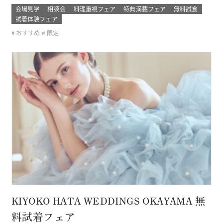
できるチャンス！ 結婚式場の婚礼料理の無料試食やSNSで話
会場見学
相談会
料理重視フェア
特典満載フェア
無料試食
題のドレス試着、 人気演出体験やフォトウェディングまで全
試着体験フェア
て体験できるチャンス！ このフェアに含まれるコンテンツ
おすすめ
限定
SPECIAL BE…
KIYOKO HATA WEDDINGS OKAYAMA 無
料試着フェア