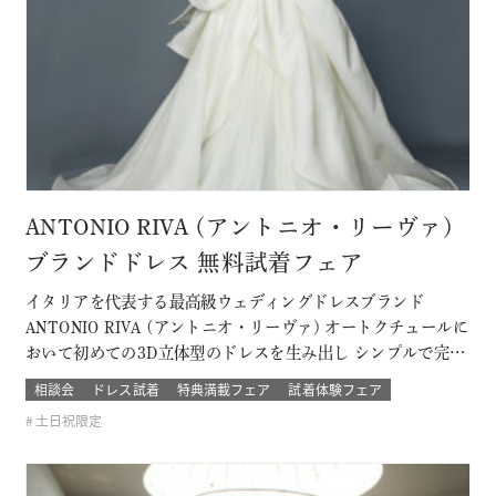
ANTONIO RIVA (アントニオ・リーヴァ)
ブランドドレス 無料試着フェア
イタリアを代表する最高級ウェディングドレスブランド
ANTONIO RIVA (アントニオ・リーヴァ) オートクチュールに
おいて初めての3D立体型のドレスを生み出し シンプルで完璧
なライン、理想的なプロポーションと個性を兼ね備えていま
相談会
ドレス試着
特典満載フェア
試着体験フェア
す。 上質な素材と卓悦した仕立て。 花嫁の個性と気品を際立
土日祝限定
たせ、特別な日を格別に輝かせてくれるドレス 結婚式当日の
ゲストから「…