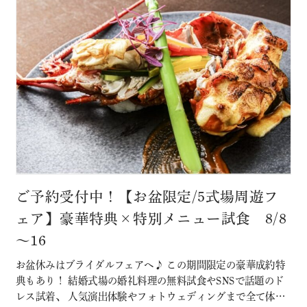
ご予約受付中！【お盆限定/5式場周遊フ
ェア】豪華特典×特別メニュー試食 8/8
～16
お盆休みはブライダルフェアへ♪ この期間限定の豪華成約特
典もあり！ 結婚式場の婚礼料理の無料試食やSNSで話題のド
レス試着、 人気演出体験やフォトウェディングまで全て体験