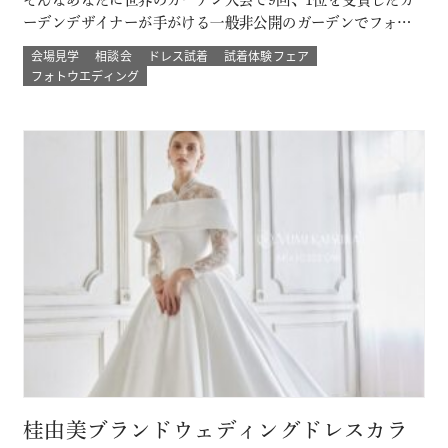
ーデンデザイナーが手がける一般非公開のガーデンでフォト
ウェディング。 プロのカメラマンと一緒に 二人以外は誰もい
会場見学
相談会
ドレス試着
試着体験フェア
ない こだわりのプライベートガーデンでのウェディングフォ
フォトウエディング
ト体験ができる！ その他にも少人数結婚式や挙式のみなど
のプランもご用意 詳し…
桂由美ブランドウェディングドレスカラ