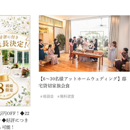
【6～30名様アットホームウェディング】邸
宅貸切家族会食
相談会
無料試食
円OFF！◆22
ン◆好評につき
も可能！