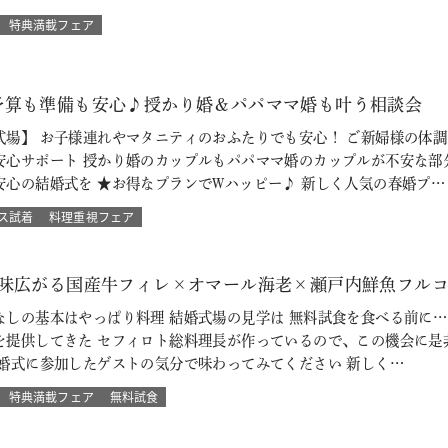
特典満載フェア
予算も準備も安心♪授かり婚＆パパママ婚も叶う相談会
式場】 お子様連れやマタニティのおふたりでも安心！ ご新婦様の体
安心サポート 授かり婚のカップルもパパママ婚のカップルが不安な部
安心の結婚式を ★お得なプランでWハッピー♪ 新しく人気の春婚プ…
ス試着
料理重視フェア
味広がる国産牛フィレ×オマール海老×瀬戸内鮮魚フルコース無
しの基本はやっぱり料理 結婚式場の見学は 無料試食を食べる前に…
を提供してきた セフィロト総料理長が作っているので、この機会に是非
結婚式に参加したゲストの気分で味わってみてください 新しく…
特典満載フェア
無料試食