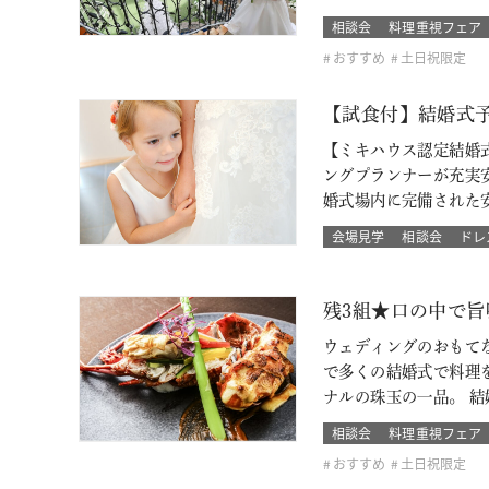
相談会
料理重視フェア
おすすめ
土日祝限定
【試食付】結婚式
【ミキハウス認定結婚
ングプランナーが充実
婚式場内に完備された
会場見学
相談会
ドレ
残3組★口の中で旨
ウェディングのおもてな
で多くの結婚式で料理
ナルの珠玉の一品。 
相談会
料理重視フェア
おすすめ
土日祝限定