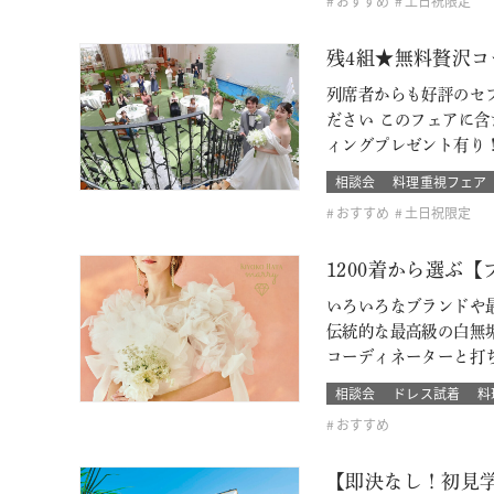
おすすめ
土日祝限定
残4組★無料贅沢コ
列席者からも好評のセ
ださい このフェアに含ま
ィングプレゼント有り
相談会
料理重視フェア
おすすめ
土日祝限定
1200着から選ぶ
いろいろなブランドや最
伝統的な最高級の白無
コーディネーターと打
相談会
ドレス試着
料
おすすめ
【即決なし！初見