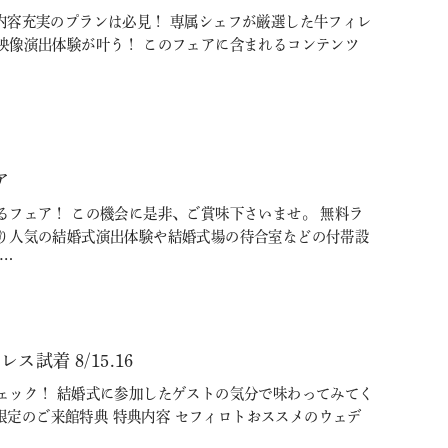
内容充実のプランは必見！ 専属シェフが厳選した牛フィレ
映像演出体験が叶う！ このフェアに含まれるコンテンツ
ア
るフェア！ この機会に是非、ご賞味下さいませ。 無料ラ
り人気の結婚式演出体験や結婚式場の待合室などの付帯設
…
着 8/15.16
ェック！ 結婚式に参加したゲストの気分で味わってみてく
た方限定のご来館特典 特典内容 セフィロトおススメのウェデ