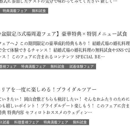
結婚式に参加したゲストの気分で味わってみてください 新しく…
特典満載フェア
無料試食
盆限定/5式場周遊フェア】豪華特典×特別メニュー試食 8
ェアへ♪ この期間限定の豪華成約特典もあり！ 結婚式場の婚礼料理
で全て体験できるチャンス！ 結婚式場の婚礼料理の無料試食やSNSで
！ このフェアに含まれるコンテンツ SPECIAL BE…
重視フェア
特典満載フェア
無料試食
試着体験フェア
エリアを一度に楽しめる！ブライダルツアー
ていきたい！ 岡山倉敷どちらも検討したい！ そんなおふたりのために
嬉しいポイント！ ブライダルデート楽しもう！ このフェアに含まれるコン
典 特典内容 セフィロトおススメのウェディン…
ス試着
料理重視フェア
特典満載フェア
無料試食