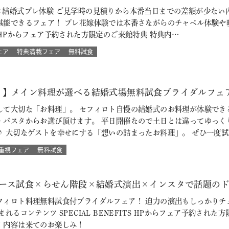
×結婚式プレ体験 ご見学時の見積りから本番当日までの差額が少ない
堪能できるフェア！ プレ花嫁体験では本番さながらのチャペル体験や
ITS HPからフェア予約された方限定のご来館特典 特典内…
ェア
特典満載フェア
無料試食
！】メイン料理が選べる結婚式場無料試食ブライダルフェ
して大切な「お料理」。 セフィロト自慢の結婚式のお料理が体験でき
・パスタからお選び頂けます。 平日開催なので土日とは違ってゆっく
♪ 大切なゲストを幸せにする「想いの詰まったお料理」。 ぜひ一度試
重視フェア
無料試食
ース試食×らせん階段×結婚式演出×インスタで話題のドレス試
フィロト料理無料試食付ブライダルフェア！ 迫力の演出もしっかりチ
れるコンテンツ SPECIAL BENEFITS HPからフェア予約され
！内容は来てのお楽しみ！