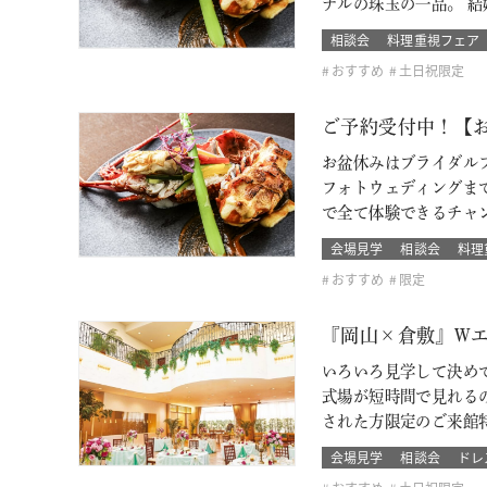
ナルの珠玉の一品。 
相談会
料理重視フェア
おすすめ
土日祝限定
ご予約受付中！【お
お盆休みはブライダルフ
フォトウェディングま
で全て体験できるチャンス
会場見学
相談会
料理
おすすめ
限定
『岡山×倉敷』W
いろいろ見学して決め
式場が短時間で見れるのも
された方限定のご来館特
会場見学
相談会
ドレ