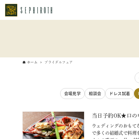
ホーム
ブライダルフェア
会場見学
相談会
ドレス試着
当日予約OK★口の
ウェディングのおもてな
で多くの結婚式で料理