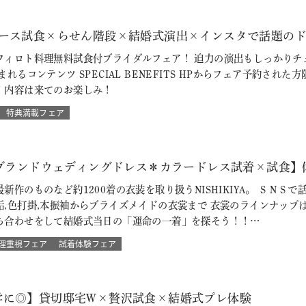
ース試食×らせん階段×結婚式演出×インスタで話題のドレス試
フィロト料理無料試食付ブライダルフェア！ 迫力の演出もしっかりチ
れるコンテンツ SPECIAL BENEFITS HPからフェア予約され
！内容は来てのお楽しみ！
特典満載フェア
【ブランドウェディングドレス＊カラードレス試着×試食】
新作のものなど約1200着の衣装を取り扱うNISHIKIYA。 ＳＮ
垢,色打掛,本振袖からブライズメイドの衣裳まで 衣裳のラインナップ
ち合わせをして結婚式当日の「運命の一着」を探そう！！…
理重視フェア
試着体験フェア
学に◎】貸切邸宅W×贅沢試食×結婚式プレ体験