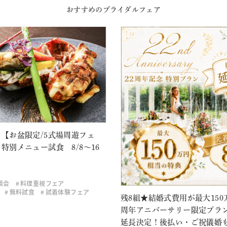
おすすめのブライダルフェア
【お盆限定/5式場周遊フェ
特別メニュー試食 8/8～16
談会
料理重視フェア
無料試食
試着体験フェア
残8組★結婚式費用が最大150万
周年アニバーサリー限定プラ
延長決定！後払い・ご祝儀婚