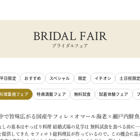
BRIDAL FAIR
ブライダルフェア
平日限定
おすすめ
スペシャル
限定
イチオシ
土日祝限
料理重視フェア
特典満載フェア
無料試食
試着体験フェア
中で旨味広がる国産牛フィレ×オマール海老×瀬戸内鮮魚フルコ
しの基本はやっぱり料理 結婚式場の見学は 無料試食を食べる前に…
を提供してきた セフィロト総料理長が作っているので、この機会に是非