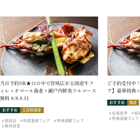
当日予約OK★口の中で旨味広がる国産牛フ
ご予約受付中！
ィレ×オマール海老×瀬戸内鮮魚フルコース
ア】豪華特典×
無料 8/8.9.11
おすすめ
限定
おすすめ
土日祝限定
会場見学
相
特典満載フェア
相談会
料理重視フェア
特典満載フェア
無料試食