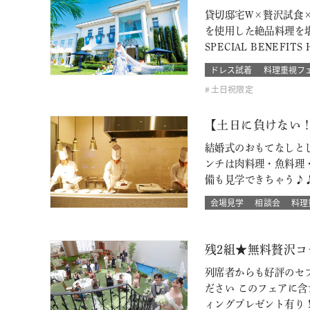
貸切邸宅W×贅沢試食
を使用した絶品料理を
SPECIAL BENEF
ドレス試着
料理重視フ
土日祝限定
【土日に負けない
結婚式のおもてなしと
ンチは肉料理・魚料理
備も見学できちゃう♪
会場見学
相談会
料理
残2組★無料贅沢コ
列席者からも好評のセ
ださい このフェアに含ま
ィングプレゼント有り