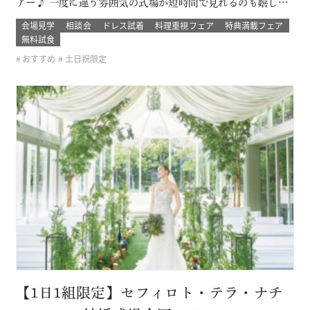
アー♪ 一度に違う雰囲気の式場が短時間で見れるのも嬉しい
ポイント！ ブライダルデート楽しもう！ このフェアに含まれ
会場見学
相談会
ドレス試着
料理重視フェア
特典満載フェア
るコンテンツ SPECIAL BENEFITS HPからフェア予約された
無料試食
方限定のご来館特典 特典内容 セフィロトおススメのウェディ
おすすめ
土日祝限定
ン…
【1日1組限定】セフィロト・テラ・ナチ