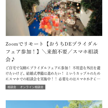
Zoomでリモート【おうちDEブライダル
フェア参加！】＼来館不要／スマホ相談
会♪
ご自宅で気軽にブライダルフェアに参加！ 不用意な外出を避
けたいけど、結婚式準備は進めたい！ というカップルのため
にスマホでの相談会を実施中！！ 必要なのはスマホかＰＣ
で！来館不要のため県外にお住まいのカップルにもおすす
相談会
オンライン相談会
め！ 結婚式場に来館したときのような臨場感とウェディング
の演出バーチャル体験やウェディングプランナーとの直接の
質問など自宅にいながらにして 結…