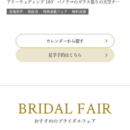
アリーウェディング 180°パノラマのガラス張りの天空チャ
ペルでは 流れる雲や透き通る青空に包まれ まるで空の上で
会場見学
相談会
特典満載フェア
無料試食
挙げる結婚式 組数限定！でご提供！ このフェアに含まれるコ
ンテンツ SPECIAL BENEFITS HPからフェア予約された方
限…
カレンダーから探す
見学予約はこちら
BRIDAL FAIR
おすすめのブライダルフェア