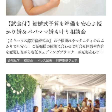
【試食付】結婚式予算も準備も安心♪授
かり婚＆パパママ婚も叶う相談会
【ミキハウス認定結婚式場】 お子様連れやマタニティのおふ
たりでも安心！ ご新婦様の体調に合わせて打合せ回数や内容
を変更しながら専任ウェディングプランナーが充実安心サポ
ート 授かり婚のカップルもパパママ婚のカップルが不安な部
会場見学
相談会
ドレス試着
料理重視フェア
分をすべて解消 必要なベビー用品やお部屋などもすべて結婚
式場内に完備された安心の結婚式を ★お得なプランでWハッ
ピー♪ 新しく人気の春婚プ…