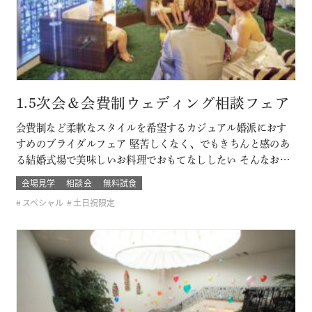
1.5次会＆会費制ウェディング相談フェア
会費制など柔軟なスタイルを希望するカジュアル婚派におす
すめのブライダルフェア 堅苦しくなく、でもきちんと感のあ
る結婚式場で美味しいお料理でおもてなししたい そんなおふ
たりに必見です！ このフェアに含まれるコンテンツ
会場見学
相談会
無料試食
スペシャル
土日祝限定