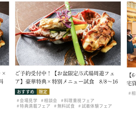
レ×
ご予約受付中！【お盆限定/5式場周遊フェ
【
料
ア】豪華特典×特別メニュー試食 8/8～16
宅
おすすめ
限定
相
会場見学
相談会
料理重視フェア
特典満載フェア
無料試食
試着体験フェア