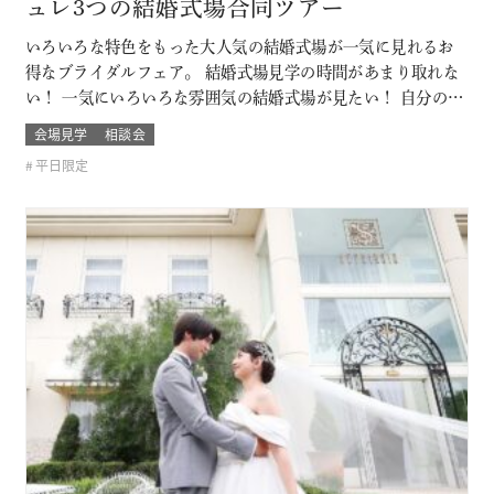
ュレ3つの結婚式場合同ツアー
いろいろな特色をもった大人気の結婚式場が一気に見れるお
得なブライダルフェア。 結婚式場見学の時間があまり取れな
い！ 一気にいろいろな雰囲気の結婚式場が見たい！ 自分の結
婚式のスタイルがまだ分からないカップルは必見！ お呼びす
会場見学
相談会
るゲストによっても結婚式の雰囲気や結婚式場のスタイルも
平日限定
変わるもの そんな結婚式場を一気に比較できるチャンス！！
このフェアに含まれるコン…