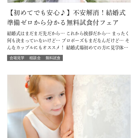
【初めてでも安心♪】不安解消！結婚式
準備ゼロから分かる無料試食付フェア
結婚式はまだまだ先だから… これから挨拶だから… まったく
何も決まっていないけど… プロポーズもまだなんだけど… そ
んなカップルにもオススメ！ 結婚式場初めての方に見学体験
ウェディング試食も結婚式の挙式体験も披露宴演出体験
会場見学
相談会
無料試食
も！！ いろいろな体験が気軽にできるよくばりフェア♪ 結婚
式場館内をぐるっと回って、招かれたゲスト目線での結婚式
当日の過ごし方も体験して…