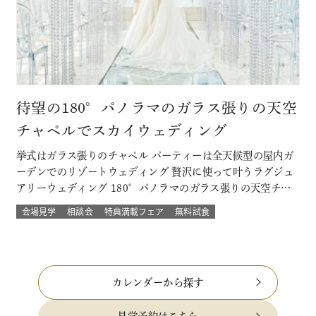
待望の180°パノラマのガラス張りの天空
チャペルでスカイウェディング
挙式はガラス張りのチャペル パーティーは全天候型の屋内ガ
ーデンでのリゾートウェディング 贅沢に使って叶うラグジュ
アリーウェディング 180°パノラマのガラス張りの天空チャ
ペルでは 流れる雲や透き通る青空に包まれ まるで空の上で
会場見学
相談会
特典満載フェア
無料試食
挙げる結婚式 組数限定！でご提供！ このフェアに含まれるコ
ンテンツ SPECIAL BENEFITS HPからフェア予約された方
限…
カレンダーから探す