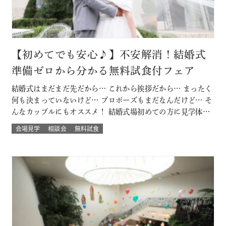
【初めてでも安心♪】不安解消！結婚式
準備ゼロから分かる無料試食付フェア
結婚式はまだまだ先だから… これから挨拶だから… まったく
何も決まっていないけど… プロポーズもまだなんだけど… そ
んなカップルにもオススメ！ 結婚式場初めての方に見学体験
ウェディング試食も結婚式の挙式体験も披露宴演出体験
会場見学
相談会
無料試食
も！！ いろいろな体験が気軽にできるよくばりフェア♪ 結婚
式場館内をぐるっと回って、招かれたゲスト目線での結婚式
当日の過ごし方も体験して…