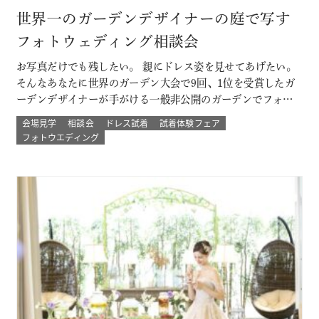
世界一のガーデンデザイナーの庭で写す
フォトウェディング相談会
お写真だけでも残したい。 親にドレス姿を見せてあげたい。
そんなあなたに世界のガーデン大会で9回、1位を受賞したガ
ーデンデザイナーが手がける一般非公開のガーデンでフォト
ウェディング。 プロのカメラマンと一緒に 二人以外は誰もい
会場見学
相談会
ドレス試着
試着体験フェア
ない こだわりのプライベートガーデンでのウェディングフォ
フォトウエディング
ト体験ができる！ その他にも少人数結婚式や挙式のみなど
のプランもご用意 詳し…