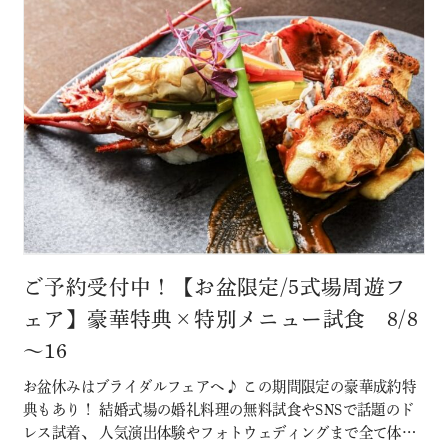
ご予約受付中！【お盆限定/5式場周遊フ
ェア】豪華特典×特別メニュー試食 8/8
～16
お盆休みはブライダルフェアへ♪ この期間限定の豪華成約特
典もあり！ 結婚式場の婚礼料理の無料試食やSNSで話題のド
レス試着、 人気演出体験やフォトウェディングまで全て体験