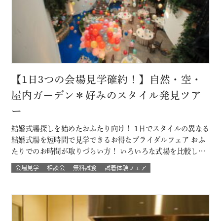
【1日3つの会場見学確約！】自然・空・
屋内ガーデン＊好みのスタイル発見ツア
ー
結婚式場探しを始めたおふたり向け！ 1日でスタイルの異なる
結婚式場を短時間で見学できるお得なブライダルフェア おふ
たりでのお時間が取りづらい方！ いろいろな式場を比較した
い方！ 結婚式のイメージが決まってない方！にもおすすめな
会場見学
相談会
無料試食
試着体験フェア
ツアーです☆ 自然の中でアットホームに、空の雰囲気を感じ
たい、リゾートも気になるなど 結婚式場を一気に比較できる
チャンス！！ このフェ…