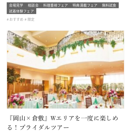
できるチャンス！ 結婚式場の婚礼料理の無料試食やSNSで話
会場見学
相談会
料理重視フェア
特典満載フェア
無料試食
題のドレス試着、 人気演出体験やフォトウェディングまで全
試着体験フェア
て体験できるチャンス！ このフェアに含まれるコンテンツ
おすすめ
限定
SPECIAL BE…
『岡山×倉敷』Wエリアを一度に楽しめ
る！ブライダルツアー