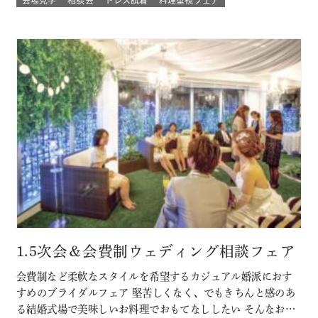
分をすべて解消 必要なベビー用品やお部屋などもすべて結婚
式場内に完備された安心の結婚式を ★お得なプランでWハッ
ピー♪ 新しく人気の春婚プ…
1.5次会＆会費制ウェディング相談フェア
会費制など柔軟なスタイルを希望するカジュアル婚派におす
すめのブライダルフェア 堅苦しくなく、でもきちんと感のあ
る結婚式場で美味しいお料理でおもてなししたい そんなおふ