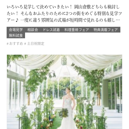
いろいろ見学して決めていきたい！ 岡山倉敷どちらも検討し
たい！ そんなおふたりのために2つの街をめぐる特別な見学ツ
アー♪ 一度に違う雰囲気の式場が短時間で見れるのも嬉しい
ポイント！ ブライダルデート楽しもう！ このフェアに含まれ
会場見学
相談会
ドレス試着
料理重視フェア
特典満載フェア
るコンテンツ SPECIAL BENEFITS HPからフェア予約された
無料試食
方限定のご来館特典 特典内容 セフィロトおススメのウェディ
おすすめ
土日祝限定
ン…