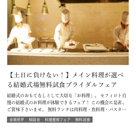
【土日に負けない！】メイン料理が選べ
る結婚式場無料試食ブライダルフェア
結婚式のおもてなしとして大切な「お料理」。 セフィロト自
慢の結婚式のお料理が体験できるフェア！ この機会に是非、
ご賞味下さいませ。 無料ランチは肉料理・魚料理・パスタか
らお選び頂けます。 平日開催なので土日とは違ってゆっくり
会場見学
相談会
料理重視フェア
無料試食
人気の結婚式演出体験や結婚式場の待合室などの付帯設備も
見学できちゃう♪♪ 大切なゲストを幸せにする「想いの詰ま