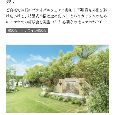
会♪
ご自宅で気軽にブライダルフェアに参加！ 不用意な外出を避
けたいけど、結婚式準備は進めたい！ というカップルのため
にスマホでの相談会を実施中！！ 必要なのはスマホかＰＣ
で！来館不要のため県外にお住まいのカップルにもおすす
相談会
オンライン相談会
め！ 結婚式場に来館したときのような臨場感とウェディング
の演出バーチャル体験やウェディングプランナーとの直接の
質問など自宅にいながらにして 結…