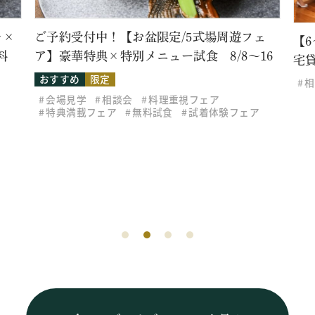
式場周遊フェ
【6～30名様アットホームウェディング
 8/8～16
宅貸切家族会食
相談会
無料試食
フェア
試着体験フェア