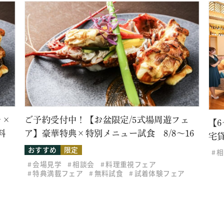
レ×
ご予約受付中！【お盆限定/5式場周遊フェ
【
料
ア】豪華特典×特別メニュー試食 8/8～16
宅
おすすめ
限定
相
会場見学
相談会
料理重視フェア
特典満載フェア
無料試食
試着体験フェア