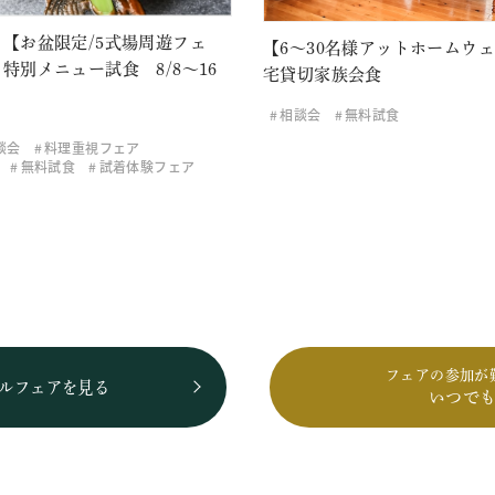
【お盆限定/5式場周遊フェ
【6～30名様アットホームウ
特別メニュー試食 8/8～16
宅貸切家族会食
相談会
無料試食
談会
料理重視フェア
無料試食
試着体験フェア
フェアの参加が
ルフェアを見る
いつで