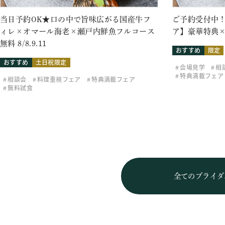
当日予約OK★口の中で旨味広がる国産牛フ
ご予約受付中！
ィレ×オマール海老×瀬戸内鮮魚フルコース
ア】豪華特典×
無料 8/8.9.11
おすすめ
限定
おすすめ
土日祝限定
会場見学
相
特典満載フェア
相談会
料理重視フェア
特典満載フェア
無料試食
全てのブライダ